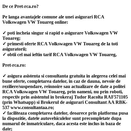
De ce Pret-rca.ro?
Pe langa avantajele comune ale unei asigurari RCA
Volkswagen VW Touareg online:
✓ poti incheia singur si rapid o asigurare Volkswagen VW
Touareg;
✓ primesti oferte RCA Volkswagen VW Touareg de la toti
asiguratorii;
✓ obtii cel mai ieftin tarif RCA Volkswagen VW Touareg,
Pret-rca.ro:
✓ asigura asistenta si consultanta gratuita in alegerea celei mai
bune oferte, completarea datelor, in caz de dauna, nevoie de
reziliere/suspendare, reinnoire sau actualizare de date a politei
RCA Volkswagen VW Touareg, prin oameni, nu prin roboti,
respectiv prin asistentul in brokeraj Tudor Racolta RAF571105
(prin Whatsapp) si Brokerul de asigurari Consultant AA RBK-
537 www.consultantaa.ro;
✓ faciliteaza completarea datelor, deoarece prin platforma pusa
la dispozitie, datele autovehiculelor sunt precompletate dupa
numarul de inmatriculare, daca acesta este inclus in baza de
date;