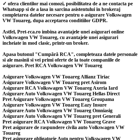
✓ ofera clientilor mai comozi, posibilitatea de a ne contacta pe
Whatsapp si de a lasa in sarcina asistentului in brokeraj
completarea datelor necesare pentru o asigurare Volkswagen
VW Touareg, dupa acceptarea conditiilor GDPR.
Astfel, Pret-rca.ro imbina avantajele unei asigurari online
Volkswagen VW Touareg, cu avantajele unei asigurari
incheiate in mod clasic, printr-un broker.
Apasa butonul "Cumpără RCA", completeaza datele personale
si ale masinii si vei primi oferte de la toate companiile de
asigurare. Pret RCA Volkswagen VW Touareg
Asigurare Volkswagen VW Touareg Allianz Tiriac
Asigurare Volkswagen VW Touareg pret Asirom
Asigurare RCA Volkswagen VW Touareg Axeria Iard
Asigurare Auto Volkswagen VW Touareg Hellas Direct
Pret Asigurare Volkswagen VW Touareg Groupama
Asigurare Volkswagen VW Touareg Eazy Insure
Asigurare Auto Volkswagen VW Touareg Omniasig
Asigurare Auto Volkswagen VW Touareg pret Generali
Pret asigurare RCA Volkswagen VW Touareg Grave
Pret asigurare de raspundere civila auto Volkswagen VW
Touareg
Pret asigurare obligatorie Auto pentru Volkswagen VW