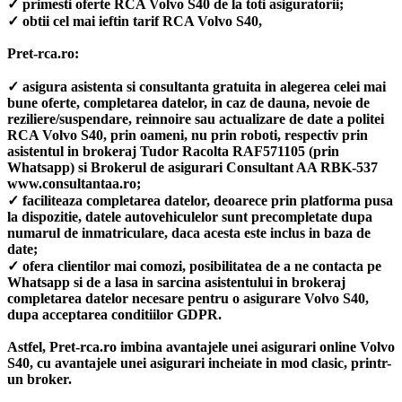
✓ primesti oferte RCA Volvo S40 de la toti asiguratorii;
✓ obtii cel mai ieftin tarif RCA Volvo S40,
Pret-rca.ro:
✓ asigura asistenta si consultanta gratuita in alegerea celei mai
bune oferte, completarea datelor, in caz de dauna, nevoie de
reziliere/suspendare, reinnoire sau actualizare de date a politei
RCA Volvo S40, prin oameni, nu prin roboti, respectiv prin
asistentul in brokeraj Tudor Racolta RAF571105 (prin
Whatsapp) si Brokerul de asigurari Consultant AA RBK-537
www.consultantaa.ro;
✓ faciliteaza completarea datelor, deoarece prin platforma pusa
la dispozitie, datele autovehiculelor sunt precompletate dupa
numarul de inmatriculare, daca acesta este inclus in baza de
date;
✓ ofera clientilor mai comozi, posibilitatea de a ne contacta pe
Whatsapp si de a lasa in sarcina asistentului in brokeraj
completarea datelor necesare pentru o asigurare Volvo S40,
dupa acceptarea conditiilor GDPR.
Astfel, Pret-rca.ro imbina avantajele unei asigurari online Volvo
S40, cu avantajele unei asigurari incheiate in mod clasic, printr-
un broker.