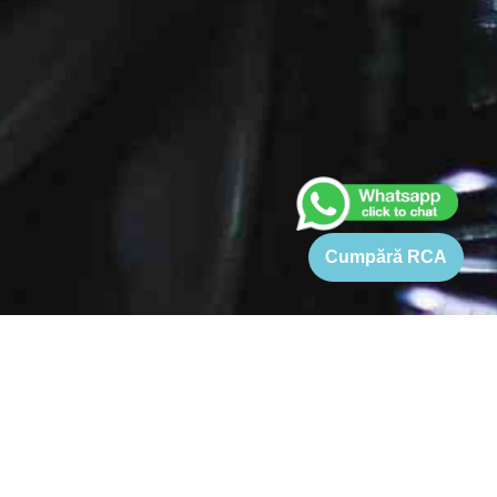
Cumpără RCA
Asigurare Volvo V40