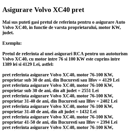
Asigurare Volvo XC40 pret
Mai sus puteti gasi pretul de referinta pentru o asigurare Auto
Volvo XC40, in functie de varsta proprietarului, motor KW,
judet.
Exemplu:
Pretul de referinta al unei asigurari RCA pentru un autoturism
Volvo XC40, cu motor intre 76 si 100 KW este cuprins intre
1389 lei si 4129 Lei, astfel:
pret referinta asigurare Volvo XC40, motor 76-100 KW,
proprietar sub 30 de ani, din Bucuresti sau Ilfov = 4129 Lei
pret referinta asigurare Volvo XC40, motor 76-100 KW,
proprietar sub 30 de ani, din alt judet = 2551 Lei
pret referinta asigurare Volvo XC40, motor 76-100 KW,
proprietar 31-40 de ani, din Bucuresti sau Ilfov = 2402 Lei
pret referinta asigurare Volvo XC40, motor 76-100 KW,
proprietar 31-40 de ani, din alt judet = 1432 Lei
pret referinta asigurare Volvo XC40, motor 76-100 KW,
proprietar 41-50 de ani, din Bucuresti sau Ilfov = 2394 Lei
pret referinta asigurare Volvo XC40, motor 76-100 KW,