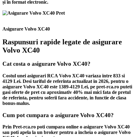
și în format electronic.
Asigurare Volvo XC40
Raspunsuri rapide legate de asigurare
Volvo XC40
Cat costa o asigurare Volvo XC40?
Costul unei asigurari RCA Volvo XC40 variaza intre 833 si
4129 Lei. Desi tariful de referinta actualizat in 2026, pentru o
asigurare Volvo XC40 este 1389-4129 Lei, pe pret-rca.ro puteti
gasi oferte de pret cu aproximativ 40% mai mici fata de pretul
de referinta, pentru soferii fara accidente, in functie de clasa
bonus-malus.
Cum pot cumpara o asigurare Volvo XC40?
Prin Pret-rca.ro poti cumpara online o asigurare Volvo XC40
sau poti apela la un broker pentru a incheia o asigurare Volvo