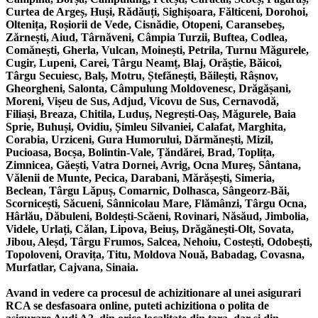
Curtea de Argeș, Huși, Rădăuți, Sighișoara, Fălticeni, Dorohoi,
Oltenița, Roșiorii de Vede, Cisnădie, Otopeni, Caransebeș,
Zărnești, Aiud, Târnăveni, Câmpia Turzii, Buftea, Codlea,
Comănești, Gherla, Vulcan, Moinești, Petrila, Turnu Măgurele,
Cugir, Lupeni, Carei, Târgu Neamț, Blaj, Orăștie, Băicoi,
Târgu Secuiesc, Balș, Motru, Ștefănești, Băilești, Râșnov,
Gheorgheni, Salonta, Câmpulung Moldovenesc, Drăgășani,
Moreni, Vișeu de Sus, Adjud, Vicovu de Sus, Cernavodă,
Filiași, Breaza, Chitila, Luduș, Negrești-Oaș, Măgurele, Baia
Sprie, Buhuși, Ovidiu, Șimleu Silvaniei, Calafat, Marghita,
Corabia, Urziceni, Gura Humorului, Dărmănești, Mizil,
Pucioasa, Bocșa, Bolintin-Vale, Țăndărei, Brad, Toplița,
Zimnicea, Găești, Vatra Dornei, Avrig, Ocna Mureș, Sântana,
Vălenii de Munte, Pecica, Darabani, Mărășești, Simeria,
Beclean, Târgu Lăpuș, Comarnic, Dolhasca, Sângeorz-Băi,
Scornicești, Săcueni, Sânnicolau Mare, Flămânzi, Târgu Ocna,
Hârlău, Dăbuleni, Boldești-Scăeni, Rovinari, Năsăud, Jimbolia,
Videle, Urlați, Călan, Lipova, Beiuș, Drăgănești-Olt, Sovata,
Jibou, Aleșd, Târgu Frumos, Salcea, Nehoiu, Costești, Odobești,
Topoloveni, Oravița, Titu, Moldova Nouă, Babadag, Covasna,
Murfatlar, Cajvana, Sinaia.
Avand in vedere ca procesul de achizitionare al unei asigurari
RCA se desfasoara online, puteti achizitiona o polita de