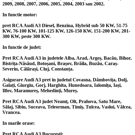
2009, 2008, 2007, 2006, 2005, 2004, 2003 sau 2002.
In functie motor:
pret RCA Audi A3 Diesel, Benzina, Hybrid sub 50 KW, 51-75
KW, 76-100 KW, 101-125 KW, 126-150 KW, 151-200 KW, 201-
300 KW, peste 300 KW.
In functie de judet:
Pret RCA Audi A3 in judetele Alba, Arad, Argeș, Bacău, Bihor,
Bistrița-Năsăud, Botoșani, Brașov, Brăila, Buzău, Caraș-
Severin, Călărași, Cluj, Constanța.
Asigurare Audi A3 pret in judetul Covasna, Dâmbovița, Dolj,
Galați, Giurgiu, Gorj, Harghita, Hunedoara, Ialomița, Iași,
Ilfov, Maramureș, Mehedinți, Mureș.
Pret RCA Audi A3 judet Neamț, Olt, Prahova, Satu Mare,
Sălaj, Sibiu, Suceava, Teleorman, Timiș, Tulcea, Vaslui, Vâlcea,
Vrancea.
In marile orase:
Pret RCA Audi A3 București;