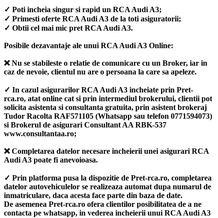
✓ Poti incheia singur si rapid un RCA Audi A3;
✓ Primesti oferte RCA Audi A3 de la toti asiguratorii;
✓ Obtii cel mai mic pret RCA Audi A3.
Posibile dezavantaje ale unui RCA Audi A3 Online:
❌ Nu se stabileste o relatie de comunicare cu un Broker, iar in
caz de nevoie, clientul nu are o persoana la care sa apeleze.
✓ In cazul asigurarilor RCA Audi A3 incheiate prin Pret-
rca.ro, atat online cat si prin intermediul brokerului, clientii pot
solicita asistenta si consultanta gratuita, prin asistent brokeraj
Tudor Racolta RAF571105 (Whatsapp sau telefon 0771594073)
si Brokerul de asigurari Consultant AA RBK-537
www.consultantaa.ro;
❌ Completarea datelor necesare incheierii unei asigurari RCA
Audi A3 poate fi anevoioasa.
✓ Prin platforma pusa la dispozitie de Pret-rca.ro, completarea
datelor autovehiculelor se realizeaza automat dupa numarul de
inmatriculare, daca acesta face parte din baza de date.
De asemenea Pret-rca.ro ofera clientilor posibilitatea de a ne
contacta pe whatsapp, in vederea incheierii unui RCA Audi A3