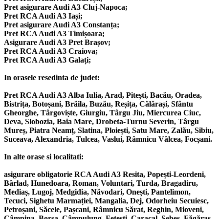
Pret asigurare Audi A3 Cluj-Napoca;
Pret RCA Audi A3 Iași;
Pret asigurare Audi A3 Constanța;
Pret RCA Audi A3 Timișoara;
Asigurare Audi A3 Pret Brașov;
Pret RCA Audi A3 Craiova;
Pret RCA Audi A3 Galați;
In orasele resedinta de judet:
Pret RCA Audi A3 Alba Iulia, Arad, Pitești, Bacău, Oradea,
Bistrița, Botoșani, Brăila, Buzău, Reșița, Călărași, Sfântu
Gheorghe, Târgoviște, Giurgiu, Târgu Jiu, Miercurea Ciuc,
Deva, Slobozia, Baia Mare, Drobeta-Turnu Severin, Târgu
Mureș, Piatra Neamț, Slatina, Ploiești, Satu Mare, Zalău, Sibiu,
Suceava, Alexandria, Tulcea, Vaslui, Râmnicu Vâlcea, Focșani.
In alte orase si localitati:
asigurare obligatorie RCA Audi A3 Resita, Popești-Leordeni,
Bârlad, Hunedoara, Roman, Voluntari, Turda, Bragadiru,
Mediaș, Lugoj, Medgidia, Năvodari, Onești, Pantelimon,
Tecuci, Sighetu Marmației, Mangalia, Dej, Odorheiu Secuiesc,
Petroșani, Săcele, Pașcani, Râmnicu Sărat, Reghin, Mioveni,
Câmpina, Borșa, Câmpulung, Fetești, Caracal, Sebeș, Făgăraș,