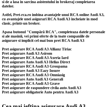
si de a lasa in sarcina asistentului in brokeraj completarea
datelor.
Astfel, Pret-rca.ro imbina avantajele unui RCA online Audi A3,
cu avantajele unei asigurari RCA Audi A3 incheiate in mod
clasic, printr-un broker.
Apasa butonul "Cumpără RCA", completeaza datele personale
si ale masinii, vei primi oferte de la toate companiile de
asigurare si implicit cel mai bun
pret RCA Audi A3
Pret asigurare RCA Audi A3 Allianz Tiriac
Pret asigurare Audi A3 Asirom
Pret asigurare RCA Audi A3 Axeria Iard
Pret asigurare Auto Audi A3 Hellas Direct
Pret asigurare RCA Audi A3 Groupama
Pret asigurare Audi A3 Eazy Insure
Pret asigurare RCA Audi A3 Omniasig
Pret asigurare Auto Audi A3 Generali
Pret asigurare RCA Audi A3 Grave
Pret asigurare de raspundere civila auto Audi A3
Pret asigurare obligatorie Auto pentru Audi A3
Cea mai ieftina asigurare Audi A3