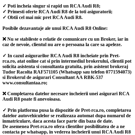
✓ Poti incheia singur si rapid un RCA Audi R8;
✓ Primesti oferte RCA Audi R8 de la toti asiguratorii;
✓ Obtii cel mai mic pret RCA Audi R8.
Posibile dezavantaje ale unui RCA Audi R8 Online:
❌ Nu se stabileste o relatie de comunicare cu un Broker, iar in
caz de nevoie, clientul nu are o persoana la care sa apeleze.
✓ In cazul asigurarilor RCA Audi R8 incheiate prin Pret-
rca.ro, atat online cat si prin intermediul brokerului, clientii pot
solicita asistenta si consultanta gratuita, prin asistent brokeraj
Tudor Racolta RAF571105 (Whatsapp sau telefon 0771594073)
si Brokerul de asigurari Consultant AA RBK-537
www.consultantaa.ro;
❌ Completarea datelor necesare incheierii unei asigurari RCA
Audi R8 poate fi anevoioasa.
✓ Prin platforma pusa la dispozitie de Pret-rca.ro, completarea
datelor autovehiculelor se realizeaza automat dupa numarul de
inmatriculare, daca acesta face parte din baza de date.
De asemenea Pret-rca.ro ofera clientilor posibilitatea de a ne
contacta pe whatsapp, in vederea incheierii unui RCA Audi R8