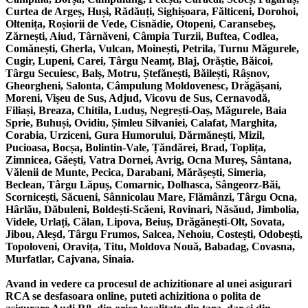
Curtea de Argeș, Huși, Rădăuți, Sighișoara, Fălticeni, Dorohoi,
Oltenița, Roșiorii de Vede, Cisnădie, Otopeni, Caransebeș,
Zărnești, Aiud, Târnăveni, Câmpia Turzii, Buftea, Codlea,
Comănești, Gherla, Vulcan, Moinești, Petrila, Turnu Măgurele,
Cugir, Lupeni, Carei, Târgu Neamț, Blaj, Orăștie, Băicoi,
Târgu Secuiesc, Balș, Motru, Ștefănești, Băilești, Râșnov,
Gheorgheni, Salonta, Câmpulung Moldovenesc, Drăgășani,
Moreni, Vișeu de Sus, Adjud, Vicovu de Sus, Cernavodă,
Filiași, Breaza, Chitila, Luduș, Negrești-Oaș, Măgurele, Baia
Sprie, Buhuși, Ovidiu, Șimleu Silvaniei, Calafat, Marghita,
Corabia, Urziceni, Gura Humorului, Dărmănești, Mizil,
Pucioasa, Bocșa, Bolintin-Vale, Țăndărei, Brad, Toplița,
Zimnicea, Găești, Vatra Dornei, Avrig, Ocna Mureș, Sântana,
Vălenii de Munte, Pecica, Darabani, Mărășești, Simeria,
Beclean, Târgu Lăpuș, Comarnic, Dolhasca, Sângeorz-Băi,
Scornicești, Săcueni, Sânnicolau Mare, Flămânzi, Târgu Ocna,
Hârlău, Dăbuleni, Boldești-Scăeni, Rovinari, Năsăud, Jimbolia,
Videle, Urlați, Călan, Lipova, Beiuș, Drăgănești-Olt, Sovata,
Jibou, Aleșd, Târgu Frumos, Salcea, Nehoiu, Costești, Odobești,
Topoloveni, Oravița, Titu, Moldova Nouă, Babadag, Covasna,
Murfatlar, Cajvana, Sinaia.
Avand in vedere ca procesul de achizitionare al unei asigurari
RCA se desfasoara online, puteti achizitiona o polita de