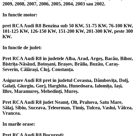
2009, 2008, 2007, 2006, 2005, 2004, 2003 sau 2002.
In functie motor:
pret RCA Audi R8 Benzina sub 50 KW, 51-75 KW, 76-100 KW,
101-125 KW, 126-150 KW, 151-200 KW, 201-300 KW, peste 300
KW.
In functie de judet:
Pret RCA Audi R8 in judetele Alba, Arad, Argeș, Bacău, Bihor,
Bistrița-Năsăud, Botoșani, Brașov, Brăila, Buzău, Caraș-
Severin, Călărași, Cluj, Constanța.
Asigurare Audi R8 pret in judetul Covasna, Dâmbovița, Dolj,
Galați, Giurgiu, Gorj, Harghita, Hunedoara, Ialomița, Iași,
Ilfov, Maramureș, Mehedinți, Mureș.
Pret RCA Audi R8 judet Neamț, Olt, Prahova, Satu Mare,
Sălaj, Sibiu, Suceava, Teleorman, Timiș, Tulcea, Vaslui, Vâlcea,
Vrancea.
In marile orase:
Pret RCA Audi R8 București;