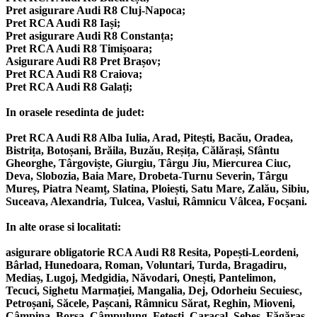
Pret asigurare Audi R8 Cluj-Napoca;
Pret RCA Audi R8 Iași;
Pret asigurare Audi R8 Constanța;
Pret RCA Audi R8 Timișoara;
Asigurare Audi R8 Pret Brașov;
Pret RCA Audi R8 Craiova;
Pret RCA Audi R8 Galați;
In orasele resedinta de judet:
Pret RCA Audi R8 Alba Iulia, Arad, Pitești, Bacău, Oradea,
Bistrița, Botoșani, Brăila, Buzău, Reșița, Călărași, Sfântu
Gheorghe, Târgoviște, Giurgiu, Târgu Jiu, Miercurea Ciuc,
Deva, Slobozia, Baia Mare, Drobeta-Turnu Severin, Târgu
Mureș, Piatra Neamț, Slatina, Ploiești, Satu Mare, Zalău, Sibiu,
Suceava, Alexandria, Tulcea, Vaslui, Râmnicu Vâlcea, Focșani.
In alte orase si localitati:
asigurare obligatorie RCA Audi R8 Resita, Popești-Leordeni,
Bârlad, Hunedoara, Roman, Voluntari, Turda, Bragadiru,
Mediaș, Lugoj, Medgidia, Năvodari, Onești, Pantelimon,
Tecuci, Sighetu Marmației, Mangalia, Dej, Odorheiu Secuiesc,
Petroșani, Săcele, Pașcani, Râmnicu Sărat, Reghin, Mioveni,
Câmpina, Borșa, Câmpulung, Fetești, Caracal, Sebeș, Făgăraș,