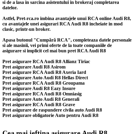
si de a lasa in sarcina asistentului in brokeraj completarea
datelor.
Astfel, Pret-rca.ro imbina avantajele unui RCA online Audi R8,
cu avantajele unei asigurari RCA Audi R8 incheiate in mod
clasic, printr-un broker.
Apasa butonul "Cumpără RCA", completeaza datele personale
si ale masinii, vei primi oferte de la toate companiile de
asigurare si implicit cel mai bun
pret RCA Audi R8
Pret asigurare RCA Audi R8 Allianz Tiriac
Pret asigurare Audi R8 Asirom
Pret asigurare RCA Audi R8 Axeria Iard
Pret asigurare Auto Audi R8 Hellas Direct
Pret asigurare RCA Audi R8 Groupama
Pret asigurare Audi R8 Eazy Insure
Pret asigurare RCA Audi R8 Omniasig
Pret asigurare Auto Audi R8 Generali
Pret asigurare RCA Audi R8 Grave
Pret asigurare de raspundere civila auto Audi R8
Pret asigurare obligatorie Auto pentru Audi R8
Cea mai ieftina asigurare Audi R8