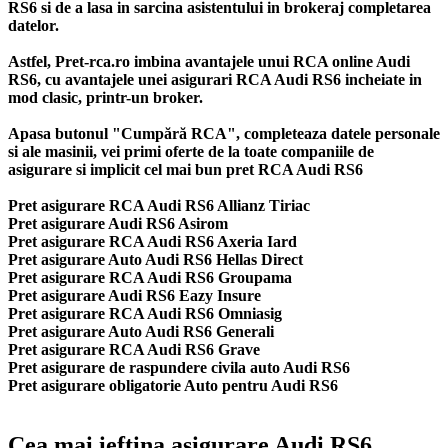
RS6 si de a lasa in sarcina asistentului in brokeraj completarea
datelor.
Astfel, Pret-rca.ro imbina avantajele unui RCA online Audi
RS6, cu avantajele unei asigurari RCA Audi RS6 incheiate in
mod clasic, printr-un broker.
Apasa butonul "Cumpără RCA", completeaza datele personale
si ale masinii, vei primi oferte de la toate companiile de
asigurare si implicit cel mai bun
pret RCA Audi RS6
Pret asigurare RCA Audi RS6 Allianz Tiriac
Pret asigurare Audi RS6 Asirom
Pret asigurare RCA Audi RS6 Axeria Iard
Pret asigurare Auto Audi RS6 Hellas Direct
Pret asigurare RCA Audi RS6 Groupama
Pret asigurare Audi RS6 Eazy Insure
Pret asigurare RCA Audi RS6 Omniasig
Pret asigurare Auto Audi RS6 Generali
Pret asigurare RCA Audi RS6 Grave
Pret asigurare de raspundere civila auto Audi RS6
Pret asigurare obligatorie Auto pentru Audi RS6
Cea mai ieftina asigurare Audi RS6