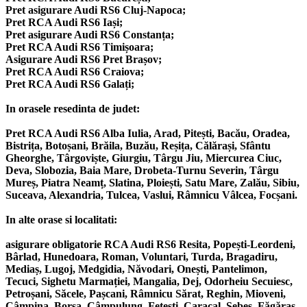
Pret asigurare Audi RS6 Cluj-Napoca;
Pret RCA Audi RS6 Iași;
Pret asigurare Audi RS6 Constanța;
Pret RCA Audi RS6 Timișoara;
Asigurare Audi RS6 Pret Brașov;
Pret RCA Audi RS6 Craiova;
Pret RCA Audi RS6 Galați;
In orasele resedinta de judet:
Pret RCA Audi RS6 Alba Iulia, Arad, Pitești, Bacău, Oradea,
Bistrița, Botoșani, Brăila, Buzău, Reșița, Călărași, Sfântu
Gheorghe, Târgoviște, Giurgiu, Târgu Jiu, Miercurea Ciuc,
Deva, Slobozia, Baia Mare, Drobeta-Turnu Severin, Târgu
Mureș, Piatra Neamț, Slatina, Ploiești, Satu Mare, Zalău, Sibiu,
Suceava, Alexandria, Tulcea, Vaslui, Râmnicu Vâlcea, Focșani.
In alte orase si localitati:
asigurare obligatorie RCA Audi RS6 Resita, Popești-Leordeni,
Bârlad, Hunedoara, Roman, Voluntari, Turda, Bragadiru,
Mediaș, Lugoj, Medgidia, Năvodari, Onești, Pantelimon,
Tecuci, Sighetu Marmației, Mangalia, Dej, Odorheiu Secuiesc,
Petroșani, Săcele, Pașcani, Râmnicu Sărat, Reghin, Mioveni,
Câmpina, Borșa, Câmpulung, Fetești, Caracal, Sebeș, Făgăraș,