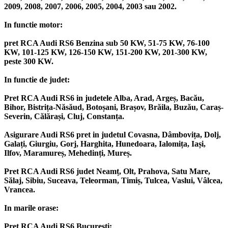
2009, 2008, 2007, 2006, 2005, 2004, 2003 sau 2002.
In functie motor:
pret RCA Audi RS6 Benzina sub 50 KW, 51-75 KW, 76-100
KW, 101-125 KW, 126-150 KW, 151-200 KW, 201-300 KW,
peste 300 KW.
In functie de judet:
Pret RCA Audi RS6 in judetele Alba, Arad, Argeș, Bacău,
Bihor, Bistrița-Năsăud, Botoșani, Brașov, Brăila, Buzău, Caraș-
Severin, Călărași, Cluj, Constanța.
Asigurare Audi RS6 pret in judetul Covasna, Dâmbovița, Dolj,
Galați, Giurgiu, Gorj, Harghita, Hunedoara, Ialomița, Iași,
Ilfov, Maramureș, Mehedinți, Mureș.
Pret RCA Audi RS6 judet Neamț, Olt, Prahova, Satu Mare,
Sălaj, Sibiu, Suceava, Teleorman, Timiș, Tulcea, Vaslui, Vâlcea,
Vrancea.
In marile orase:
Pret RCA Audi RS6 București;