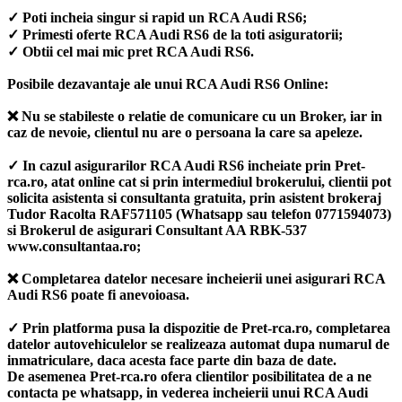
✓ Poti incheia singur si rapid un RCA Audi RS6;
✓ Primesti oferte RCA Audi RS6 de la toti asiguratorii;
✓ Obtii cel mai mic pret RCA Audi RS6.
Posibile dezavantaje ale unui RCA Audi RS6 Online:
❌ Nu se stabileste o relatie de comunicare cu un Broker, iar in
caz de nevoie, clientul nu are o persoana la care sa apeleze.
✓ In cazul asigurarilor RCA Audi RS6 incheiate prin Pret-
rca.ro, atat online cat si prin intermediul brokerului, clientii pot
solicita asistenta si consultanta gratuita, prin asistent brokeraj
Tudor Racolta RAF571105 (Whatsapp sau telefon 0771594073)
si Brokerul de asigurari Consultant AA RBK-537
www.consultantaa.ro;
❌ Completarea datelor necesare incheierii unei asigurari RCA
Audi RS6 poate fi anevoioasa.
✓ Prin platforma pusa la dispozitie de Pret-rca.ro, completarea
datelor autovehiculelor se realizeaza automat dupa numarul de
inmatriculare, daca acesta face parte din baza de date.
De asemenea Pret-rca.ro ofera clientilor posibilitatea de a ne
contacta pe whatsapp, in vederea incheierii unui RCA Audi