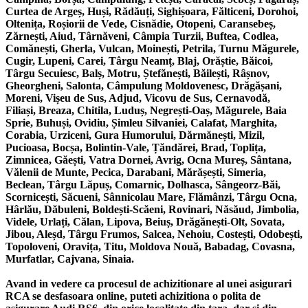
Curtea de Argeș, Huși, Rădăuți, Sighișoara, Fălticeni, Dorohoi,
Oltenița, Roșiorii de Vede, Cisnădie, Otopeni, Caransebeș,
Zărnești, Aiud, Târnăveni, Câmpia Turzii, Buftea, Codlea,
Comănești, Gherla, Vulcan, Moinești, Petrila, Turnu Măgurele,
Cugir, Lupeni, Carei, Târgu Neamț, Blaj, Orăștie, Băicoi,
Târgu Secuiesc, Balș, Motru, Ștefănești, Băilești, Râșnov,
Gheorgheni, Salonta, Câmpulung Moldovenesc, Drăgășani,
Moreni, Vișeu de Sus, Adjud, Vicovu de Sus, Cernavodă,
Filiași, Breaza, Chitila, Luduș, Negrești-Oaș, Măgurele, Baia
Sprie, Buhuși, Ovidiu, Șimleu Silvaniei, Calafat, Marghita,
Corabia, Urziceni, Gura Humorului, Dărmănești, Mizil,
Pucioasa, Bocșa, Bolintin-Vale, Țăndărei, Brad, Toplița,
Zimnicea, Găești, Vatra Dornei, Avrig, Ocna Mureș, Sântana,
Vălenii de Munte, Pecica, Darabani, Mărășești, Simeria,
Beclean, Târgu Lăpuș, Comarnic, Dolhasca, Sângeorz-Băi,
Scornicești, Săcueni, Sânnicolau Mare, Flămânzi, Târgu Ocna,
Hârlău, Dăbuleni, Boldești-Scăeni, Rovinari, Năsăud, Jimbolia,
Videle, Urlați, Călan, Lipova, Beiuș, Drăgănești-Olt, Sovata,
Jibou, Aleșd, Târgu Frumos, Salcea, Nehoiu, Costești, Odobești,
Topoloveni, Oravița, Titu, Moldova Nouă, Babadag, Covasna,
Murfatlar, Cajvana, Sinaia.
Avand in vedere ca procesul de achizitionare al unei asigurari
RCA se desfasoara online, puteti achizitiona o polita de