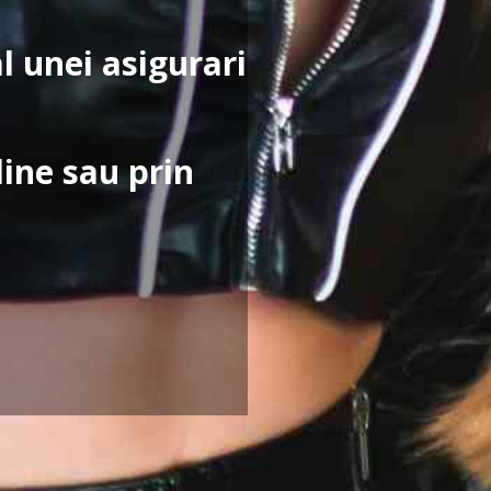
al unei asigurari
line sau prin