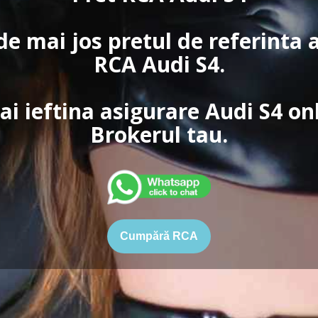
de mai jos pretul de referinta 
RCA Audi S4.
i ieftina asigurare Audi S4 on
Brokerul tau.
Cumpără RCA