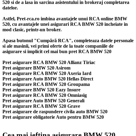
520 si de a lasa in sarcina asistentului in brokeraj completarea
datelor.
Astfel, Pret-rca.ro imbina avantajele unui RCA online BMW
520, cu avantajele unei asigurari RCA BMW 520 incheiate in
mod clasic, printr-un broker.
Apasa butonul "Cumpără RCA", completeaza datele personale
si ale masinii, vei primi oferte de la toate companiile de
asigurare si implicit cel mai bun
pret RCA BMW 520
Pret asigurare RCA BMW 520 Allianz Tiriac
Pret asigurare BMW 520 Asirom
Pret asigurare RCA BMW 520 Axeria Iard
Pret asigurare Auto BMW 520 Hellas Direct
Pret asigurare RCA BMW 520 Groupama
Pret asigurare BMW 520 Eazy Insure
Pret asigurare RCA BMW 520 Omniasig
Pret asigurare Auto BMW 520 Generali
Pret asigurare RCA BMW 520 Grave
Pret asigurare de raspundere civila auto BMW 520
Pret asigurare obligatorie Auto pentru BMW 520
Cea mai ieftina asigurare BMW 520