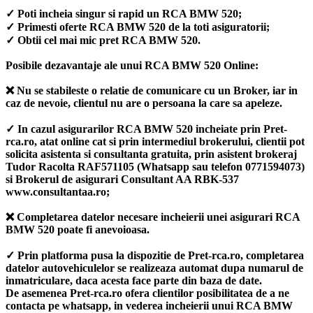
✓ Poti incheia singur si rapid un RCA BMW 520;
✓ Primesti oferte RCA BMW 520 de la toti asiguratorii;
✓ Obtii cel mai mic pret RCA BMW 520.
Posibile dezavantaje ale unui RCA BMW 520 Online:
❌ Nu se stabileste o relatie de comunicare cu un Broker, iar in
caz de nevoie, clientul nu are o persoana la care sa apeleze.
✓ In cazul asigurarilor RCA BMW 520 incheiate prin Pret-
rca.ro, atat online cat si prin intermediul brokerului, clientii pot
solicita asistenta si consultanta gratuita, prin asistent brokeraj
Tudor Racolta RAF571105 (Whatsapp sau telefon 0771594073)
si Brokerul de asigurari Consultant AA RBK-537
www.consultantaa.ro;
❌ Completarea datelor necesare incheierii unei asigurari RCA
BMW 520 poate fi anevoioasa.
✓ Prin platforma pusa la dispozitie de Pret-rca.ro, completarea
datelor autovehiculelor se realizeaza automat dupa numarul de
inmatriculare, daca acesta face parte din baza de date.
De asemenea Pret-rca.ro ofera clientilor posibilitatea de a ne
contacta pe whatsapp, in vederea incheierii unui RCA BMW