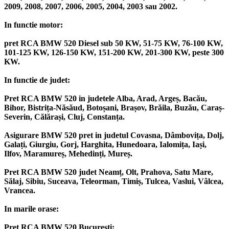
2009, 2008, 2007, 2006, 2005, 2004, 2003 sau 2002.
In functie motor:
pret RCA BMW 520 Diesel sub 50 KW, 51-75 KW, 76-100 KW,
101-125 KW, 126-150 KW, 151-200 KW, 201-300 KW, peste 300
KW.
In functie de judet:
Pret RCA BMW 520 in judetele Alba, Arad, Argeș, Bacău,
Bihor, Bistrița-Năsăud, Botoșani, Brașov, Brăila, Buzău, Caraș-
Severin, Călărași, Cluj, Constanța.
Asigurare BMW 520 pret in judetul Covasna, Dâmbovița, Dolj,
Galați, Giurgiu, Gorj, Harghita, Hunedoara, Ialomița, Iași,
Ilfov, Maramureș, Mehedinți, Mureș.
Pret RCA BMW 520 judet Neamț, Olt, Prahova, Satu Mare,
Sălaj, Sibiu, Suceava, Teleorman, Timiș, Tulcea, Vaslui, Vâlcea,
Vrancea.
In marile orase:
Pret RCA BMW 520 București;