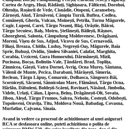
Curtea de Argeș, Huși, Rădăuți, Sighișoara, Fălticeni, Dorohoi,
Oltenița, Roșiorii de Vede, Cisnădie, Otopeni, Caransebeș,
Zărnești, Aiud, Târnăveni, Câmpia Turzii, Buftea, Codlea,
Comănești, Gherla, Vulcan, Moinești, Petrila, Turnu Măgurele,
Cugir, Lupeni, Carei, Târgu Neamț, Blaj, Orăștie, Băicoi,
Târgu Secuiesc, Balș, Motru, Ștefănești, Băilești, Râșnov,
Gheorgheni, Salonta, Câmpulung Moldovenesc, Drăgășani,
Moreni, Vișeu de Sus, Adjud, Vicovu de Sus, Cernavodă,
Filiași, Breaza, Chitila, Luduș, Negrești-Oaș, Măgurele, Baia
Sprie, Buhuși, Ovidiu, Șimleu Silvaniei, Calafat, Marghita,
Corabia, Urziceni, Gura Humorului, Dărmănești, Mizil,
Pucioasa, Bocșa, Bolintin-Vale, Țăndărei, Brad, Toplița,
Zimnicea, Găești, Vatra Dornei, Avrig, Ocna Mureș, Sântana,
Vălenii de Munte, Pecica, Darabani, Mărășești, Simeria,
Beclean, Târgu Lăpuș, Comarnic, Dolhasca, Sângeorz-Băi,
Scornicești, Săcueni, Sânnicolau Mare, Flămânzi, Târgu Ocna,
Hârlău, Dăbuleni, Boldești-Scăeni, Rovinari, Năsăud, Jimbolia,
Videle, Urlați, Călan, Lipova, Beiuș, Drăgănești-Olt, Sovata,
Jibou, Aleșd, Târgu Frumos, Salcea, Nehoiu, Costești, Odobești,
Topoloveni, Oravița, Titu, Moldova Nouă, Babadag, Covasna,
Murfatlar, Cajvana, Sinaia.
Avand in vedere ca procesul de achizitionare al unei asigurari
RCA se desfasoara online, puteti achizitiona o polita de