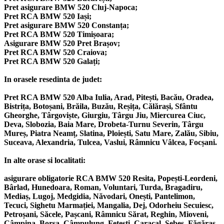
Pret asigurare BMW 520 Cluj-Napoca;
Pret RCA BMW 520 Iași;
Pret asigurare BMW 520 Constanța;
Pret RCA BMW 520 Timișoara;
Asigurare BMW 520 Pret Brașov;
Pret RCA BMW 520 Craiova;
Pret RCA BMW 520 Galați;
In orasele resedinta de judet:
Pret RCA BMW 520 Alba Iulia, Arad, Pitești, Bacău, Oradea,
Bistrița, Botoșani, Brăila, Buzău, Reșița, Călărași, Sfântu
Gheorghe, Târgoviște, Giurgiu, Târgu Jiu, Miercurea Ciuc,
Deva, Slobozia, Baia Mare, Drobeta-Turnu Severin, Târgu
Mureș, Piatra Neamț, Slatina, Ploiești, Satu Mare, Zalău, Sibiu,
Suceava, Alexandria, Tulcea, Vaslui, Râmnicu Vâlcea, Focșani.
In alte orase si localitati:
asigurare obligatorie RCA BMW 520 Resita, Popești-Leordeni,
Bârlad, Hunedoara, Roman, Voluntari, Turda, Bragadiru,
Mediaș, Lugoj, Medgidia, Năvodari, Onești, Pantelimon,
Tecuci, Sighetu Marmației, Mangalia, Dej, Odorheiu Secuiesc,
Petroșani, Săcele, Pașcani, Râmnicu Sărat, Reghin, Mioveni,
Câmpina, Borșa, Câmpulung, Fetești, Caracal, Sebeș, Făgăraș,