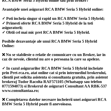
RCA BMW Seria 5 Hybrid online sau prin broker?
Avantajele unei asigurari RCA BMW Seria 5 Hybrid online:
✓ Poti incheia singur si rapid un RCA BMW Seria 5 Hybrid;
✓ Primesti oferte RCA BMW Seria 5 Hybrid de la toti
asiguratorii;
✓ Obtii cel mai mic pret RCA BMW Seria 5 Hybrid.
Posibile dezavantaje ale unui RCA BMW Seria 5 Hybrid
Online:
❌ Nu se stabileste o relatie de comunicare cu un Broker, iar in
caz de nevoie, clientul nu are o persoana la care sa apeleze.
✓ In cazul asigurarilor RCA BMW Seria 5 Hybrid incheiate
prin Pret-rca.ro, atat online cat si prin intermediul brokerului,
clientii pot solicita asistenta si consultanta gratuita, prin asistent
brokeraj Tudor Racolta RAF571105 (Whatsapp sau telefon
0771594073) si Brokerul de asigurari Consultant AA RBK-537
www.consultantaa.ro;
❌ Completarea datelor necesare incheierii unei asigurari RCA
BMW Seria 5 Hybrid poate fi anevoioasa.