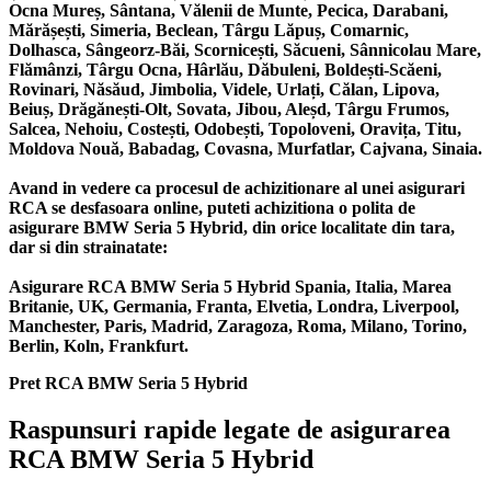
Ocna Mureș, Sântana, Vălenii de Munte, Pecica, Darabani,
Mărășești, Simeria, Beclean, Târgu Lăpuș, Comarnic,
Dolhasca, Sângeorz-Băi, Scornicești, Săcueni, Sânnicolau Mare,
Flămânzi, Târgu Ocna, Hârlău, Dăbuleni, Boldești-Scăeni,
Rovinari, Năsăud, Jimbolia, Videle, Urlați, Călan, Lipova,
Beiuș, Drăgănești-Olt, Sovata, Jibou, Aleșd, Târgu Frumos,
Salcea, Nehoiu, Costești, Odobești, Topoloveni, Oravița, Titu,
Moldova Nouă, Babadag, Covasna, Murfatlar, Cajvana, Sinaia.
Avand in vedere ca procesul de achizitionare al unei asigurari
RCA se desfasoara online, puteti achizitiona o polita de
asigurare BMW Seria 5 Hybrid, din orice localitate din tara,
dar si din strainatate:
Asigurare RCA BMW Seria 5 Hybrid Spania, Italia, Marea
Britanie, UK, Germania, Franta, Elvetia, Londra, Liverpool,
Manchester, Paris, Madrid, Zaragoza, Roma, Milano, Torino,
Berlin, Koln, Frankfurt.
Pret RCA BMW Seria 5 Hybrid
Raspunsuri rapide legate de asigurarea
RCA BMW Seria 5 Hybrid