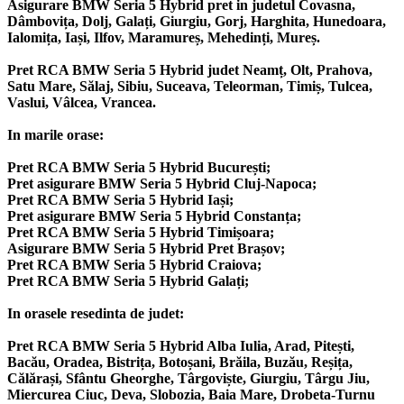
Asigurare BMW Seria 5 Hybrid pret in judetul Covasna,
Dâmbovița, Dolj, Galați, Giurgiu, Gorj, Harghita, Hunedoara,
Ialomița, Iași, Ilfov, Maramureș, Mehedinți, Mureș.
Pret RCA BMW Seria 5 Hybrid judet Neamț, Olt, Prahova,
Satu Mare, Sălaj, Sibiu, Suceava, Teleorman, Timiș, Tulcea,
Vaslui, Vâlcea, Vrancea.
In marile orase:
Pret RCA BMW Seria 5 Hybrid București;
Pret asigurare BMW Seria 5 Hybrid Cluj-Napoca;
Pret RCA BMW Seria 5 Hybrid Iași;
Pret asigurare BMW Seria 5 Hybrid Constanța;
Pret RCA BMW Seria 5 Hybrid Timișoara;
Asigurare BMW Seria 5 Hybrid Pret Brașov;
Pret RCA BMW Seria 5 Hybrid Craiova;
Pret RCA BMW Seria 5 Hybrid Galați;
In orasele resedinta de judet:
Pret RCA BMW Seria 5 Hybrid Alba Iulia, Arad, Pitești,
Bacău, Oradea, Bistrița, Botoșani, Brăila, Buzău, Reșița,
Călărași, Sfântu Gheorghe, Târgoviște, Giurgiu, Târgu Jiu,
Miercurea Ciuc, Deva, Slobozia, Baia Mare, Drobeta-Turnu