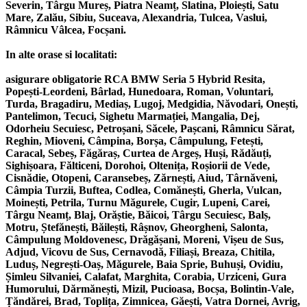
Severin, Târgu Mureș, Piatra Neamț, Slatina, Ploiești, Satu
Mare, Zalău, Sibiu, Suceava, Alexandria, Tulcea, Vaslui,
Râmnicu Vâlcea, Focșani.
In alte orase si localitati:
asigurare obligatorie RCA BMW Seria 5 Hybrid Resita,
Popești-Leordeni, Bârlad, Hunedoara, Roman, Voluntari,
Turda, Bragadiru, Mediaș, Lugoj, Medgidia, Năvodari, Onești,
Pantelimon, Tecuci, Sighetu Marmației, Mangalia, Dej,
Odorheiu Secuiesc, Petroșani, Săcele, Pașcani, Râmnicu Sărat,
Reghin, Mioveni, Câmpina, Borșa, Câmpulung, Fetești,
Caracal, Sebeș, Făgăraș, Curtea de Argeș, Huși, Rădăuți,
Sighișoara, Fălticeni, Dorohoi, Oltenița, Roșiorii de Vede,
Cisnădie, Otopeni, Caransebeș, Zărnești, Aiud, Târnăveni,
Câmpia Turzii, Buftea, Codlea, Comănești, Gherla, Vulcan,
Moinești, Petrila, Turnu Măgurele, Cugir, Lupeni, Carei,
Târgu Neamț, Blaj, Orăștie, Băicoi, Târgu Secuiesc, Balș,
Motru, Ștefănești, Băilești, Râșnov, Gheorgheni, Salonta,
Câmpulung Moldovenesc, Drăgășani, Moreni, Vișeu de Sus,
Adjud, Vicovu de Sus, Cernavodă, Filiași, Breaza, Chitila,
Luduș, Negrești-Oaș, Măgurele, Baia Sprie, Buhuși, Ovidiu,
Șimleu Silvaniei, Calafat, Marghita, Corabia, Urziceni, Gura
Humorului, Dărmănești, Mizil, Pucioasa, Bocșa, Bolintin-Vale,
Țăndărei, Brad, Toplița, Zimnicea, Găești, Vatra Dornei, Avrig,