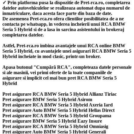
✓ Prin platforma pusa la dispozitie de Pret-rca.ro, completarea
datelor autovehiculelor se realizeaza automat dupa numarul de
inmatriculare, daca acesta face parte din baza de date.
De asemenea Pret-rca.ro ofera clientilor posibilitatea de a ne
contacta pe whatsapp, in vederea incheierii unui RCA BMW
Seria 5 Hybrid si de a lasa in sarcina asistentului in brokeraj
completarea datelor.
Astfel, Pret-rca.ro imbina avantajele unui RCA online BMW
Seria 5 Hybrid, cu avantajele unei asigurari RCA BMW Seria 5
Hybrid incheiate in mod clasic, printr-un broker.
Apasa butonul "Cumpără RCA", completeaza datele personale
si ale masinii, vei primi oferte de la toate companiile de
asigurare si implicit cel mai bun
pret RCA BMW Seria 5
Hybrid
Pret asigurare RCA BMW Seria 5 Hybrid Allianz Tiriac
Pret asigurare BMW Seria 5 Hybrid Asirom
Pret asigurare RCA BMW Seria 5 Hybrid Axeria Iard
Pret asigurare Auto BMW Seria 5 Hybrid Hellas Direct
Pret asigurare RCA BMW Seria 5 Hybrid Groupama
Pret asigurare BMW Seria 5 Hybrid Eazy Insure
Pret asigurare RCA BMW Seria 5 Hybrid Omniasig
Pret asigurare Auto BMW Seria 5 Hybrid Generali