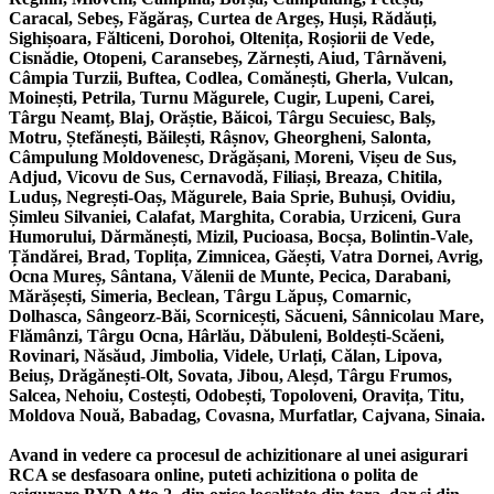
Caracal, Sebeș, Făgăraș, Curtea de Argeș, Huși, Rădăuți,
Sighișoara, Fălticeni, Dorohoi, Oltenița, Roșiorii de Vede,
Cisnădie, Otopeni, Caransebeș, Zărnești, Aiud, Târnăveni,
Câmpia Turzii, Buftea, Codlea, Comănești, Gherla, Vulcan,
Moinești, Petrila, Turnu Măgurele, Cugir, Lupeni, Carei,
Târgu Neamț, Blaj, Orăștie, Băicoi, Târgu Secuiesc, Balș,
Motru, Ștefănești, Băilești, Râșnov, Gheorgheni, Salonta,
Câmpulung Moldovenesc, Drăgășani, Moreni, Vișeu de Sus,
Adjud, Vicovu de Sus, Cernavodă, Filiași, Breaza, Chitila,
Luduș, Negrești-Oaș, Măgurele, Baia Sprie, Buhuși, Ovidiu,
Șimleu Silvaniei, Calafat, Marghita, Corabia, Urziceni, Gura
Humorului, Dărmănești, Mizil, Pucioasa, Bocșa, Bolintin-Vale,
Țăndărei, Brad, Toplița, Zimnicea, Găești, Vatra Dornei, Avrig,
Ocna Mureș, Sântana, Vălenii de Munte, Pecica, Darabani,
Mărășești, Simeria, Beclean, Târgu Lăpuș, Comarnic,
Dolhasca, Sângeorz-Băi, Scornicești, Săcueni, Sânnicolau Mare,
Flămânzi, Târgu Ocna, Hârlău, Dăbuleni, Boldești-Scăeni,
Rovinari, Năsăud, Jimbolia, Videle, Urlați, Călan, Lipova,
Beiuș, Drăgănești-Olt, Sovata, Jibou, Aleșd, Târgu Frumos,
Salcea, Nehoiu, Costești, Odobești, Topoloveni, Oravița, Titu,
Moldova Nouă, Babadag, Covasna, Murfatlar, Cajvana, Sinaia.
Avand in vedere ca procesul de achizitionare al unei asigurari
RCA se desfasoara online, puteti achizitiona o polita de