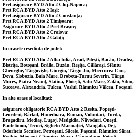
Pret asigurare BYD Atto 2 Cluj-Napoca;
Pret RCA BYD Atto 2 Iași;
Pret asigurare BYD Atto 2 Constanța;
Pret RCA BYD Atto 2 Timișoara;
Asigurare BYD Atto 2 Pret Brașov;
Pret RCA BYD Atto 2 Craiova;
Pret RCA BYD Atto 2 Galați;
In orasele resedinta de judet:
Pret RCA BYD Atto 2 Alba Iulia, Arad, Pitești, Bacău, Oradea,
Bistrița, Botoșani, Brăila, Buzău, Reșița, Călărași, Sfântu
Gheorghe, Târgoviște, Giurgiu, Târgu Jiu, Miercurea Ciuc,
Deva, Slobozia, Baia Mare, Drobeta-Turnu Severin, Târgu
Mureș, Piatra Neamț, Slatina, Ploiești, Satu Mare, Zalău, Sibiu,
Suceava, Alexandria, Tulcea, Vaslui, Râmnicu Vâlcea, Focșani.
In alte orase si localitati:
asigurare obligatorie RCA BYD Atto 2 Resita, Popești-
Leordeni, Bârlad, Hunedoara, Roman, Voluntari, Turda,
Bragadiru, Mediaș, Lugoj, Medgidia, Năvodari, Onești,
Pantelimon, Tecuci, Sighetu Marmației, Mangalia, Dej,
Odorheiu Secuiesc, Petroșani, Săcele, Pașcani, Râmnicu Sărat,
Reghin, Mioveni, Câmpina, Borșa, Câmpulung, Fetești,