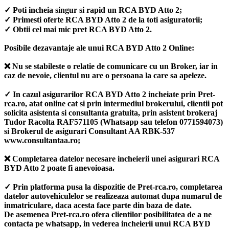
✓ Poti incheia singur si rapid un RCA BYD Atto 2;
✓ Primesti oferte RCA BYD Atto 2 de la toti asiguratorii;
✓ Obtii cel mai mic pret RCA BYD Atto 2.
Posibile dezavantaje ale unui RCA BYD Atto 2 Online:
❌ Nu se stabileste o relatie de comunicare cu un Broker, iar in
caz de nevoie, clientul nu are o persoana la care sa apeleze.
✓ In cazul asigurarilor RCA BYD Atto 2 incheiate prin Pret-
rca.ro, atat online cat si prin intermediul brokerului, clientii pot
solicita asistenta si consultanta gratuita, prin asistent brokeraj
Tudor Racolta RAF571105 (Whatsapp sau telefon 0771594073)
si Brokerul de asigurari Consultant AA RBK-537
www.consultantaa.ro;
❌ Completarea datelor necesare incheierii unei asigurari RCA
BYD Atto 2 poate fi anevoioasa.
✓ Prin platforma pusa la dispozitie de Pret-rca.ro, completarea
datelor autovehiculelor se realizeaza automat dupa numarul de
inmatriculare, daca acesta face parte din baza de date.
De asemenea Pret-rca.ro ofera clientilor posibilitatea de a ne
contacta pe whatsapp, in vederea incheierii unui RCA BYD