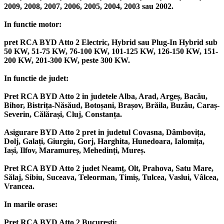
2009, 2008, 2007, 2006, 2005, 2004, 2003 sau 2002.
In functie motor:
pret RCA BYD Atto 2 Electric, Hybrid sau Plug-In Hybrid sub
50 KW, 51-75 KW, 76-100 KW, 101-125 KW, 126-150 KW, 151-
200 KW, 201-300 KW, peste 300 KW.
In functie de judet:
Pret RCA BYD Atto 2 in judetele Alba, Arad, Argeș, Bacău,
Bihor, Bistrița-Năsăud, Botoșani, Brașov, Brăila, Buzău, Caraș-
Severin, Călărași, Cluj, Constanța.
Asigurare BYD Atto 2 pret in judetul Covasna, Dâmbovița,
Dolj, Galați, Giurgiu, Gorj, Harghita, Hunedoara, Ialomița,
Iași, Ilfov, Maramureș, Mehedinți, Mureș.
Pret RCA BYD Atto 2 judet Neamț, Olt, Prahova, Satu Mare,
Sălaj, Sibiu, Suceava, Teleorman, Timiș, Tulcea, Vaslui, Vâlcea,
Vrancea.
In marile orase:
Pret RCA BYD Atto 2 București;