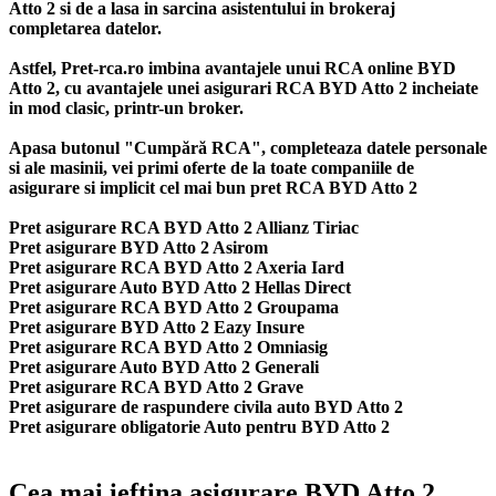
Atto 2 si de a lasa in sarcina asistentului in brokeraj
completarea datelor.
Astfel, Pret-rca.ro imbina avantajele unui RCA online BYD
Atto 2, cu avantajele unei asigurari RCA BYD Atto 2 incheiate
in mod clasic, printr-un broker.
Apasa butonul "Cumpără RCA", completeaza datele personale
si ale masinii, vei primi oferte de la toate companiile de
asigurare si implicit cel mai bun
pret RCA BYD Atto 2
Pret asigurare RCA BYD Atto 2 Allianz Tiriac
Pret asigurare BYD Atto 2 Asirom
Pret asigurare RCA BYD Atto 2 Axeria Iard
Pret asigurare Auto BYD Atto 2 Hellas Direct
Pret asigurare RCA BYD Atto 2 Groupama
Pret asigurare BYD Atto 2 Eazy Insure
Pret asigurare RCA BYD Atto 2 Omniasig
Pret asigurare Auto BYD Atto 2 Generali
Pret asigurare RCA BYD Atto 2 Grave
Pret asigurare de raspundere civila auto BYD Atto 2
Pret asigurare obligatorie Auto pentru BYD Atto 2
Cea mai ieftina asigurare BYD Atto 2