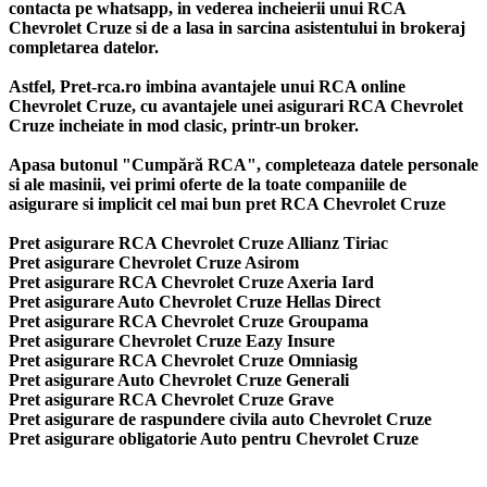
contacta pe whatsapp, in vederea incheierii unui RCA
Chevrolet Cruze si de a lasa in sarcina asistentului in brokeraj
completarea datelor.
Astfel, Pret-rca.ro imbina avantajele unui RCA online
Chevrolet Cruze, cu avantajele unei asigurari RCA Chevrolet
Cruze incheiate in mod clasic, printr-un broker.
Apasa butonul "Cumpără RCA", completeaza datele personale
si ale masinii, vei primi oferte de la toate companiile de
asigurare si implicit cel mai bun
pret RCA Chevrolet Cruze
Pret asigurare RCA Chevrolet Cruze Allianz Tiriac
Pret asigurare Chevrolet Cruze Asirom
Pret asigurare RCA Chevrolet Cruze Axeria Iard
Pret asigurare Auto Chevrolet Cruze Hellas Direct
Pret asigurare RCA Chevrolet Cruze Groupama
Pret asigurare Chevrolet Cruze Eazy Insure
Pret asigurare RCA Chevrolet Cruze Omniasig
Pret asigurare Auto Chevrolet Cruze Generali
Pret asigurare RCA Chevrolet Cruze Grave
Pret asigurare de raspundere civila auto Chevrolet Cruze
Pret asigurare obligatorie Auto pentru Chevrolet Cruze