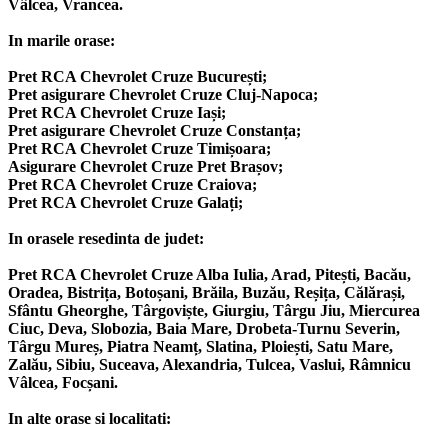
Vâlcea, Vrancea.
In marile orase:
Pret RCA Chevrolet Cruze București;
Pret asigurare Chevrolet Cruze Cluj-Napoca;
Pret RCA Chevrolet Cruze Iași;
Pret asigurare Chevrolet Cruze Constanța;
Pret RCA Chevrolet Cruze Timișoara;
Asigurare Chevrolet Cruze Pret Brașov;
Pret RCA Chevrolet Cruze Craiova;
Pret RCA Chevrolet Cruze Galați;
In orasele resedinta de judet:
Pret RCA Chevrolet Cruze Alba Iulia, Arad, Pitești, Bacău,
Oradea, Bistrița, Botoșani, Brăila, Buzău, Reșița, Călărași,
Sfântu Gheorghe, Târgoviște, Giurgiu, Târgu Jiu, Miercurea
Ciuc, Deva, Slobozia, Baia Mare, Drobeta-Turnu Severin,
Târgu Mureș, Piatra Neamț, Slatina, Ploiești, Satu Mare,
Zalău, Sibiu, Suceava, Alexandria, Tulcea, Vaslui, Râmnicu
Vâlcea, Focșani.
In alte orase si localitati: