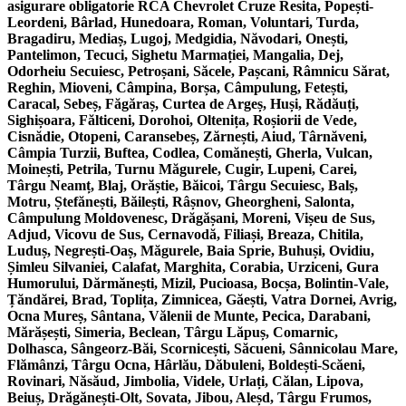
asigurare obligatorie RCA Chevrolet Cruze Resita, Popești-
Leordeni, Bârlad, Hunedoara, Roman, Voluntari, Turda,
Bragadiru, Mediaș, Lugoj, Medgidia, Năvodari, Onești,
Pantelimon, Tecuci, Sighetu Marmației, Mangalia, Dej,
Odorheiu Secuiesc, Petroșani, Săcele, Pașcani, Râmnicu Sărat,
Reghin, Mioveni, Câmpina, Borșa, Câmpulung, Fetești,
Caracal, Sebeș, Făgăraș, Curtea de Argeș, Huși, Rădăuți,
Sighișoara, Fălticeni, Dorohoi, Oltenița, Roșiorii de Vede,
Cisnădie, Otopeni, Caransebeș, Zărnești, Aiud, Târnăveni,
Câmpia Turzii, Buftea, Codlea, Comănești, Gherla, Vulcan,
Moinești, Petrila, Turnu Măgurele, Cugir, Lupeni, Carei,
Târgu Neamț, Blaj, Orăștie, Băicoi, Târgu Secuiesc, Balș,
Motru, Ștefănești, Băilești, Râșnov, Gheorgheni, Salonta,
Câmpulung Moldovenesc, Drăgășani, Moreni, Vișeu de Sus,
Adjud, Vicovu de Sus, Cernavodă, Filiași, Breaza, Chitila,
Luduș, Negrești-Oaș, Măgurele, Baia Sprie, Buhuși, Ovidiu,
Șimleu Silvaniei, Calafat, Marghita, Corabia, Urziceni, Gura
Humorului, Dărmănești, Mizil, Pucioasa, Bocșa, Bolintin-Vale,
Țăndărei, Brad, Toplița, Zimnicea, Găești, Vatra Dornei, Avrig,
Ocna Mureș, Sântana, Vălenii de Munte, Pecica, Darabani,
Mărășești, Simeria, Beclean, Târgu Lăpuș, Comarnic,
Dolhasca, Sângeorz-Băi, Scornicești, Săcueni, Sânnicolau Mare,
Flămânzi, Târgu Ocna, Hârlău, Dăbuleni, Boldești-Scăeni,
Rovinari, Năsăud, Jimbolia, Videle, Urlați, Călan, Lipova,
Beiuș, Drăgănești-Olt, Sovata, Jibou, Aleșd, Târgu Frumos,