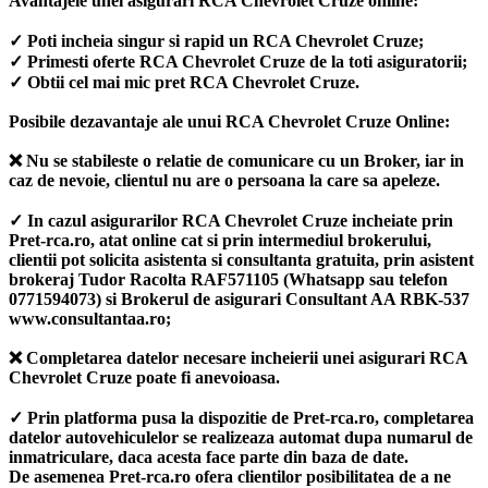
Avantajele unei asigurari RCA Chevrolet Cruze online:
✓ Poti incheia singur si rapid un RCA Chevrolet Cruze;
✓ Primesti oferte RCA Chevrolet Cruze de la toti asiguratorii;
✓ Obtii cel mai mic pret RCA Chevrolet Cruze.
Posibile dezavantaje ale unui RCA Chevrolet Cruze Online:
❌ Nu se stabileste o relatie de comunicare cu un Broker, iar in
caz de nevoie, clientul nu are o persoana la care sa apeleze.
✓ In cazul asigurarilor RCA Chevrolet Cruze incheiate prin
Pret-rca.ro, atat online cat si prin intermediul brokerului,
clientii pot solicita asistenta si consultanta gratuita, prin asistent
brokeraj Tudor Racolta RAF571105 (Whatsapp sau telefon
0771594073) si Brokerul de asigurari Consultant AA RBK-537
www.consultantaa.ro;
❌ Completarea datelor necesare incheierii unei asigurari RCA
Chevrolet Cruze poate fi anevoioasa.
✓ Prin platforma pusa la dispozitie de Pret-rca.ro, completarea
datelor autovehiculelor se realizeaza automat dupa numarul de
inmatriculare, daca acesta face parte din baza de date.
De asemenea Pret-rca.ro ofera clientilor posibilitatea de a ne