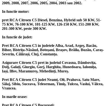
2009, 2008, 2007, 2006, 2005, 2004, 2003 sau 2002.
In functie motor:
pret RCA Citroen C5 Diesel, Benzina, Hybrid sub 50 KW, 51-
75 KW, 76-100 KW, 101-125 KW, 126-150 KW, 151-200 KW,
201-300 KW, peste 300 KW.
In functie de judet:
Pret RCA Citroen C5 in judetele Alba, Arad, Argeș, Bacău,
Bihor, Bistrița-Năsăud, Botoșani, Brașov, Brăila, Buzău, Caraș-
Severin, Călărași, Cluj, Constanța.
Asigurare Citroen C5 pret in judetul Covasna, Dâmbovița,
Dolj, Galați, Giurgiu, Gorj, Harghita, Hunedoara, Ialomița,
Iași, Ilfov, Maramureș, Mehedinți, Mureș.
Pret RCA Citroen C5 judet Neamț, Olt, Prahova, Satu Mare,
Sălaj, Sibiu, Suceava, Teleorman, Timiș, Tulcea, Vaslui, Vâlcea,
Vrancea.
In marile orase:
Pret RCA Citroen C5 București;