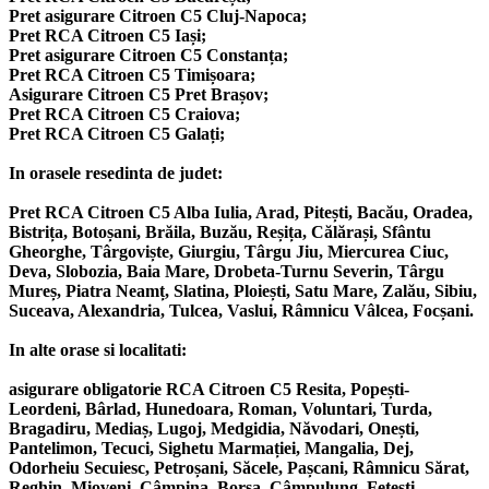
Pret asigurare Citroen C5 Cluj-Napoca;
Pret RCA Citroen C5 Iași;
Pret asigurare Citroen C5 Constanța;
Pret RCA Citroen C5 Timișoara;
Asigurare Citroen C5 Pret Brașov;
Pret RCA Citroen C5 Craiova;
Pret RCA Citroen C5 Galați;
In orasele resedinta de judet:
Pret RCA Citroen C5 Alba Iulia, Arad, Pitești, Bacău, Oradea,
Bistrița, Botoșani, Brăila, Buzău, Reșița, Călărași, Sfântu
Gheorghe, Târgoviște, Giurgiu, Târgu Jiu, Miercurea Ciuc,
Deva, Slobozia, Baia Mare, Drobeta-Turnu Severin, Târgu
Mureș, Piatra Neamț, Slatina, Ploiești, Satu Mare, Zalău, Sibiu,
Suceava, Alexandria, Tulcea, Vaslui, Râmnicu Vâlcea, Focșani.
In alte orase si localitati:
asigurare obligatorie RCA Citroen C5 Resita, Popești-
Leordeni, Bârlad, Hunedoara, Roman, Voluntari, Turda,
Bragadiru, Mediaș, Lugoj, Medgidia, Năvodari, Onești,
Pantelimon, Tecuci, Sighetu Marmației, Mangalia, Dej,
Odorheiu Secuiesc, Petroșani, Săcele, Pașcani, Râmnicu Sărat,
Reghin, Mioveni, Câmpina, Borșa, Câmpulung, Fetești,