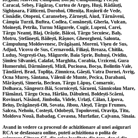
Caracal, Sebeș, Făgăraș, Curtea de Argeș, Huși, Rădăuți,
Sighișoara, Fălticeni, Dorohoi, Oltenița, Roșiorii de Vede,
Cisnădie, Otopeni, Caransebeș, Zărnești, Aiud, Târnăveni,
Câmpia Turzii, Buftea, Codlea, Comănești, Gherla, Vulcan,
Moinești, Petrila, Turnu Măgurele, Cugir, Lupeni, Carei,
Târgu Neamț, Blaj, Orăștie, Băicoi, Târgu Secuiesc, Balș,
Motru, Ștefănești, Băilești, Râșnov, Gheorgheni, Salonta,
Câmpulung Moldovenesc, Drăgășani, Moreni, Vișeu de Sus,
Adjud, Vicovu de Sus, Cernavodă, Filiași, Breaza, Chitila,
Luduș, Negrești-Oaș, Măgurele, Baia Sprie, Buhuși, Ovidiu,
Șimleu Silvaniei, Calafat, Marghita, Corabia, Urziceni, Gura
Humorului, Dărmănești, Mizil, Pucioasa, Bocșa, Bolintin-Vale,
Țăndărei, Brad, Toplița, Zimnicea, Găești, Vatra Dornei, Avrig,
Ocna Mureș, Sântana, Vălenii de Munte, Pecica, Darabani,
Mărășești, Simeria, Beclean, Târgu Lăpuș, Comarnic,
Dolhasca, Sângeorz-Băi, Scornicești, Săcueni, Sânnicolau Mare,
Flămânzi, Târgu Ocna, Hârlău, Dăbuleni, Boldești-Scăeni,
Rovinari, Năsăud, Jimbolia, Videle, Urlați, Călan, Lipova,
Beiuș, Drăgănești-Olt, Sovata, Jibou, Aleșd, Târgu Frumos,
Salcea, Nehoiu, Costești, Odobești, Topoloveni, Oravița, Titu,
Moldova Nouă, Babadag, Covasna, Murfatlar, Cajvana, Sinaia.
Avand in vedere ca procesul de achizitionare al unei asigurari
RCA se desfasoara online, puteti achizitiona o polita de