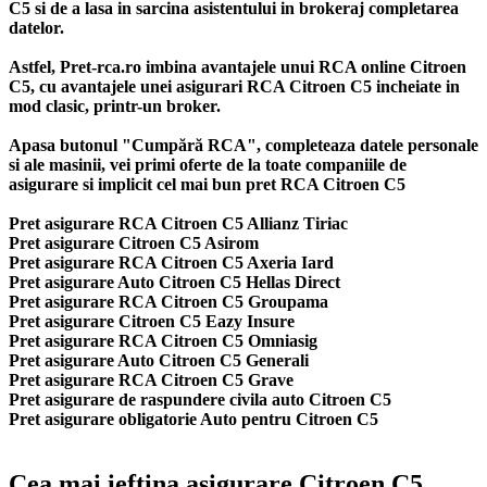
C5 si de a lasa in sarcina asistentului in brokeraj completarea
datelor.
Astfel, Pret-rca.ro imbina avantajele unui RCA online Citroen
C5, cu avantajele unei asigurari RCA Citroen C5 incheiate in
mod clasic, printr-un broker.
Apasa butonul "Cumpără RCA", completeaza datele personale
si ale masinii, vei primi oferte de la toate companiile de
asigurare si implicit cel mai bun
pret RCA Citroen C5
Pret asigurare RCA Citroen C5 Allianz Tiriac
Pret asigurare Citroen C5 Asirom
Pret asigurare RCA Citroen C5 Axeria Iard
Pret asigurare Auto Citroen C5 Hellas Direct
Pret asigurare RCA Citroen C5 Groupama
Pret asigurare Citroen C5 Eazy Insure
Pret asigurare RCA Citroen C5 Omniasig
Pret asigurare Auto Citroen C5 Generali
Pret asigurare RCA Citroen C5 Grave
Pret asigurare de raspundere civila auto Citroen C5
Pret asigurare obligatorie Auto pentru Citroen C5
Cea mai ieftina asigurare Citroen C5