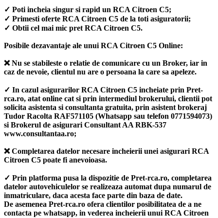
✓ Poti incheia singur si rapid un RCA Citroen C5;
✓ Primesti oferte RCA Citroen C5 de la toti asiguratorii;
✓ Obtii cel mai mic pret RCA Citroen C5.
Posibile dezavantaje ale unui RCA Citroen C5 Online:
❌ Nu se stabileste o relatie de comunicare cu un Broker, iar in
caz de nevoie, clientul nu are o persoana la care sa apeleze.
✓ In cazul asigurarilor RCA Citroen C5 incheiate prin Pret-
rca.ro, atat online cat si prin intermediul brokerului, clientii pot
solicita asistenta si consultanta gratuita, prin asistent brokeraj
Tudor Racolta RAF571105 (Whatsapp sau telefon 0771594073)
si Brokerul de asigurari Consultant AA RBK-537
www.consultantaa.ro;
❌ Completarea datelor necesare incheierii unei asigurari RCA
Citroen C5 poate fi anevoioasa.
✓ Prin platforma pusa la dispozitie de Pret-rca.ro, completarea
datelor autovehiculelor se realizeaza automat dupa numarul de
inmatriculare, daca acesta face parte din baza de date.
De asemenea Pret-rca.ro ofera clientilor posibilitatea de a ne
contacta pe whatsapp, in vederea incheierii unui RCA Citroen