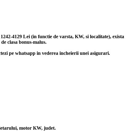
2-4129 Lei (in functie de varsta, KW, si localitate), exista
e de clasa bonus-malus.
ctezi pe whatsapp in vederea incheierii unei asigurari.
rietarului, motor KW, judet.