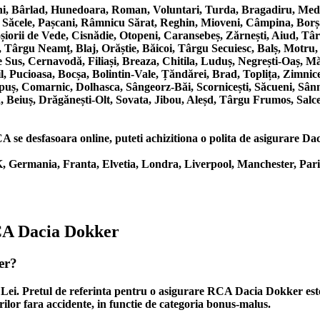
i, Bârlad, Hunedoara, Roman, Voluntari, Turda, Bragadiru, Media
, Săcele, Pașcani, Râmnicu Sărat, Reghin, Mioveni, Câmpina, Borș
Roșiorii de Vede, Cisnădie, Otopeni, Caransebeș, Zărnești, Aiud, T
 Târgu Neamț, Blaj, Orăștie, Băicoi, Târgu Secuiesc, Balș, Motru,
us, Cernavodă, Filiași, Breaza, Chitila, Luduș, Negrești-Oaș, Măg
 Pucioasa, Bocșa, Bolintin-Vale, Țăndărei, Brad, Toplița, Zimnice
puș, Comarnic, Dolhasca, Sângeorz-Băi, Scornicești, Săcueni, Sân
, Beiuș, Drăgănești-Olt, Sovata, Jibou, Aleșd, Târgu Frumos, Salce
se desfasoara online, puteti achizitiona o polita de asigurare Dacia
 Germania, Franta, Elvetia, Londra, Liverpool, Manchester, Pari
RCA Dacia Dokker
er?
9 Lei. Pretul de referinta pentru o asigurare RCA Dacia Dokker es
ilor fara accidente, in functie de categoria bonus-malus.