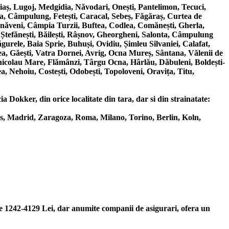
ș, Lugoj, Medgidia, Năvodari, Onești, Pantelimon, Tecuci,
a, Câmpulung, Fetești, Caracal, Sebeș, Făgăraș, Curtea de
ârnăveni, Câmpia Turzii, Buftea, Codlea, Comănești, Gherla,
 Ștefănești, Băilești, Râșnov, Gheorgheni, Salonta, Câmpulung
urele, Baia Sprie, Buhuși, Ovidiu, Șimleu Silvaniei, Calafat,
a, Găești, Vatra Dornei, Avrig, Ocna Mureș, Sântana, Vălenii de
nicolau Mare, Flămânzi, Târgu Ocna, Hârlău, Dăbuleni, Boldești-
a, Nehoiu, Costești, Odobești, Topoloveni, Oravița, Titu,
 Dokker, din orice localitate din tara, dar si din strainatate:
s, Madrid, Zaragoza, Roma, Milano, Torino, Berlin, Koln,
te 1242-4129 Lei, dar anumite companii de asigurari, ofera un