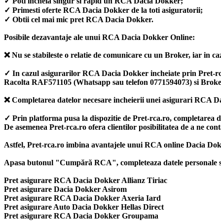
✓ Poti incheia singur si rapid un RCA Dacia Dokker;
✓ Primesti oferte RCA Dacia Dokker de la toti asiguratorii;
✓ Obtii cel mai mic pret RCA Dacia Dokker.
Posibile dezavantaje ale unui RCA Dacia Dokker Online:
❌ Nu se stabileste o relatie de comunicare cu un Broker, iar in caz
✓ In cazul asigurarilor RCA Dacia Dokker incheiate prin Pret-rca.ro
Racolta RAF571105 (Whatsapp sau telefon 0771594073) si Broke
❌ Completarea datelor necesare incheierii unei asigurari RCA Da
✓ Prin platforma pusa la dispozitie de Pret-rca.ro, completarea 
De asemenea Pret-rca.ro ofera clientilor posibilitatea de a ne co
Astfel, Pret-rca.ro imbina avantajele unui RCA online Dacia Dok
Apasa butonul "Cumpără RCA", completeaza datele personale si ale
Pret asigurare RCA Dacia Dokker Allianz Tiriac
Pret asigurare Dacia Dokker Asirom
Pret asigurare RCA Dacia Dokker Axeria Iard
Pret asigurare Auto Dacia Dokker Hellas Direct
Pret asigurare RCA Dacia Dokker Groupama