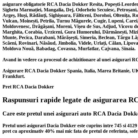
asigurare obligatorie RCA Dacia Dokker Resita, Popești-Leorden
Sighetu Marmației, Mangalia, Dej, Odorheiu Secuiesc, Petroșani
Argeș, Huși, Rădăuți, Sighișoara, Fălticeni, Dorohoi, Oltenița, 
Vulcan, Moinești, Petrila, Turnu Măgurele, Cugir, Lupeni, Carei,
Moldovenesc, Drăgășani, Moreni, Vișeu de Sus, Adjud, Vicovu de S
Marghita, Corabia, Urziceni, Gura Humorului, Dărmănești, Mizil,
Munte, Pecica, Darabani, Mărășești, Simeria, Beclean, Târgu Lă
Scăeni, Rovinari, Năsăud, Jimbolia, Videle, Urlați, Călan, Lipova
Moldova Nouă, Babadag, Covasna, Murfatlar, Cajvana, Sinaia.
Avand in vedere ca procesul de achizitionare al unei asigurari RCA 
Asigurare RCA Dacia Dokker Spania, Italia, Marea Britanie, UK,
Frankfurt.
Pret RCA Dacia Dokker
Raspunsuri rapide legate de asigurarea 
Care este pretul unei asigurari auto RCA Dacia Dokk
Pretul unei asigurari Dacia Dokker este cuprins intre 745 si 412
pret cu aproximativ 40% mai mic fata de pretul de referinta, sofer