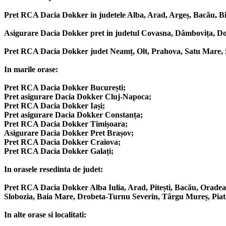
Pret RCA Dacia Dokker in judetele Alba, Arad, Argeș, Bacău, Bih
Asigurare Dacia Dokker pret in judetul Covasna, Dâmbovița, Dolj
Pret RCA Dacia Dokker judet Neamț, Olt, Prahova, Satu Mare, Să
In marile orase:
Pret RCA Dacia Dokker București;
Pret asigurare Dacia Dokker Cluj-Napoca;
Pret RCA Dacia Dokker Iași;
Pret asigurare Dacia Dokker Constanța;
Pret RCA Dacia Dokker Timișoara;
Asigurare Dacia Dokker Pret Brașov;
Pret RCA Dacia Dokker Craiova;
Pret RCA Dacia Dokker Galați;
In orasele resedinta de judet:
Pret RCA Dacia Dokker Alba Iulia, Arad, Pitești, Bacău, Oradea, 
Slobozia, Baia Mare, Drobeta-Turnu Severin, Târgu Mureș, Piatra
In alte orase si localitati: