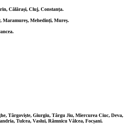
in, Călărași, Cluj, Constanța.
ov, Maramureș, Mehedinți, Mureș.
rancea.
ghe, Târgoviște, Giurgiu, Târgu Jiu, Miercurea Ciuc, Deva,
andria, Tulcea, Vaslui, Râmnicu Vâlcea, Focșani.