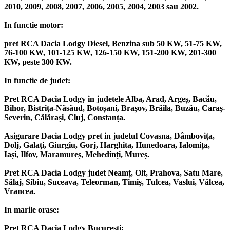
2010, 2009, 2008, 2007, 2006, 2005, 2004, 2003 sau 2002.
In functie motor:
pret RCA Dacia Lodgy Diesel, Benzina sub 50 KW, 51-75 KW,
76-100 KW, 101-125 KW, 126-150 KW, 151-200 KW, 201-300
KW, peste 300 KW.
In functie de judet:
Pret RCA Dacia Lodgy in judetele Alba, Arad, Argeș, Bacău,
Bihor, Bistrița-Năsăud, Botoșani, Brașov, Brăila, Buzău, Caraș-
Severin, Călărași, Cluj, Constanța.
Asigurare Dacia Lodgy pret in judetul Covasna, Dâmbovița,
Dolj, Galați, Giurgiu, Gorj, Harghita, Hunedoara, Ialomița,
Iași, Ilfov, Maramureș, Mehedinți, Mureș.
Pret RCA Dacia Lodgy judet Neamț, Olt, Prahova, Satu Mare,
Sălaj, Sibiu, Suceava, Teleorman, Timiș, Tulcea, Vaslui, Vâlcea,
Vrancea.
In marile orase:
Pret RCA Dacia Lodgy București;