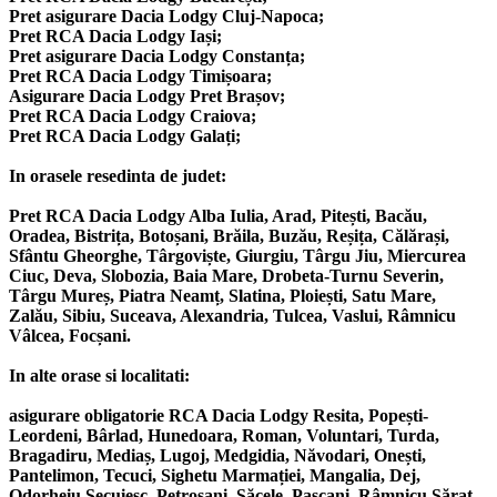
Pret asigurare Dacia Lodgy Cluj-Napoca;
Pret RCA Dacia Lodgy Iași;
Pret asigurare Dacia Lodgy Constanța;
Pret RCA Dacia Lodgy Timișoara;
Asigurare Dacia Lodgy Pret Brașov;
Pret RCA Dacia Lodgy Craiova;
Pret RCA Dacia Lodgy Galați;
In orasele resedinta de judet:
Pret RCA Dacia Lodgy Alba Iulia, Arad, Pitești, Bacău,
Oradea, Bistrița, Botoșani, Brăila, Buzău, Reșița, Călărași,
Sfântu Gheorghe, Târgoviște, Giurgiu, Târgu Jiu, Miercurea
Ciuc, Deva, Slobozia, Baia Mare, Drobeta-Turnu Severin,
Târgu Mureș, Piatra Neamț, Slatina, Ploiești, Satu Mare,
Zalău, Sibiu, Suceava, Alexandria, Tulcea, Vaslui, Râmnicu
Vâlcea, Focșani.
In alte orase si localitati:
asigurare obligatorie RCA Dacia Lodgy Resita, Popești-
Leordeni, Bârlad, Hunedoara, Roman, Voluntari, Turda,
Bragadiru, Mediaș, Lugoj, Medgidia, Năvodari, Onești,
Pantelimon, Tecuci, Sighetu Marmației, Mangalia, Dej,
Odorheiu Secuiesc, Petroșani, Săcele, Pașcani, Râmnicu Sărat,