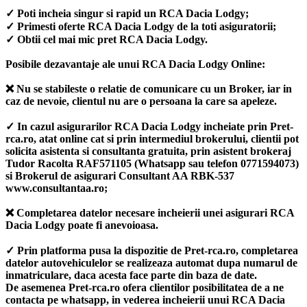
✓ Poti incheia singur si rapid un RCA Dacia Lodgy;
✓ Primesti oferte RCA Dacia Lodgy de la toti asiguratorii;
✓ Obtii cel mai mic pret RCA Dacia Lodgy.
Posibile dezavantaje ale unui RCA Dacia Lodgy Online:
❌ Nu se stabileste o relatie de comunicare cu un Broker, iar in
caz de nevoie, clientul nu are o persoana la care sa apeleze.
✓ In cazul asigurarilor RCA Dacia Lodgy incheiate prin Pret-
rca.ro, atat online cat si prin intermediul brokerului, clientii pot
solicita asistenta si consultanta gratuita, prin asistent brokeraj
Tudor Racolta RAF571105 (Whatsapp sau telefon 0771594073)
si Brokerul de asigurari Consultant AA RBK-537
www.consultantaa.ro;
❌ Completarea datelor necesare incheierii unei asigurari RCA
Dacia Lodgy poate fi anevoioasa.
✓ Prin platforma pusa la dispozitie de Pret-rca.ro, completarea
datelor autovehiculelor se realizeaza automat dupa numarul de
inmatriculare, daca acesta face parte din baza de date.
De asemenea Pret-rca.ro ofera clientilor posibilitatea de a ne
contacta pe whatsapp, in vederea incheierii unui RCA Dacia