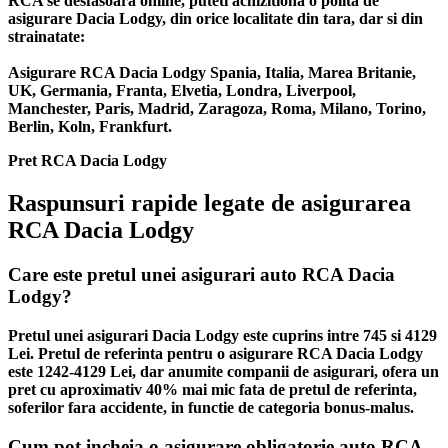
RCA se desfasoara online, puteti achizitiona o polita de
asigurare Dacia Lodgy, din orice localitate din tara, dar si din
strainatate:
Asigurare RCA Dacia Lodgy Spania, Italia, Marea Britanie,
UK, Germania, Franta, Elvetia, Londra, Liverpool,
Manchester, Paris, Madrid, Zaragoza, Roma, Milano, Torino,
Berlin, Koln, Frankfurt.
Pret RCA Dacia Lodgy
Raspunsuri rapide legate de asigurarea
RCA Dacia Lodgy
Care este pretul unei asigurari auto RCA Dacia
Lodgy?
Pretul unei asigurari Dacia Lodgy este cuprins intre 745 si 4129
Lei. Pretul de referinta pentru o asigurare RCA Dacia Lodgy
este 1242-4129 Lei, dar anumite companii de asigurari, ofera un
pret cu aproximativ 40% mai mic fata de pretul de referinta,
soferilor fara accidente, in functie de categoria bonus-malus.
Cum pot incheia o asigurare obligatorie auto RCA