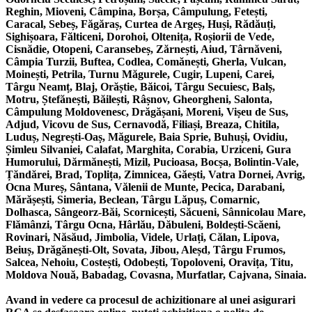
Reghin, Mioveni, Câmpina, Borșa, Câmpulung, Fetești,
Caracal, Sebeș, Făgăraș, Curtea de Argeș, Huși, Rădăuți,
Sighișoara, Fălticeni, Dorohoi, Oltenița, Roșiorii de Vede,
Cisnădie, Otopeni, Caransebeș, Zărnești, Aiud, Târnăveni,
Câmpia Turzii, Buftea, Codlea, Comănești, Gherla, Vulcan,
Moinești, Petrila, Turnu Măgurele, Cugir, Lupeni, Carei,
Târgu Neamț, Blaj, Orăștie, Băicoi, Târgu Secuiesc, Balș,
Motru, Ștefănești, Băilești, Râșnov, Gheorgheni, Salonta,
Câmpulung Moldovenesc, Drăgășani, Moreni, Vișeu de Sus,
Adjud, Vicovu de Sus, Cernavodă, Filiași, Breaza, Chitila,
Luduș, Negrești-Oaș, Măgurele, Baia Sprie, Buhuși, Ovidiu,
Șimleu Silvaniei, Calafat, Marghita, Corabia, Urziceni, Gura
Humorului, Dărmănești, Mizil, Pucioasa, Bocșa, Bolintin-Vale,
Țăndărei, Brad, Toplița, Zimnicea, Găești, Vatra Dornei, Avrig,
Ocna Mureș, Sântana, Vălenii de Munte, Pecica, Darabani,
Mărășești, Simeria, Beclean, Târgu Lăpuș, Comarnic,
Dolhasca, Sângeorz-Băi, Scornicești, Săcueni, Sânnicolau Mare,
Flămânzi, Târgu Ocna, Hârlău, Dăbuleni, Boldești-Scăeni,
Rovinari, Năsăud, Jimbolia, Videle, Urlați, Călan, Lipova,
Beiuș, Drăgănești-Olt, Sovata, Jibou, Aleșd, Târgu Frumos,
Salcea, Nehoiu, Costești, Odobești, Topoloveni, Oravița, Titu,
Moldova Nouă, Babadag, Covasna, Murfatlar, Cajvana, Sinaia.
Avand in vedere ca procesul de achizitionare al unei asigurari