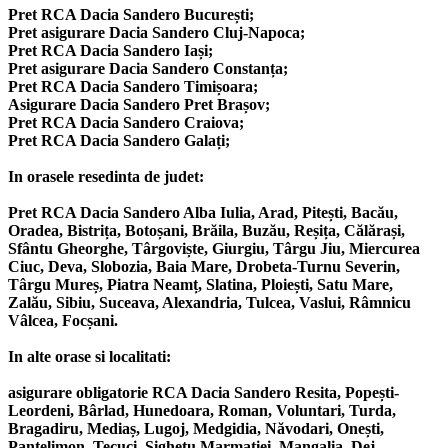
Pret RCA Dacia Sandero București;
Pret asigurare Dacia Sandero Cluj-Napoca;
Pret RCA Dacia Sandero Iași;
Pret asigurare Dacia Sandero Constanța;
Pret RCA Dacia Sandero Timișoara;
Asigurare Dacia Sandero Pret Brașov;
Pret RCA Dacia Sandero Craiova;
Pret RCA Dacia Sandero Galați;
In orasele resedinta de judet:
Pret RCA Dacia Sandero Alba Iulia, Arad, Pitești, Bacău,
Oradea, Bistrița, Botoșani, Brăila, Buzău, Reșița, Călărași,
Sfântu Gheorghe, Târgoviște, Giurgiu, Târgu Jiu, Miercurea
Ciuc, Deva, Slobozia, Baia Mare, Drobeta-Turnu Severin,
Târgu Mureș, Piatra Neamț, Slatina, Ploiești, Satu Mare,
Zalău, Sibiu, Suceava, Alexandria, Tulcea, Vaslui, Râmnicu
Vâlcea, Focșani.
In alte orase si localitati:
asigurare obligatorie RCA Dacia Sandero Resita, Popești-
Leordeni, Bârlad, Hunedoara, Roman, Voluntari, Turda,
Bragadiru, Mediaș, Lugoj, Medgidia, Năvodari, Onești,
Pantelimon, Tecuci, Sighetu Marmației, Mangalia, Dej,