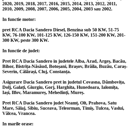
2020, 2019, 2018, 2017, 2016, 2015, 2014, 2013, 2012, 2011,
2010, 2009, 2008, 2007, 2006, 2005, 2004, 2003 sau 2002.
In functie motor:
pret RCA Dacia Sandero Diesel, Benzina sub 50 KW, 51-75
KW, 76-100 KW, 101-125 KW, 126-150 KW, 151-200 KW, 201-
300 KW, peste 300 KW.
In functie de judet:
Pret RCA Dacia Sandero in judetele Alba, Arad, Argeș, Bacău,
Bihor, Bistrița-Năsăud, Botoșani, Brașov, Brăila, Buzău, Caraș-
Severin, Călărași, Cluj, Constanța.
Asigurare Dacia Sandero pret in judetul Covasna, Dâmbovița,
Dolj, Galați, Giurgiu, Gorj, Harghita, Hunedoara, Ialomița,
Iași, Ilfov, Maramureș, Mehedinți, Mureș.
Pret RCA Dacia Sandero judet Neamț, Olt, Prahova, Satu
Mare, Sălaj, Sibiu, Suceava, Teleorman, Timiș, Tulcea, Vaslui,
Vâlcea, Vrancea.
In marile orase: