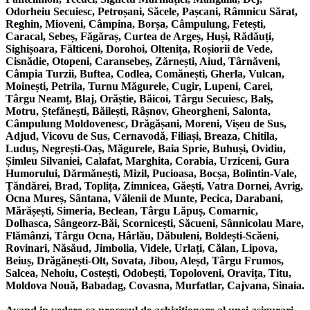
Odorheiu Secuiesc, Petroșani, Săcele, Pașcani, Râmnicu Sărat,
Reghin, Mioveni, Câmpina, Borșa, Câmpulung, Fetești,
Caracal, Sebeș, Făgăraș, Curtea de Argeș, Huși, Rădăuți,
Sighișoara, Fălticeni, Dorohoi, Oltenița, Roșiorii de Vede,
Cisnădie, Otopeni, Caransebeș, Zărnești, Aiud, Târnăveni,
Câmpia Turzii, Buftea, Codlea, Comănești, Gherla, Vulcan,
Moinești, Petrila, Turnu Măgurele, Cugir, Lupeni, Carei,
Târgu Neamț, Blaj, Orăștie, Băicoi, Târgu Secuiesc, Balș,
Motru, Ștefănești, Băilești, Râșnov, Gheorgheni, Salonta,
Câmpulung Moldovenesc, Drăgășani, Moreni, Vișeu de Sus,
Adjud, Vicovu de Sus, Cernavodă, Filiași, Breaza, Chitila,
Luduș, Negrești-Oaș, Măgurele, Baia Sprie, Buhuși, Ovidiu,
Șimleu Silvaniei, Calafat, Marghita, Corabia, Urziceni, Gura
Humorului, Dărmănești, Mizil, Pucioasa, Bocșa, Bolintin-Vale,
Țăndărei, Brad, Toplița, Zimnicea, Găești, Vatra Dornei, Avrig,
Ocna Mureș, Sântana, Vălenii de Munte, Pecica, Darabani,
Mărășești, Simeria, Beclean, Târgu Lăpuș, Comarnic,
Dolhasca, Sângeorz-Băi, Scornicești, Săcueni, Sânnicolau Mare,
Flămânzi, Târgu Ocna, Hârlău, Dăbuleni, Boldești-Scăeni,
Rovinari, Năsăud, Jimbolia, Videle, Urlați, Călan, Lipova,
Beiuș, Drăgănești-Olt, Sovata, Jibou, Aleșd, Târgu Frumos,
Salcea, Nehoiu, Costești, Odobești, Topoloveni, Oravița, Titu,
Moldova Nouă, Babadag, Covasna, Murfatlar, Cajvana, Sinaia.