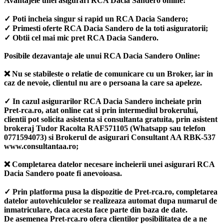
Avantajele unei asigurari RCA Dacia Sandero online:
✓ Poti incheia singur si rapid un RCA Dacia Sandero;
✓ Primesti oferte RCA Dacia Sandero de la toti asiguratorii;
✓ Obtii cel mai mic pret RCA Dacia Sandero.
Posibile dezavantaje ale unui RCA Dacia Sandero Online:
❌ Nu se stabileste o relatie de comunicare cu un Broker, iar in
caz de nevoie, clientul nu are o persoana la care sa apeleze.
✓ In cazul asigurarilor RCA Dacia Sandero incheiate prin
Pret-rca.ro, atat online cat si prin intermediul brokerului,
clientii pot solicita asistenta si consultanta gratuita, prin asistent
brokeraj Tudor Racolta RAF571105 (Whatsapp sau telefon
0771594073) si Brokerul de asigurari Consultant AA RBK-537
www.consultantaa.ro;
❌ Completarea datelor necesare incheierii unei asigurari RCA
Dacia Sandero poate fi anevoioasa.
✓ Prin platforma pusa la dispozitie de Pret-rca.ro, completarea
datelor autovehiculelor se realizeaza automat dupa numarul de
inmatriculare, daca acesta face parte din baza de date.
De asemenea Pret-rca.ro ofera clientilor posibilitatea de a ne