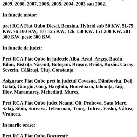
2009, 2008, 2007, 2006, 2005, 2004, 2003 sau 2002.
In functie motor:
pret RCA Fiat Qubo Diesel, Benzina, Hybrid sub 50 KW, 51-75
KW, 76-100 KW, 101-125 KW, 126-150 KW, 151-200 KW, 201-
300 KW, peste 300 KW.
In functie de judet:
Pret RCA Fiat Qubo in judetele Alba, Arad, Argeș, Bacău,
Bihor, Bistrița-Năsăud, Botoșani, Brașov, Brăila, Buzău, Caraș-
Severin, Călărași, Cluj, Constanța.
Asigurare Fiat Qubo pret in judetul Covasna, Dâmbovița, Dolj,
Galați, Giurgiu, Gorj, Harghita, Hunedoara, Ialomița, Iași,
Ilfov, Maramureș, Mehedinți, Mureș.
Pret RCA Fiat Qubo judet Neamț, Olt, Prahova, Satu Mare,
Sălaj, Sibiu, Suceava, Teleorman, Timiș, Tulcea, Vaslui, Vâlcea,
Vrancea.
In marile orase:
Pret RCA Fiat Qubo București;