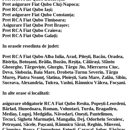
Pret asigurare Fiat Qubo Cluj-Napoca;
Pret RCA Fiat Qubo Iași;
Pret asigurare Fiat Qubo Constanța;
Pret RCA Fiat Qubo Timișoara;
Asigurare Fiat Qubo Pret Brașov;
Pret RCA Fiat Qubo Craiova;
Pret RCA Fiat Qubo Galați;
In orasele resedinta de judet:
Pret RCA Fiat Qubo Alba Iulia, Arad, Pitești, Bacău, Oradea,
Bistrița, Botoșani, Brăila, Buzău, Reșița, Călărași, Sfântu
Gheorghe, Târgoviște, Giurgiu, Târgu Jiu, Miercurea Ciuc,
Deva, Slobozia, Baia Mare, Drobeta-Turnu Severin, Târgu
Mureș, Piatra Neamț, Slatina, Ploiești, Satu Mare, Zalău, Sibiu,
Suceava, Alexandria, Tulcea, Vaslui, Râmnicu Vâlcea, Focșani.
In alte orase si localitati:
asigurare obligatorie RCA Fiat Qubo Resita, Popești-Leordeni,
Bârlad, Hunedoara, Roman, Voluntari, Turda, Bragadiru,
Mediaș, Lugoj, Medgidia, Năvodari, Onești, Pantelimon,
Tecuci, Sighetu Marmației, Mangalia, Dej, Odorheiu Secuiesc,
Petroșani, Săcele, Pașcani, Râmnicu Sărat, Reghin, Mioveni,
Câmpina, Borșa, Câmpulung, Fetești, Caracal, Sebeș, Făgăraș,