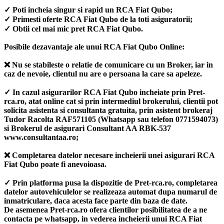
✓ Poti incheia singur si rapid un RCA Fiat Qubo;
✓ Primesti oferte RCA Fiat Qubo de la toti asiguratorii;
✓ Obtii cel mai mic pret RCA Fiat Qubo.
Posibile dezavantaje ale unui RCA Fiat Qubo Online:
❌ Nu se stabileste o relatie de comunicare cu un Broker, iar in
caz de nevoie, clientul nu are o persoana la care sa apeleze.
✓ In cazul asigurarilor RCA Fiat Qubo incheiate prin Pret-
rca.ro, atat online cat si prin intermediul brokerului, clientii pot
solicita asistenta si consultanta gratuita, prin asistent brokeraj
Tudor Racolta RAF571105 (Whatsapp sau telefon 0771594073)
si Brokerul de asigurari Consultant AA RBK-537
www.consultantaa.ro;
❌ Completarea datelor necesare incheierii unei asigurari RCA
Fiat Qubo poate fi anevoioasa.
✓ Prin platforma pusa la dispozitie de Pret-rca.ro, completarea
datelor autovehiculelor se realizeaza automat dupa numarul de
inmatriculare, daca acesta face parte din baza de date.
De asemenea Pret-rca.ro ofera clientilor posibilitatea de a ne
contacta pe whatsapp, in vederea incheierii unui RCA Fiat