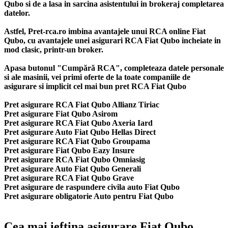
Qubo si de a lasa in sarcina asistentului in brokeraj completarea
datelor.
Astfel, Pret-rca.ro imbina avantajele unui RCA online Fiat
Qubo, cu avantajele unei asigurari RCA Fiat Qubo incheiate in
mod clasic, printr-un broker.
Apasa butonul "Cumpără RCA", completeaza datele personale
si ale masinii, vei primi oferte de la toate companiile de
asigurare si implicit cel mai bun
pret RCA Fiat Qubo
Pret asigurare RCA Fiat Qubo Allianz Tiriac
Pret asigurare Fiat Qubo Asirom
Pret asigurare RCA Fiat Qubo Axeria Iard
Pret asigurare Auto Fiat Qubo Hellas Direct
Pret asigurare RCA Fiat Qubo Groupama
Pret asigurare Fiat Qubo Eazy Insure
Pret asigurare RCA Fiat Qubo Omniasig
Pret asigurare Auto Fiat Qubo Generali
Pret asigurare RCA Fiat Qubo Grave
Pret asigurare de raspundere civila auto Fiat Qubo
Pret asigurare obligatorie Auto pentru Fiat Qubo
Cea mai ieftina asigurare Fiat Qubo