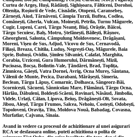
Curtea de Argeș, Huși, Rădăuți, Sighișoara, Fălticeni, Dorohoi,
Oltenița, Roșiorii de Vede, Cisnădie, Otopeni, Caransebeș,
Zărnești, Aiud, Târnăveni, Câmpia Turzii, Buftea, Codlea,
Comănești, Gherla, Vulcan, Moinești, Petrila, Turnu Măgurele,
Cugir, Lupeni, Carei, Târgu Neamț, Blaj, Orăștie, Băicoi,
Târgu Secuiesc, Balș, Motru, Ștefănești, Băilești, Râșnov,
Gheorgheni, Salonta, Câmpulung Moldovenesc, Drăgășani,
Moreni, Vișeu de Sus, Adjud, Vicovu de Sus, Cernavodă,
Filiași, Breaza, Chitila, Luduș, Negrești-Oaș, Măgurele, Baia
Sprie, Buhuși, Ovidiu, Șimleu Silvaniei, Calafat, Marghita,
Corabia, Urziceni, Gura Humorului, Dărmănești, Mizil,
Pucioasa, Bocșa, Bolintin-Vale, Țăndărei, Brad, Toplița,
Zimnicea, Găești, Vatra Dornei, Avrig, Ocna Mureș, Sântana,
Vălenii de Munte, Pecica, Darabani, Mărășești, Simeria,
Beclean, Târgu Lăpuș, Comarnic, Dolhasca, Sângeorz-Băi,
Scornicești, Săcueni, Sânnicolau Mare, Flămânzi, Târgu Ocna,
Hârlău, Dăbuleni, Boldești-Scăeni, Rovinari, Năsăud, Jimbolia,
Videle, Urlați, Călan, Lipova, Beiuș, Drăgănești-Olt, Sovata,
Jibou, Aleșd, Târgu Frumos, Salcea, Nehoiu, Costești, Odobești,
Topoloveni, Oravița, Titu, Moldova Nouă, Babadag, Covasna,
Murfatlar, Cajvana, Sinaia.
Avand in vedere ca procesul de achizitionare al unei asigurari
RCA se desfasoara online, puteti achizitiona o polita de