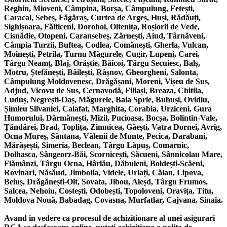
Reghin, Mioveni, Câmpina, Borșa, Câmpulung, Fetești,
Caracal, Sebeș, Făgăraș, Curtea de Argeș, Huși, Rădăuți,
Sighișoara, Fălticeni, Dorohoi, Oltenița, Roșiorii de Vede,
Cisnădie, Otopeni, Caransebeș, Zărnești, Aiud, Târnăveni,
Câmpia Turzii, Buftea, Codlea, Comănești, Gherla, Vulcan,
Moinești, Petrila, Turnu Măgurele, Cugir, Lupeni, Carei,
Târgu Neamț, Blaj, Orăștie, Băicoi, Târgu Secuiesc, Balș,
Motru, Ștefănești, Băilești, Râșnov, Gheorgheni, Salonta,
Câmpulung Moldovenesc, Drăgășani, Moreni, Vișeu de Sus,
Adjud, Vicovu de Sus, Cernavodă, Filiași, Breaza, Chitila,
Luduș, Negrești-Oaș, Măgurele, Baia Sprie, Buhuși, Ovidiu,
Șimleu Silvaniei, Calafat, Marghita, Corabia, Urziceni, Gura
Humorului, Dărmănești, Mizil, Pucioasa, Bocșa, Bolintin-Vale,
Țăndărei, Brad, Toplița, Zimnicea, Găești, Vatra Dornei, Avrig,
Ocna Mureș, Sântana, Vălenii de Munte, Pecica, Darabani,
Mărășești, Simeria, Beclean, Târgu Lăpuș, Comarnic,
Dolhasca, Sângeorz-Băi, Scornicești, Săcueni, Sânnicolau Mare,
Flămânzi, Târgu Ocna, Hârlău, Dăbuleni, Boldești-Scăeni,
Rovinari, Năsăud, Jimbolia, Videle, Urlați, Călan, Lipova,
Beiuș, Drăgănești-Olt, Sovata, Jibou, Aleșd, Târgu Frumos,
Salcea, Nehoiu, Costești, Odobești, Topoloveni, Oravița, Titu,
Moldova Nouă, Babadag, Covasna, Murfatlar, Cajvana, Sinaia.
Avand in vedere ca procesul de achizitionare al unei asigurari