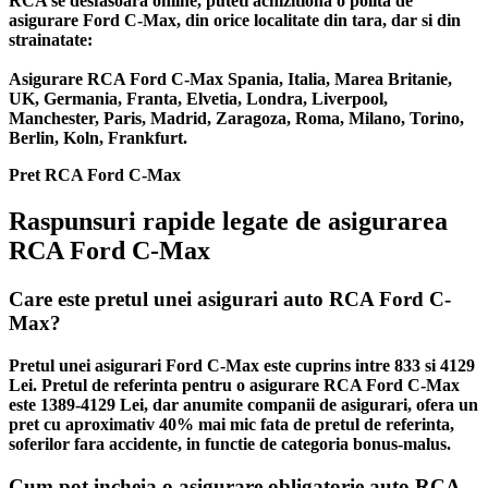
RCA se desfasoara online, puteti achizitiona o polita de
asigurare Ford C-Max, din orice localitate din tara, dar si din
strainatate:
Asigurare RCA Ford C-Max Spania, Italia, Marea Britanie,
UK, Germania, Franta, Elvetia, Londra, Liverpool,
Manchester, Paris, Madrid, Zaragoza, Roma, Milano, Torino,
Berlin, Koln, Frankfurt.
Pret RCA Ford C-Max
Raspunsuri rapide legate de asigurarea
RCA Ford C-Max
Care este pretul unei asigurari auto RCA Ford C-
Max?
Pretul unei asigurari Ford C-Max este cuprins intre 833 si 4129
Lei. Pretul de referinta pentru o asigurare RCA Ford C-Max
este 1389-4129 Lei, dar anumite companii de asigurari, ofera un
pret cu aproximativ 40% mai mic fata de pretul de referinta,
soferilor fara accidente, in functie de categoria bonus-malus.
Cum pot incheia o asigurare obligatorie auto RCA