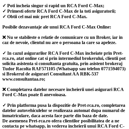
✓ Poti incheia singur si rapid un RCA Ford C-Max;
✓ Primesti oferte RCA Ford C-Max de la toti asiguratorii;
✓ Obtii cel mai mic pret RCA Ford C-Max.
Posibile dezavantaje ale unui RCA Ford C-Max Online:
❌ Nu se stabileste o relatie de comunicare cu un Broker, iar in
caz de nevoie, clientul nu are o persoana la care sa apeleze.
✓ In cazul asigurarilor RCA Ford C-Max incheiate prin Pret-
rca.ro, atat online cat si prin intermediul brokerului, clientii pot
solicita asistenta si consultanta gratuita, prin asistent brokeraj
Tudor Racolta RAF571105 (Whatsapp sau telefon 0771594073)
si Brokerul de asigurari Consultant AA RBK-537
www.consultantaa.ro;
❌ Completarea datelor necesare incheierii unei asigurari RCA
Ford C-Max poate fi anevoioasa.
✓ Prin platforma pusa la dispozitie de Pret-rca.ro, completarea
datelor autovehiculelor se realizeaza automat dupa numarul de
inmatriculare, daca acesta face parte din baza de date.
De asemenea Pret-rca.ro ofera clientilor posibilitatea de a ne
contacta pe whatsapp, in vederea incheierii unui RCA Ford C-