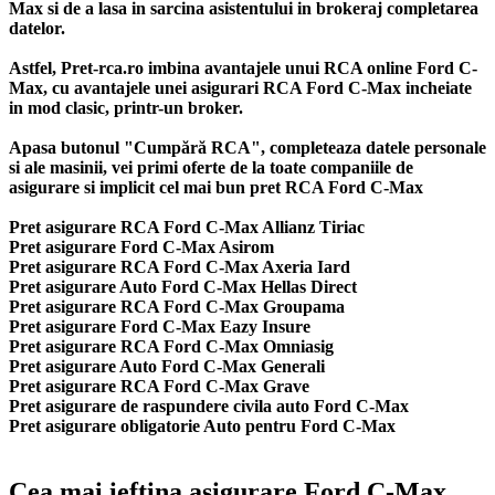
Max si de a lasa in sarcina asistentului in brokeraj completarea
datelor.
Astfel, Pret-rca.ro imbina avantajele unui RCA online Ford C-
Max, cu avantajele unei asigurari RCA Ford C-Max incheiate
in mod clasic, printr-un broker.
Apasa butonul "Cumpără RCA", completeaza datele personale
si ale masinii, vei primi oferte de la toate companiile de
asigurare si implicit cel mai bun
pret RCA Ford C-Max
Pret asigurare RCA Ford C-Max Allianz Tiriac
Pret asigurare Ford C-Max Asirom
Pret asigurare RCA Ford C-Max Axeria Iard
Pret asigurare Auto Ford C-Max Hellas Direct
Pret asigurare RCA Ford C-Max Groupama
Pret asigurare Ford C-Max Eazy Insure
Pret asigurare RCA Ford C-Max Omniasig
Pret asigurare Auto Ford C-Max Generali
Pret asigurare RCA Ford C-Max Grave
Pret asigurare de raspundere civila auto Ford C-Max
Pret asigurare obligatorie Auto pentru Ford C-Max
Cea mai ieftina asigurare Ford C-Max