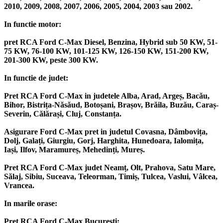
2010, 2009, 2008, 2007, 2006, 2005, 2004, 2003 sau 2002.
In functie motor:
pret RCA Ford C-Max Diesel, Benzina, Hybrid sub 50 KW, 51-
75 KW, 76-100 KW, 101-125 KW, 126-150 KW, 151-200 KW,
201-300 KW, peste 300 KW.
In functie de judet:
Pret RCA Ford C-Max in judetele Alba, Arad, Argeș, Bacău,
Bihor, Bistrița-Năsăud, Botoșani, Brașov, Brăila, Buzău, Caraș-
Severin, Călărași, Cluj, Constanța.
Asigurare Ford C-Max pret in judetul Covasna, Dâmbovița,
Dolj, Galați, Giurgiu, Gorj, Harghita, Hunedoara, Ialomița,
Iași, Ilfov, Maramureș, Mehedinți, Mureș.
Pret RCA Ford C-Max judet Neamț, Olt, Prahova, Satu Mare,
Sălaj, Sibiu, Suceava, Teleorman, Timiș, Tulcea, Vaslui, Vâlcea,
Vrancea.
In marile orase:
Pret RCA Ford C-Max București;