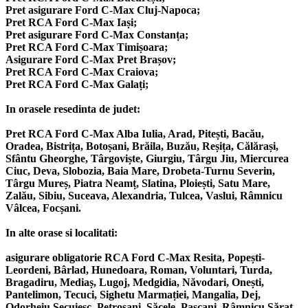
Pret asigurare Ford C-Max Cluj-Napoca;
Pret RCA Ford C-Max Iași;
Pret asigurare Ford C-Max Constanța;
Pret RCA Ford C-Max Timișoara;
Asigurare Ford C-Max Pret Brașov;
Pret RCA Ford C-Max Craiova;
Pret RCA Ford C-Max Galați;
In orasele resedinta de judet:
Pret RCA Ford C-Max Alba Iulia, Arad, Pitești, Bacău,
Oradea, Bistrița, Botoșani, Brăila, Buzău, Reșița, Călărași,
Sfântu Gheorghe, Târgoviște, Giurgiu, Târgu Jiu, Miercurea
Ciuc, Deva, Slobozia, Baia Mare, Drobeta-Turnu Severin,
Târgu Mureș, Piatra Neamț, Slatina, Ploiești, Satu Mare,
Zalău, Sibiu, Suceava, Alexandria, Tulcea, Vaslui, Râmnicu
Vâlcea, Focșani.
In alte orase si localitati:
asigurare obligatorie RCA Ford C-Max Resita, Popești-
Leordeni, Bârlad, Hunedoara, Roman, Voluntari, Turda,
Bragadiru, Mediaș, Lugoj, Medgidia, Năvodari, Onești,
Pantelimon, Tecuci, Sighetu Marmației, Mangalia, Dej,
Odorheiu Secuiesc, Petroșani, Săcele, Pașcani, Râmnicu Sărat,