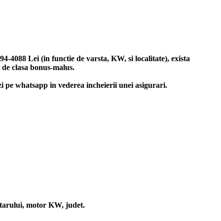
4088 Lei (in functie de varsta, KW, si localitate), exista
e de clasa bonus-malus.
zi pe whatsapp in vederea incheierii unei asigurari.
etarului, motor KW, judet.