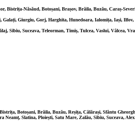
r, Bistrița-Năsăud, Botoșani, Brașov, Brăila, Buzău, Caraș-Severi
 Galați, Giurgiu, Gorj, Harghita, Hunedoara, Ialomița, Iași, Ilfo
aj, Sibiu, Suceava, Teleorman, Timiș, Tulcea, Vaslui, Vâlcea, Vr
istrița, Botoșani, Brăila, Buzău, Reșița, Călărași, Sfântu Gheorg
 Neamț, Slatina, Ploiești, Satu Mare, Zalău, Sibiu, Suceava, Alex