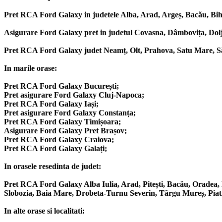
Pret RCA Ford Galaxy in judetele Alba, Arad, Argeș, Bacău, Biho
Asigurare Ford Galaxy pret in judetul Covasna, Dâmbovița, Dolj,
Pret RCA Ford Galaxy judet Neamț, Olt, Prahova, Satu Mare, Săl
In marile orase:
Pret RCA Ford Galaxy București;
Pret asigurare Ford Galaxy Cluj-Napoca;
Pret RCA Ford Galaxy Iași;
Pret asigurare Ford Galaxy Constanța;
Pret RCA Ford Galaxy Timișoara;
Asigurare Ford Galaxy Pret Brașov;
Pret RCA Ford Galaxy Craiova;
Pret RCA Ford Galaxy Galați;
In orasele resedinta de judet:
Pret RCA Ford Galaxy Alba Iulia, Arad, Pitești, Bacău, Oradea, B
Slobozia, Baia Mare, Drobeta-Turnu Severin, Târgu Mureș, Piatra
In alte orase si localitati: