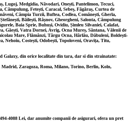
, Lugoj, Medgidia, Năvodari, Onești, Pantelimon, Tecuci,
a, Câmpulung, Fetești, Caracal, Sebeș, Făgăraș, Curtea de
ârnăveni, Câmpia Turzii, Buftea, Codlea, Comănești, Gherla,
 Ștefănești, Băilești, Râșnov, Gheorgheni, Salonta, Câmpulung
urele, Baia Sprie, Buhuși, Ovidiu, Șimleu Silvaniei, Calafat,
a, Găești, Vatra Dornei, Avrig, Ocna Mureș, Sântana, Vălenii de
nicolau Mare, Flămânzi, Târgu Ocna, Hârlău, Dăbuleni, Boldești-
a, Nehoiu, Costești, Odobești, Topoloveni, Oravița, Titu,
Galaxy, din orice localitate din tara, dar si din strainatate:
, Madrid, Zaragoza, Roma, Milano, Torino, Berlin, Koln,
1494-4088 Lei, dar anumite companii de asigurari, ofera un pret