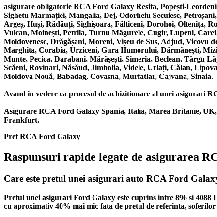
asigurare obligatorie RCA Ford Galaxy Resita, Popești-Leordeni
Sighetu Marmației, Mangalia, Dej, Odorheiu Secuiesc, Petroșani
Argeș, Huși, Rădăuți, Sighișoara, Fălticeni, Dorohoi, Oltenița, 
Vulcan, Moinești, Petrila, Turnu Măgurele, Cugir, Lupeni, Carei,
Moldovenesc, Drăgășani, Moreni, Vișeu de Sus, Adjud, Vicovu de S
Marghita, Corabia, Urziceni, Gura Humorului, Dărmănești, Mizil,
Munte, Pecica, Darabani, Mărășești, Simeria, Beclean, Târgu Lă
Scăeni, Rovinari, Năsăud, Jimbolia, Videle, Urlați, Călan, Lipova
Moldova Nouă, Babadag, Covasna, Murfatlar, Cajvana, Sinaia.
Avand in vedere ca procesul de achizitionare al unei asigurari RCA 
Asigurare RCA Ford Galaxy Spania, Italia, Marea Britanie, UK, 
Frankfurt.
Pret RCA Ford Galaxy
Raspunsuri rapide legate de asigurarea 
Care este pretul unei asigurari auto RCA Ford Galax
Pretul unei asigurari Ford Galaxy este cuprins intre 896 si 4088
cu aproximativ 40% mai mic fata de pretul de referinta, soferilor