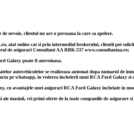
 de nevoie, clientul nu are o persoana la care sa apeleze.
 atat online cat si prin intermediul brokerului, clientii pot solici
rul de asigurari Consultant AA RBK-537 www.consultantaa.ro;
rd Galaxy poate fi anevoioasa.
datelor autovehiculelor se realizeaza automat dupa numarul de inma
ntacta pe whatsapp, in vederea incheierii unui RCA Ford Galaxy si de
y, cu avantajele unei asigurari RCA Ford Galaxy incheiate in mod 
 masinii, vei primi oferte de la toate companiile de asigurare si 