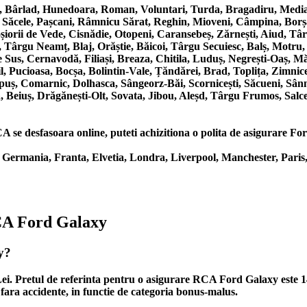
, Bârlad, Hunedoara, Roman, Voluntari, Turda, Bragadiru, Mediaș
, Săcele, Pașcani, Râmnicu Sărat, Reghin, Mioveni, Câmpina, Borș
Roșiorii de Vede, Cisnădie, Otopeni, Caransebeș, Zărnești, Aiud, T
 Târgu Neamț, Blaj, Orăștie, Băicoi, Târgu Secuiesc, Balș, Motru,
us, Cernavodă, Filiași, Breaza, Chitila, Luduș, Negrești-Oaș, Măg
 Pucioasa, Bocșa, Bolintin-Vale, Țăndărei, Brad, Toplița, Zimnice
puș, Comarnic, Dolhasca, Sângeorz-Băi, Scornicești, Săcueni, Sân
, Beiuș, Drăgănești-Olt, Sovata, Jibou, Aleșd, Târgu Frumos, Salce
se desfasoara online, puteti achizitiona o polita de asigurare Ford 
Germania, Franta, Elvetia, Londra, Liverpool, Manchester, Paris
RCA Ford Galaxy
y?
 Lei. Pretul de referinta pentru o asigurare RCA Ford Galaxy este 
 fara accidente, in functie de categoria bonus-malus.