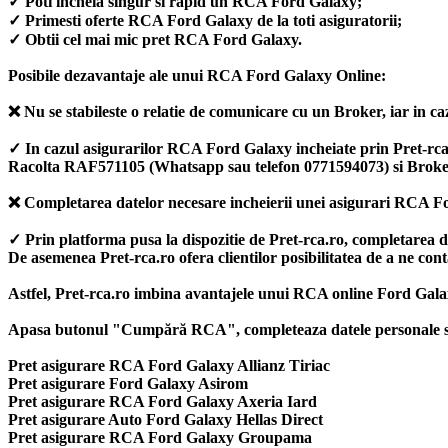
✓ Poti incheia singur si rapid un RCA Ford Galaxy;
✓ Primesti oferte RCA Ford Galaxy de la toti asiguratorii;
✓ Obtii cel mai mic pret RCA Ford Galaxy.
Posibile dezavantaje ale unui RCA Ford Galaxy Online:
❌ Nu se stabileste o relatie de comunicare cu un Broker, iar in caz
✓ In cazul asigurarilor RCA Ford Galaxy incheiate prin Pret-rca.ro,
Racolta RAF571105 (Whatsapp sau telefon 0771594073) si Broke
❌ Completarea datelor necesare incheierii unei asigurari RCA Fo
✓ Prin platforma pusa la dispozitie de Pret-rca.ro, completarea 
De asemenea Pret-rca.ro ofera clientilor posibilitatea de a ne co
Astfel, Pret-rca.ro imbina avantajele unui RCA online Ford Galax
Apasa butonul "Cumpără RCA", completeaza datele personale si ale
Pret asigurare RCA Ford Galaxy Allianz Tiriac
Pret asigurare Ford Galaxy Asirom
Pret asigurare RCA Ford Galaxy Axeria Iard
Pret asigurare Auto Ford Galaxy Hellas Direct
Pret asigurare RCA Ford Galaxy Groupama