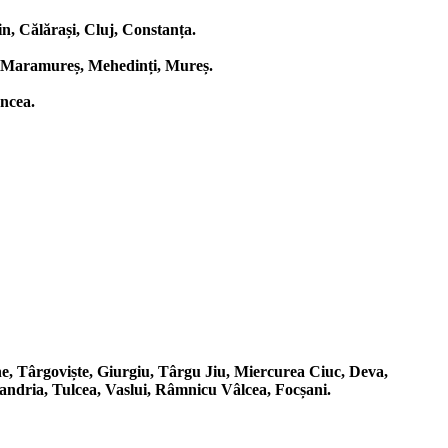
n, Călărași, Cluj, Constanța.
v, Maramureș, Mehedinți, Mureș.
ancea.
he, Târgoviște, Giurgiu, Târgu Jiu, Miercurea Ciuc, Deva,
andria, Tulcea, Vaslui, Râmnicu Vâlcea, Focșani.