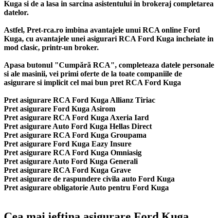
Kuga si de a lasa in sarcina asistentului in brokeraj completarea
datelor.
Astfel, Pret-rca.ro imbina avantajele unui RCA online Ford
Kuga, cu avantajele unei asigurari RCA Ford Kuga incheiate in
mod clasic, printr-un broker.
Apasa butonul "Cumpără RCA", completeaza datele personale
si ale masinii, vei primi oferte de la toate companiile de
asigurare si implicit cel mai bun
pret RCA Ford Kuga
Pret asigurare RCA Ford Kuga Allianz Tiriac
Pret asigurare Ford Kuga Asirom
Pret asigurare RCA Ford Kuga Axeria Iard
Pret asigurare Auto Ford Kuga Hellas Direct
Pret asigurare RCA Ford Kuga Groupama
Pret asigurare Ford Kuga Eazy Insure
Pret asigurare RCA Ford Kuga Omniasig
Pret asigurare Auto Ford Kuga Generali
Pret asigurare RCA Ford Kuga Grave
Pret asigurare de raspundere civila auto Ford Kuga
Pret asigurare obligatorie Auto pentru Ford Kuga
Cea mai ieftina asigurare Ford Kuga