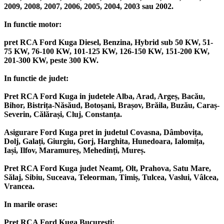
2009, 2008, 2007, 2006, 2005, 2004, 2003 sau 2002.
In functie motor:
pret RCA Ford Kuga Diesel, Benzina, Hybrid sub 50 KW, 51-
75 KW, 76-100 KW, 101-125 KW, 126-150 KW, 151-200 KW,
201-300 KW, peste 300 KW.
In functie de judet:
Pret RCA Ford Kuga in judetele Alba, Arad, Argeș, Bacău,
Bihor, Bistrița-Năsăud, Botoșani, Brașov, Brăila, Buzău, Caraș-
Severin, Călărași, Cluj, Constanța.
Asigurare Ford Kuga pret in judetul Covasna, Dâmbovița,
Dolj, Galați, Giurgiu, Gorj, Harghita, Hunedoara, Ialomița,
Iași, Ilfov, Maramureș, Mehedinți, Mureș.
Pret RCA Ford Kuga judet Neamț, Olt, Prahova, Satu Mare,
Sălaj, Sibiu, Suceava, Teleorman, Timiș, Tulcea, Vaslui, Vâlcea,
Vrancea.
In marile orase:
Pret RCA Ford Kuga București;