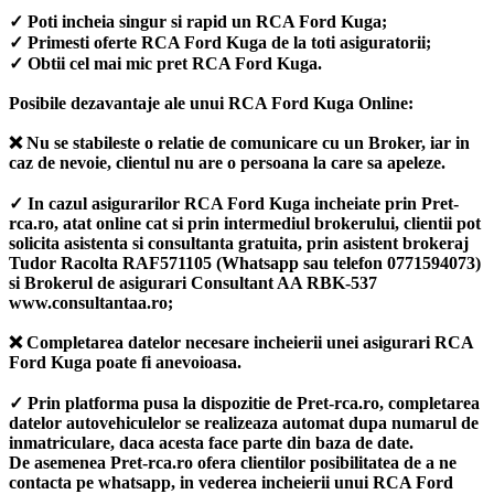
✓ Poti incheia singur si rapid un RCA Ford Kuga;
✓ Primesti oferte RCA Ford Kuga de la toti asiguratorii;
✓ Obtii cel mai mic pret RCA Ford Kuga.
Posibile dezavantaje ale unui RCA Ford Kuga Online:
❌ Nu se stabileste o relatie de comunicare cu un Broker, iar in
caz de nevoie, clientul nu are o persoana la care sa apeleze.
✓ In cazul asigurarilor RCA Ford Kuga incheiate prin Pret-
rca.ro, atat online cat si prin intermediul brokerului, clientii pot
solicita asistenta si consultanta gratuita, prin asistent brokeraj
Tudor Racolta RAF571105 (Whatsapp sau telefon 0771594073)
si Brokerul de asigurari Consultant AA RBK-537
www.consultantaa.ro;
❌ Completarea datelor necesare incheierii unei asigurari RCA
Ford Kuga poate fi anevoioasa.
✓ Prin platforma pusa la dispozitie de Pret-rca.ro, completarea
datelor autovehiculelor se realizeaza automat dupa numarul de
inmatriculare, daca acesta face parte din baza de date.
De asemenea Pret-rca.ro ofera clientilor posibilitatea de a ne
contacta pe whatsapp, in vederea incheierii unui RCA Ford