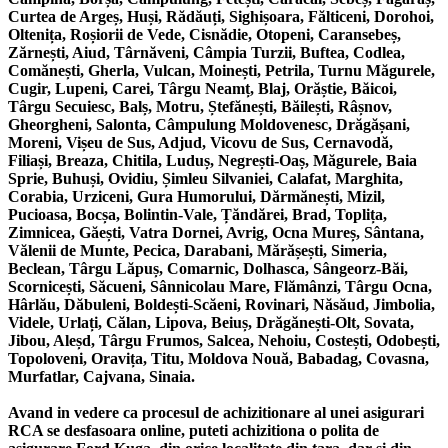
Curtea de Argeș, Huși, Rădăuți, Sighișoara, Fălticeni, Dorohoi,
Oltenița, Roșiorii de Vede, Cisnădie, Otopeni, Caransebeș,
Zărnești, Aiud, Târnăveni, Câmpia Turzii, Buftea, Codlea,
Comănești, Gherla, Vulcan, Moinești, Petrila, Turnu Măgurele,
Cugir, Lupeni, Carei, Târgu Neamț, Blaj, Orăștie, Băicoi,
Târgu Secuiesc, Balș, Motru, Ștefănești, Băilești, Râșnov,
Gheorgheni, Salonta, Câmpulung Moldovenesc, Drăgășani,
Moreni, Vișeu de Sus, Adjud, Vicovu de Sus, Cernavodă,
Filiași, Breaza, Chitila, Luduș, Negrești-Oaș, Măgurele, Baia
Sprie, Buhuși, Ovidiu, Șimleu Silvaniei, Calafat, Marghita,
Corabia, Urziceni, Gura Humorului, Dărmănești, Mizil,
Pucioasa, Bocșa, Bolintin-Vale, Țăndărei, Brad, Toplița,
Zimnicea, Găești, Vatra Dornei, Avrig, Ocna Mureș, Sântana,
Vălenii de Munte, Pecica, Darabani, Mărășești, Simeria,
Beclean, Târgu Lăpuș, Comarnic, Dolhasca, Sângeorz-Băi,
Scornicești, Săcueni, Sânnicolau Mare, Flămânzi, Târgu Ocna,
Hârlău, Dăbuleni, Boldești-Scăeni, Rovinari, Năsăud, Jimbolia,
Videle, Urlați, Călan, Lipova, Beiuș, Drăgănești-Olt, Sovata,
Jibou, Aleșd, Târgu Frumos, Salcea, Nehoiu, Costești, Odobești,
Topoloveni, Oravița, Titu, Moldova Nouă, Babadag, Covasna,
Murfatlar, Cajvana, Sinaia.
Avand in vedere ca procesul de achizitionare al unei asigurari
RCA se desfasoara online, puteti achizitiona o polita de