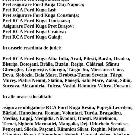
Pret asigurare Ford Kuga Cluj-Napoca;
Pret RCA Ford Kuga Iași;
Pret asigurare Ford Kuga Constanța;
Pret RCA Ford Kuga Timișoara;
Asigurare Ford Kuga Pret Brașov;
Pret RCA Ford Kuga Craiova;
Pret RCA Ford Kuga Galați;
In orasele resedinta de judet:
Pret RCA Ford Kuga Alba Iulia, Arad, Pitești, Bacău, Oradea,
Bistrița, Botoșani, Brăila, Buzău, Reșița, Călărași, Sfântu
Gheorghe, Târgoviște, Giurgiu, Târgu Jiu, Miercurea Ciuc,
Deva, Slobozia, Baia Mare, Drobeta-Turnu Severin, Târgu
Mureș, Piatra Neamț, Slatina, Ploiești, Satu Mare, Zalău, Sibiu,
Suceava, Alexandria, Tulcea, Vaslui, Râmnicu Vâlcea, Focșani.
In alte orase si localitati:
asigurare obligatorie RCA Ford Kuga Resita, Popești-Leordeni,
Bârlad, Hunedoara, Roman, Voluntari, Turda, Bragadiru,
Mediaș, Lugoj, Medgidia, Năvodari, Onești, Pantelimon,
Tecuci, Sighetu Marmației, Mangalia, Dej, Odorheiu Secuiesc,
Petroșani, Săcele, Pașcani, Râmnicu Sărat, Reghin, Mioveni,
Câmpina, Borșa, Câmpulung, Fetești, Caracal, Sebeș, Făgăraș,