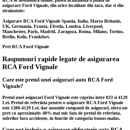
RCA se desfasoara online, puteti achizitiona o polita de
asigurare Ford Vignale, din orice localitate din tara, dar si din
strainatate:
Asigurare RCA Ford Vignale Spania, Italia, Marea Britanie,
UK, Germania, Franta, Elvetia, Londra, Liverpool,
Manchester, Paris, Madrid, Zaragoza, Roma, Milano, Torino,
Berlin, Koln, Frankfurt.
Pret RCA Ford Vignale
Raspunsuri rapide legate de asigurarea
RCA Ford Vignale
Care este pretul unei asigurari auto RCA Ford
Vignale?
Pretul unei asigurari Ford Vignale este cuprins intre 833 si 4129
Lei. Pretul de referinta pentru o asigurare RCA Ford Vignale
este 1389-4129 Lei, dar anumite companii de asigurari, ofera un
pret cu aproximativ 40% mai mic fata de pretul de referinta,
soferilor fara accidente, in functie de categoria bonus-malus.
Cum pot incheia o asigurare obligatorie auto RCA