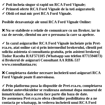
✓ Poti incheia singur si rapid un RCA Ford Vignale;
✓ Primesti oferte RCA Ford Vignale de la toti asiguratorii;
✓ Obtii cel mai mic pret RCA Ford Vignale.
Posibile dezavantaje ale unui RCA Ford Vignale Online:
❌ Nu se stabileste o relatie de comunicare cu un Broker, iar in
caz de nevoie, clientul nu are o persoana la care sa apeleze.
✓ In cazul asigurarilor RCA Ford Vignale incheiate prin Pret-
rca.ro, atat online cat si prin intermediul brokerului, clientii pot
solicita asistenta si consultanta gratuita, prin asistent brokeraj
Tudor Racolta RAF571105 (Whatsapp sau telefon 0771594073)
si Brokerul de asigurari Consultant AA RBK-537
www.consultantaa.ro;
❌ Completarea datelor necesare incheierii unei asigurari RCA
Ford Vignale poate fi anevoioasa.
✓ Prin platforma pusa la dispozitie de Pret-rca.ro, completarea
datelor autovehiculelor se realizeaza automat dupa numarul de
inmatriculare, daca acesta face parte din baza de date.
De asemenea Pret-rca.ro ofera clientilor posibilitatea de a ne
contacta pe whatsapp, in vederea incheierii unui RCA Ford