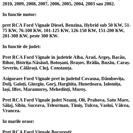
2010, 2009, 2008, 2007, 2006, 2005, 2004, 2003 sau 2002.
In functie motor:
pret RCA Ford Vignale Diesel, Benzina, Hybrid sub 50 KW, 51-
75 KW, 76-100 KW, 101-125 KW, 126-150 KW, 151-200 KW,
201-300 KW, peste 300 KW.
In functie de judet:
Pret RCA Ford Vignale in judetele Alba, Arad, Argeș, Bacău,
Bihor, Bistrița-Năsăud, Botoșani, Brașov, Brăila, Buzău, Caraș-
Severin, Călărași, Cluj, Constanța.
Asigurare Ford Vignale pret in judetul Covasna, Dâmbovița,
Dolj, Galați, Giurgiu, Gorj, Harghita, Hunedoara, Ialomița,
Iași, Ilfov, Maramureș, Mehedinți, Mureș.
Pret RCA Ford Vignale judet Neamț, Olt, Prahova, Satu Mare,
Sălaj, Sibiu, Suceava, Teleorman, Timiș, Tulcea, Vaslui, Vâlcea,
Vrancea.
In marile orase:
Pret RCA Ford Vignale București;