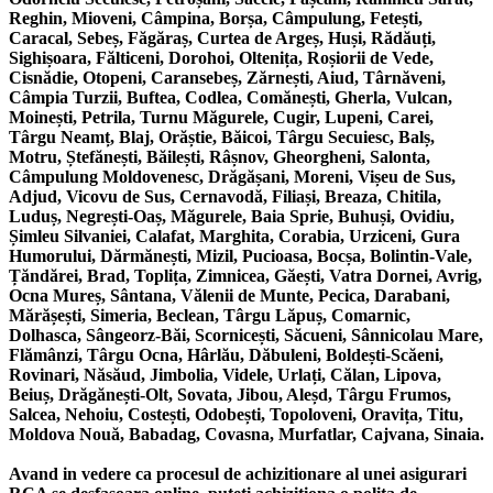
Reghin, Mioveni, Câmpina, Borșa, Câmpulung, Fetești,
Caracal, Sebeș, Făgăraș, Curtea de Argeș, Huși, Rădăuți,
Sighișoara, Fălticeni, Dorohoi, Oltenița, Roșiorii de Vede,
Cisnădie, Otopeni, Caransebeș, Zărnești, Aiud, Târnăveni,
Câmpia Turzii, Buftea, Codlea, Comănești, Gherla, Vulcan,
Moinești, Petrila, Turnu Măgurele, Cugir, Lupeni, Carei,
Târgu Neamț, Blaj, Orăștie, Băicoi, Târgu Secuiesc, Balș,
Motru, Ștefănești, Băilești, Râșnov, Gheorgheni, Salonta,
Câmpulung Moldovenesc, Drăgășani, Moreni, Vișeu de Sus,
Adjud, Vicovu de Sus, Cernavodă, Filiași, Breaza, Chitila,
Luduș, Negrești-Oaș, Măgurele, Baia Sprie, Buhuși, Ovidiu,
Șimleu Silvaniei, Calafat, Marghita, Corabia, Urziceni, Gura
Humorului, Dărmănești, Mizil, Pucioasa, Bocșa, Bolintin-Vale,
Țăndărei, Brad, Toplița, Zimnicea, Găești, Vatra Dornei, Avrig,
Ocna Mureș, Sântana, Vălenii de Munte, Pecica, Darabani,
Mărășești, Simeria, Beclean, Târgu Lăpuș, Comarnic,
Dolhasca, Sângeorz-Băi, Scornicești, Săcueni, Sânnicolau Mare,
Flămânzi, Târgu Ocna, Hârlău, Dăbuleni, Boldești-Scăeni,
Rovinari, Năsăud, Jimbolia, Videle, Urlați, Călan, Lipova,
Beiuș, Drăgănești-Olt, Sovata, Jibou, Aleșd, Târgu Frumos,
Salcea, Nehoiu, Costești, Odobești, Topoloveni, Oravița, Titu,
Moldova Nouă, Babadag, Covasna, Murfatlar, Cajvana, Sinaia.
Avand in vedere ca procesul de achizitionare al unei asigurari