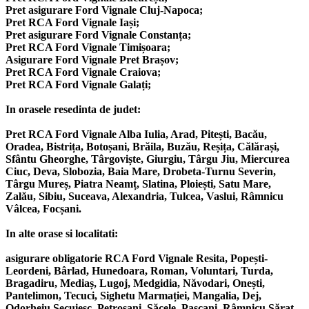
Pret asigurare Ford Vignale Cluj-Napoca;
Pret RCA Ford Vignale Iași;
Pret asigurare Ford Vignale Constanța;
Pret RCA Ford Vignale Timișoara;
Asigurare Ford Vignale Pret Brașov;
Pret RCA Ford Vignale Craiova;
Pret RCA Ford Vignale Galați;
In orasele resedinta de judet:
Pret RCA Ford Vignale Alba Iulia, Arad, Pitești, Bacău,
Oradea, Bistrița, Botoșani, Brăila, Buzău, Reșița, Călărași,
Sfântu Gheorghe, Târgoviște, Giurgiu, Târgu Jiu, Miercurea
Ciuc, Deva, Slobozia, Baia Mare, Drobeta-Turnu Severin,
Târgu Mureș, Piatra Neamț, Slatina, Ploiești, Satu Mare,
Zalău, Sibiu, Suceava, Alexandria, Tulcea, Vaslui, Râmnicu
Vâlcea, Focșani.
In alte orase si localitati:
asigurare obligatorie RCA Ford Vignale Resita, Popești-
Leordeni, Bârlad, Hunedoara, Roman, Voluntari, Turda,
Bragadiru, Mediaș, Lugoj, Medgidia, Năvodari, Onești,
Pantelimon, Tecuci, Sighetu Marmației, Mangalia, Dej,
Odorheiu Secuiesc, Petroșani, Săcele, Pașcani, Râmnicu Sărat,