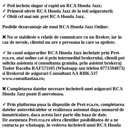
✓ Poti incheia singur si rapid un RCA Honda Jazz;
✓ Primesti oferte RCA Honda Jazz de la toti asiguratorii;
✓ Obtii cel mai mic pret RCA Honda Jazz.
Posibile dezavantaje ale unui RCA Honda Jazz Online:
❌ Nu se stabileste o relatie de comunicare cu un Broker, iar in
caz de nevoie, clientul nu are o persoana la care sa apeleze.
✓ In cazul asigurarilor RCA Honda Jazz incheiate prin Pret-
rca.ro, atat online cat si prin intermediul brokerului, clientii pot
solicita asistenta si consultanta gratuita, prin asistent brokeraj
Tudor Racolta RAF571105 (Whatsapp sau telefon 0771594073)
si Brokerul de asigurari Consultant AA RBK-537
www.consultantaa.ro;
❌ Completarea datelor necesare incheierii unei asigurari RCA
Honda Jazz poate fi anevoioasa.
✓ Prin platforma pusa la dispozitie de Pret-rca.ro, completarea
datelor autovehiculelor se realizeaza automat dupa numarul de
inmatriculare, daca acesta face parte din baza de date.
De asemenea Pret-rca.ro ofera clientilor posibilitatea de a ne
contacta pe whatsapp, in vederea incheierii unui RCA Honda