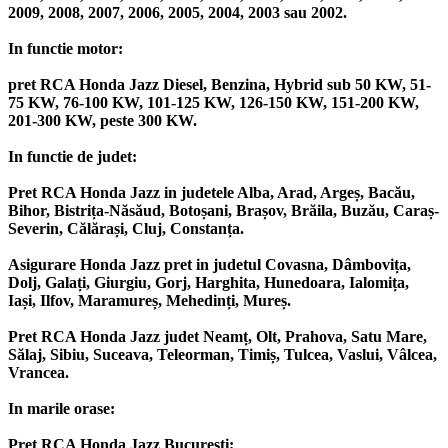
2009, 2008, 2007, 2006, 2005, 2004, 2003 sau 2002.
In functie motor:
pret RCA Honda Jazz Diesel, Benzina, Hybrid sub 50 KW, 51-
75 KW, 76-100 KW, 101-125 KW, 126-150 KW, 151-200 KW,
201-300 KW, peste 300 KW.
In functie de judet:
Pret RCA Honda Jazz in judetele Alba, Arad, Argeș, Bacău,
Bihor, Bistrița-Năsăud, Botoșani, Brașov, Brăila, Buzău, Caraș-
Severin, Călărași, Cluj, Constanța.
Asigurare Honda Jazz pret in judetul Covasna, Dâmbovița,
Dolj, Galați, Giurgiu, Gorj, Harghita, Hunedoara, Ialomița,
Iași, Ilfov, Maramureș, Mehedinți, Mureș.
Pret RCA Honda Jazz judet Neamț, Olt, Prahova, Satu Mare,
Sălaj, Sibiu, Suceava, Teleorman, Timiș, Tulcea, Vaslui, Vâlcea,
Vrancea.
In marile orase:
Pret RCA Honda Jazz București;