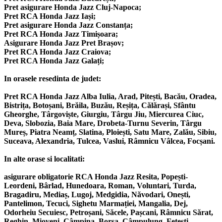
Pret asigurare Honda Jazz Cluj-Napoca;
Pret RCA Honda Jazz Iași;
Pret asigurare Honda Jazz Constanța;
Pret RCA Honda Jazz Timișoara;
Asigurare Honda Jazz Pret Brașov;
Pret RCA Honda Jazz Craiova;
Pret RCA Honda Jazz Galați;
In orasele resedinta de judet:
Pret RCA Honda Jazz Alba Iulia, Arad, Pitești, Bacău, Oradea,
Bistrița, Botoșani, Brăila, Buzău, Reșița, Călărași, Sfântu
Gheorghe, Târgoviște, Giurgiu, Târgu Jiu, Miercurea Ciuc,
Deva, Slobozia, Baia Mare, Drobeta-Turnu Severin, Târgu
Mureș, Piatra Neamț, Slatina, Ploiești, Satu Mare, Zalău, Sibiu,
Suceava, Alexandria, Tulcea, Vaslui, Râmnicu Vâlcea, Focșani.
In alte orase si localitati:
asigurare obligatorie RCA Honda Jazz Resita, Popești-
Leordeni, Bârlad, Hunedoara, Roman, Voluntari, Turda,
Bragadiru, Mediaș, Lugoj, Medgidia, Năvodari, Onești,
Pantelimon, Tecuci, Sighetu Marmației, Mangalia, Dej,
Odorheiu Secuiesc, Petroșani, Săcele, Pașcani, Râmnicu Sărat,
Reghin, Mioveni, Câmpina, Borșa, Câmpulung, Fetești,