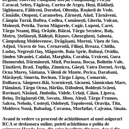
Caracal, Sebeș, Făgăraș, Curtea de Argeș, Huși, Rădăuți,
Sighișoara, Fălticeni, Dorohoi, Oltenița, Roșiorii de Vede,
Cisnădie, Otopeni, Caransebeș, Zărnești, Aiud, Târnăveni,
Câmpia Turzii, Buftea, Codlea, Comănești, Gherla, Vulcan,
Moinești, Petrila, Turnu Măgurele, Cugir, Lupeni, Carei,
Târgu Neamț, Blaj, Orăștie, Băicoi, Târgu Secuiesc, Balș,
Motru, Ștefănești, Băilești, Râșnov, Gheorgheni, Salonta,
Câmpulung Moldovenesc, Drăgășani, Moreni, Vișeu de Sus,
Adjud, Vicovu de Sus, Cernavodă, Filiași, Breaza, Chitila,
Luduș, Negrești-Oaș, Măgurele, Baia Sprie, Buhuși, Ovidiu,
Șimleu Silvaniei, Calafat, Marghita, Corabia, Urziceni, Gura
Humorului, Dărmănești, Mizil, Pucioasa, Bocșa, Bolintin-Vale,
Țăndărei, Brad, Toplița, Zimnicea, Găești, Vatra Dornei, Avrig,
Ocna Mureș, Sântana, Vălenii de Munte, Pecica, Darabani,
Mărășești, Simeria, Beclean, Târgu Lăpuș, Comarnic,
Dolhasca, Sângeorz-Băi, Scornicești, Săcueni, Sânnicolau Mare,
Flămânzi, Târgu Ocna, Hârlău, Dăbuleni, Boldești-Scăeni,
Rovinari, Năsăud, Jimbolia, Videle, Urlați, Călan, Lipova,
Beiuș, Drăgănești-Olt, Sovata, Jibou, Aleșd, Târgu Frumos,
Salcea, Nehoiu, Costești, Odobești, Topoloveni, Oravița, Titu,
Moldova Nouă, Babadag, Covasna, Murfatlar, Cajvana, Sinaia.
Avand in vedere ca procesul de achizitionare al unei asigurari
RCA se desfasoara online, puteti achizitiona o polita de