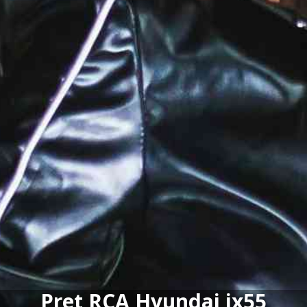
Pret RCA Hyundai ix55