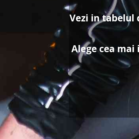
Vezi in tabelul 
Alege cea mai 