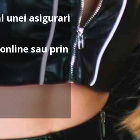
al unei asigurari
online sau prin