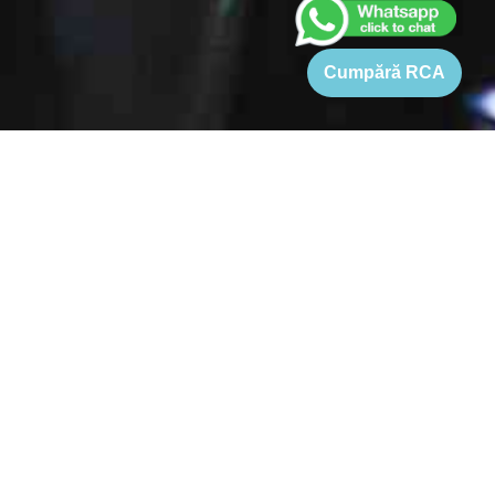
Cumpără RCA
Home
›
Pret RCA Hyundai SANTAFE
See FAQs
Quick Answers
Pret RCA Hyundai SANTAFE
Pretul pentru o asigurare RCA Hyundai SANTAFE variaza intre
896 si 5029 Lei. Desi pretul de referinta pentru RCA Hyundai
SANTAFE este 1494-5029 Lei (in functie de varsta, KW, si
localitate), exista companii de asigurari, care ofera un pret cu