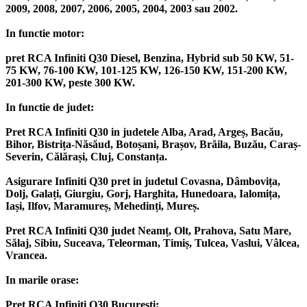
2009, 2008, 2007, 2006, 2005, 2004, 2003 sau 2002.
In functie motor:
pret RCA Infiniti Q30 Diesel, Benzina, Hybrid sub 50 KW, 51-
75 KW, 76-100 KW, 101-125 KW, 126-150 KW, 151-200 KW,
201-300 KW, peste 300 KW.
In functie de judet:
Pret RCA Infiniti Q30 in judetele Alba, Arad, Argeș, Bacău,
Bihor, Bistrița-Năsăud, Botoșani, Brașov, Brăila, Buzău, Caraș-
Severin, Călărași, Cluj, Constanța.
Asigurare Infiniti Q30 pret in judetul Covasna, Dâmbovița,
Dolj, Galați, Giurgiu, Gorj, Harghita, Hunedoara, Ialomița,
Iași, Ilfov, Maramureș, Mehedinți, Mureș.
Pret RCA Infiniti Q30 judet Neamț, Olt, Prahova, Satu Mare,
Sălaj, Sibiu, Suceava, Teleorman, Timiș, Tulcea, Vaslui, Vâlcea,
Vrancea.
In marile orase:
Pret RCA Infiniti Q30 București;