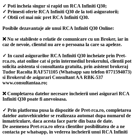
✓ Poti incheia singur si rapid un RCA Infiniti Q30;
✓ Primesti oferte RCA Infiniti Q30 de la toti asiguratorii;
✓ Obtii cel mai mic pret RCA Infiniti Q30.
Posibile dezavantaje ale unui RCA Infiniti Q30 Online:
❌ Nu se stabileste o relatie de comunicare cu un Broker, iar in
caz de nevoie, clientul nu are o persoana la care sa apeleze.
✓ In cazul asigurarilor RCA Infiniti Q30 incheiate prin Pret-
rca.ro, atat online cat si prin intermediul brokerului, clientii pot
solicita asistenta si consultanta gratuita, prin asistent brokeraj
Tudor Racolta RAF571105 (Whatsapp sau telefon 0771594073)
si Brokerul de asigurari Consultant AA RBK-537
www.consultantaa.ro;
❌ Completarea datelor necesare incheierii unei asigurari RCA
Infiniti Q30 poate fi anevoioasa.
✓ Prin platforma pusa la dispozitie de Pret-rca.ro, completarea
datelor autovehiculelor se realizeaza automat dupa numarul de
inmatriculare, daca acesta face parte din baza de date.
De asemenea Pret-rca.ro ofera clientilor posibilitatea de a ne
contacta pe whatsapp, in vederea incheierii unui RCA Infiniti