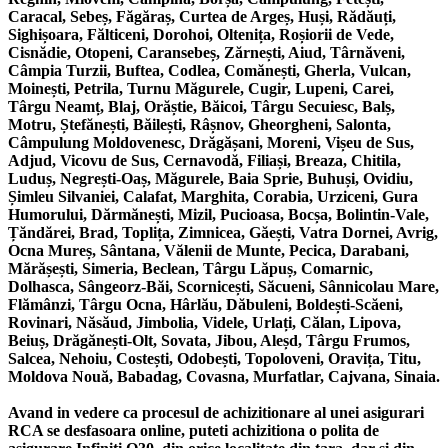
Caracal, Sebeș, Făgăraș, Curtea de Argeș, Huși, Rădăuți,
Sighișoara, Fălticeni, Dorohoi, Oltenița, Roșiorii de Vede,
Cisnădie, Otopeni, Caransebeș, Zărnești, Aiud, Târnăveni,
Câmpia Turzii, Buftea, Codlea, Comănești, Gherla, Vulcan,
Moinești, Petrila, Turnu Măgurele, Cugir, Lupeni, Carei,
Târgu Neamț, Blaj, Orăștie, Băicoi, Târgu Secuiesc, Balș,
Motru, Ștefănești, Băilești, Râșnov, Gheorgheni, Salonta,
Câmpulung Moldovenesc, Drăgășani, Moreni, Vișeu de Sus,
Adjud, Vicovu de Sus, Cernavodă, Filiași, Breaza, Chitila,
Luduș, Negrești-Oaș, Măgurele, Baia Sprie, Buhuși, Ovidiu,
Șimleu Silvaniei, Calafat, Marghita, Corabia, Urziceni, Gura
Humorului, Dărmănești, Mizil, Pucioasa, Bocșa, Bolintin-Vale,
Țăndărei, Brad, Toplița, Zimnicea, Găești, Vatra Dornei, Avrig,
Ocna Mureș, Sântana, Vălenii de Munte, Pecica, Darabani,
Mărășești, Simeria, Beclean, Târgu Lăpuș, Comarnic,
Dolhasca, Sângeorz-Băi, Scornicești, Săcueni, Sânnicolau Mare,
Flămânzi, Târgu Ocna, Hârlău, Dăbuleni, Boldești-Scăeni,
Rovinari, Năsăud, Jimbolia, Videle, Urlați, Călan, Lipova,
Beiuș, Drăgănești-Olt, Sovata, Jibou, Aleșd, Târgu Frumos,
Salcea, Nehoiu, Costești, Odobești, Topoloveni, Oravița, Titu,
Moldova Nouă, Babadag, Covasna, Murfatlar, Cajvana, Sinaia.
Avand in vedere ca procesul de achizitionare al unei asigurari
RCA se desfasoara online, puteti achizitiona o polita de