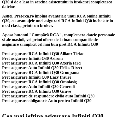
Q30 si de a lasa in sarcina asistentului in brokeraj completarea
datelor.
Astfel, Pret-rca.ro imbina avantajele unui RCA online Infiniti
Q30, cu avantajele unei asigurari RCA Infiniti Q30 incheiate in
mod clasic, printr-un broker.
Apasa butonul "Cumpără RCA", completeaza datele personale
si ale masinii, vei primi oferte de la toate companiile de
asigurare si implicit cel mai bun
pret RCA Infiniti Q30
Pret asigurare RCA Infiniti Q30 Allianz Tiriac
Pret asigurare Infiniti Q30 Asirom
Pret asigurare RCA Infiniti Q30 Axeria Iard
Pret asigurare Auto Infiniti Q30 Hellas Direct
Pret asigurare RCA Infiniti Q30 Groupama
Pret asigurare Infiniti Q30 Eazy Insure
Pret asigurare RCA Infiniti Q30 Omniasig
Pret asigurare Auto Infiniti Q30 Generali
Pret asigurare RCA Infiniti Q30 Grave
Pret asigurare de raspundere civila auto Infiniti Q30
Pret asigurare obligatorie Auto pentru Infiniti Q30
Cea mai ieftina asigurare Infiniti Q30