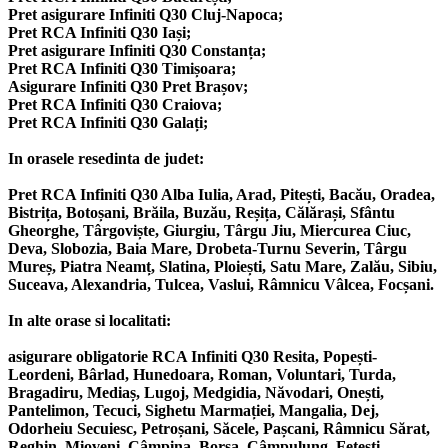
Pret asigurare Infiniti Q30 Cluj-Napoca;
Pret RCA Infiniti Q30 Iași;
Pret asigurare Infiniti Q30 Constanța;
Pret RCA Infiniti Q30 Timișoara;
Asigurare Infiniti Q30 Pret Brașov;
Pret RCA Infiniti Q30 Craiova;
Pret RCA Infiniti Q30 Galați;
In orasele resedinta de judet:
Pret RCA Infiniti Q30 Alba Iulia, Arad, Pitești, Bacău, Oradea,
Bistrița, Botoșani, Brăila, Buzău, Reșița, Călărași, Sfântu
Gheorghe, Târgoviște, Giurgiu, Târgu Jiu, Miercurea Ciuc,
Deva, Slobozia, Baia Mare, Drobeta-Turnu Severin, Târgu
Mureș, Piatra Neamț, Slatina, Ploiești, Satu Mare, Zalău, Sibiu,
Suceava, Alexandria, Tulcea, Vaslui, Râmnicu Vâlcea, Focșani.
In alte orase si localitati:
asigurare obligatorie RCA Infiniti Q30 Resita, Popești-
Leordeni, Bârlad, Hunedoara, Roman, Voluntari, Turda,
Bragadiru, Mediaș, Lugoj, Medgidia, Năvodari, Onești,
Pantelimon, Tecuci, Sighetu Marmației, Mangalia, Dej,
Odorheiu Secuiesc, Petroșani, Săcele, Pașcani, Râmnicu Sărat,
Reghin, Mioveni, Câmpina, Borșa, Câmpulung, Fetești,