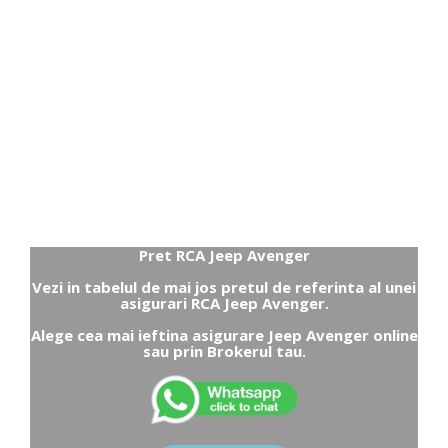
Pret RCA Jeep Avenger
Vezi in tabelul de mai jos pretul de referinta al unei
asigurari RCA Jeep Avenger.
Alege cea mai ieftina asigurare Jeep Avenger online
sau prin Brokerul tau.