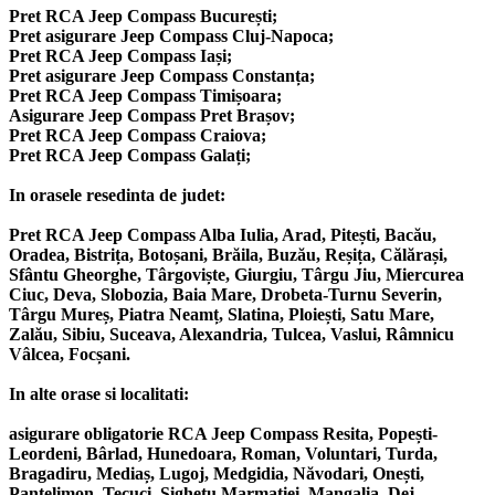
Pret RCA Jeep Compass București;
Pret asigurare Jeep Compass Cluj-Napoca;
Pret RCA Jeep Compass Iași;
Pret asigurare Jeep Compass Constanța;
Pret RCA Jeep Compass Timișoara;
Asigurare Jeep Compass Pret Brașov;
Pret RCA Jeep Compass Craiova;
Pret RCA Jeep Compass Galați;
In orasele resedinta de judet:
Pret RCA Jeep Compass Alba Iulia, Arad, Pitești, Bacău,
Oradea, Bistrița, Botoșani, Brăila, Buzău, Reșița, Călărași,
Sfântu Gheorghe, Târgoviște, Giurgiu, Târgu Jiu, Miercurea
Ciuc, Deva, Slobozia, Baia Mare, Drobeta-Turnu Severin,
Târgu Mureș, Piatra Neamț, Slatina, Ploiești, Satu Mare,
Zalău, Sibiu, Suceava, Alexandria, Tulcea, Vaslui, Râmnicu
Vâlcea, Focșani.
In alte orase si localitati:
asigurare obligatorie RCA Jeep Compass Resita, Popești-
Leordeni, Bârlad, Hunedoara, Roman, Voluntari, Turda,
Bragadiru, Mediaș, Lugoj, Medgidia, Năvodari, Onești,
Pantelimon, Tecuci, Sighetu Marmației, Mangalia, Dej,