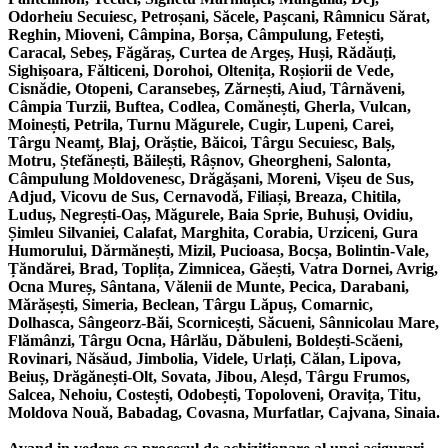
Odorheiu Secuiesc, Petroșani, Săcele, Pașcani, Râmnicu Sărat,
Reghin, Mioveni, Câmpina, Borșa, Câmpulung, Fetești,
Caracal, Sebeș, Făgăraș, Curtea de Argeș, Huși, Rădăuți,
Sighișoara, Fălticeni, Dorohoi, Oltenița, Roșiorii de Vede,
Cisnădie, Otopeni, Caransebeș, Zărnești, Aiud, Târnăveni,
Câmpia Turzii, Buftea, Codlea, Comănești, Gherla, Vulcan,
Moinești, Petrila, Turnu Măgurele, Cugir, Lupeni, Carei,
Târgu Neamț, Blaj, Orăștie, Băicoi, Târgu Secuiesc, Balș,
Motru, Ștefănești, Băilești, Râșnov, Gheorgheni, Salonta,
Câmpulung Moldovenesc, Drăgășani, Moreni, Vișeu de Sus,
Adjud, Vicovu de Sus, Cernavodă, Filiași, Breaza, Chitila,
Luduș, Negrești-Oaș, Măgurele, Baia Sprie, Buhuși, Ovidiu,
Șimleu Silvaniei, Calafat, Marghita, Corabia, Urziceni, Gura
Humorului, Dărmănești, Mizil, Pucioasa, Bocșa, Bolintin-Vale,
Țăndărei, Brad, Toplița, Zimnicea, Găești, Vatra Dornei, Avrig,
Ocna Mureș, Sântana, Vălenii de Munte, Pecica, Darabani,
Mărășești, Simeria, Beclean, Târgu Lăpuș, Comarnic,
Dolhasca, Sângeorz-Băi, Scornicești, Săcueni, Sânnicolau Mare,
Flămânzi, Târgu Ocna, Hârlău, Dăbuleni, Boldești-Scăeni,
Rovinari, Năsăud, Jimbolia, Videle, Urlați, Călan, Lipova,
Beiuș, Drăgănești-Olt, Sovata, Jibou, Aleșd, Târgu Frumos,
Salcea, Nehoiu, Costești, Odobești, Topoloveni, Oravița, Titu,
Moldova Nouă, Babadag, Covasna, Murfatlar, Cajvana, Sinaia.