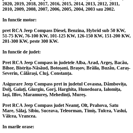
2020, 2019, 2018, 2017, 2016, 2015, 2014, 2013, 2012, 2011,
2010, 2009, 2008, 2007, 2006, 2005, 2004, 2003 sau 2002.
In functie motor:
pret RCA Jeep Compass Diesel, Benzina, Hybrid sub 50 KW,
51-75 KW, 76-100 KW, 101-125 KW, 126-150 KW, 151-200 KW,
201-300 KW, peste 300 KW.
In functie de judet:
Pret RCA Jeep Compass in judetele Alba, Arad, Argeș, Bacău,
Bihor, Bistrița-Năsăud, Botoșani, Brașov, Brăila, Buzău, Caraș-
Severin, Călărași, Cluj, Constanța.
Asigurare Jeep Compass pret in judetul Covasna, Dâmbovița,
Dolj, Galați, Giurgiu, Gorj, Harghita, Hunedoara, Ialomița,
Iași, Ilfov, Maramureș, Mehedinți, Mureș.
Pret RCA Jeep Compass judet Neamț, Olt, Prahova, Satu
Mare, Sălaj, Sibiu, Suceava, Teleorman, Timiș, Tulcea, Vaslui,
Vâlcea, Vrancea.
In marile orase: