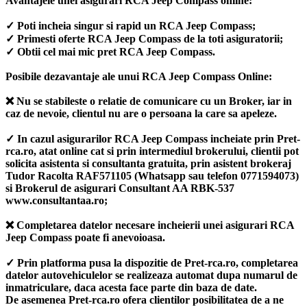
Avantajele unei asigurari RCA Jeep Compass online:
✓ Poti incheia singur si rapid un RCA Jeep Compass;
✓ Primesti oferte RCA Jeep Compass de la toti asiguratorii;
✓ Obtii cel mai mic pret RCA Jeep Compass.
Posibile dezavantaje ale unui RCA Jeep Compass Online:
❌ Nu se stabileste o relatie de comunicare cu un Broker, iar in
caz de nevoie, clientul nu are o persoana la care sa apeleze.
✓ In cazul asigurarilor RCA Jeep Compass incheiate prin Pret-
rca.ro, atat online cat si prin intermediul brokerului, clientii pot
solicita asistenta si consultanta gratuita, prin asistent brokeraj
Tudor Racolta RAF571105 (Whatsapp sau telefon 0771594073)
si Brokerul de asigurari Consultant AA RBK-537
www.consultantaa.ro;
❌ Completarea datelor necesare incheierii unei asigurari RCA
Jeep Compass poate fi anevoioasa.
✓ Prin platforma pusa la dispozitie de Pret-rca.ro, completarea
datelor autovehiculelor se realizeaza automat dupa numarul de
inmatriculare, daca acesta face parte din baza de date.
De asemenea Pret-rca.ro ofera clientilor posibilitatea de a ne