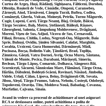
Curtea de Argeș, Huși, Rădăuți, Sighișoara, Fălticeni, Dorohoi,
Oltenița, Roșiorii de Vede, Cisnădie, Otopeni, Caransebeș,
Zărnești, Aiud, Târnăveni, Câmpia Turzii, Buftea, Codlea,
Comănești, Gherla, Vulcan, Moinești, Petrila, Turnu Măgurele,
Cugir, Lupeni, Carei, Târgu Neamț, Blaj, Orăștie, Băicoi,
Târgu Secuiesc, Balș, Motru, Ștefănești, Băilești, Râșnov,
Gheorgheni, Salonta, Câmpulung Moldovenesc, Drăgășani,
Moreni, Vișeu de Sus, Adjud, Vicovu de Sus, Cernavodă,
Filiași, Breaza, Chitila, Luduș, Negrești-Oaș, Măgurele, Baia
Sprie, Buhuși, Ovidiu, Șimleu Silvaniei, Calafat, Marghita,
Corabia, Urziceni, Gura Humorului, Dărmănești, Mizil,
Pucioasa, Bocșa, Bolintin-Vale, Țăndărei, Brad, Toplița,
Zimnicea, Găești, Vatra Dornei, Avrig, Ocna Mureș, Sântana,
Vălenii de Munte, Pecica, Darabani, Mărășești, Simeria,
Beclean, Târgu Lăpuș, Comarnic, Dolhasca, Sângeorz-Băi,
Scornicești, Săcueni, Sânnicolau Mare, Flămânzi, Târgu Ocna,
Hârlău, Dăbuleni, Boldești-Scăeni, Rovinari, Năsăud, Jimbolia,
Videle, Urlați, Călan, Lipova, Beiuș, Drăgănești-Olt, Sovata,
Jibou, Aleșd, Târgu Frumos, Salcea, Nehoiu, Costești, Odobești,
Topoloveni, Oravița, Titu, Moldova Nouă, Babadag, Covasna,
Murfatlar, Cajvana, Sinaia.
Avand in vedere ca procesul de achizitionare al unei asigurari
RCA se desfasoara online, puteti achizitiona o polita de