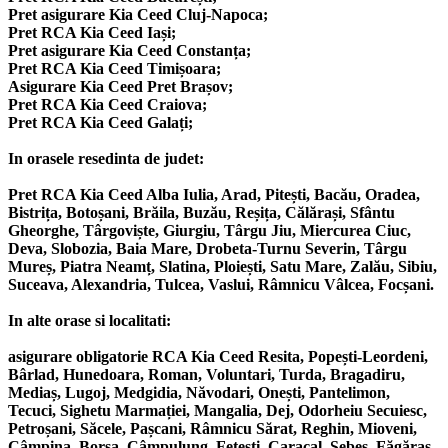
Pret asigurare Kia Ceed Cluj-Napoca;
Pret RCA Kia Ceed Iași;
Pret asigurare Kia Ceed Constanța;
Pret RCA Kia Ceed Timișoara;
Asigurare Kia Ceed Pret Brașov;
Pret RCA Kia Ceed Craiova;
Pret RCA Kia Ceed Galați;
In orasele resedinta de judet:
Pret RCA Kia Ceed Alba Iulia, Arad, Pitești, Bacău, Oradea,
Bistrița, Botoșani, Brăila, Buzău, Reșița, Călărași, Sfântu
Gheorghe, Târgoviște, Giurgiu, Târgu Jiu, Miercurea Ciuc,
Deva, Slobozia, Baia Mare, Drobeta-Turnu Severin, Târgu
Mureș, Piatra Neamț, Slatina, Ploiești, Satu Mare, Zalău, Sibiu,
Suceava, Alexandria, Tulcea, Vaslui, Râmnicu Vâlcea, Focșani.
In alte orase si localitati:
asigurare obligatorie RCA Kia Ceed Resita, Popești-Leordeni,
Bârlad, Hunedoara, Roman, Voluntari, Turda, Bragadiru,
Mediaș, Lugoj, Medgidia, Năvodari, Onești, Pantelimon,
Tecuci, Sighetu Marmației, Mangalia, Dej, Odorheiu Secuiesc,
Petroșani, Săcele, Pașcani, Râmnicu Sărat, Reghin, Mioveni,
Câmpina, Borșa, Câmpulung, Fetești, Caracal, Sebeș, Făgăraș,