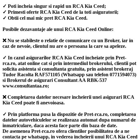
✓ Poti incheia singur si rapid un RCA Kia Ceed;
✓ Primesti oferte RCA Kia Ceed de la toti asiguratorii;
✓ Obtii cel mai mic pret RCA Kia Ceed.
Posibile dezavantaje ale unui RCA Kia Ceed Online:
❌ Nu se stabileste o relatie de comunicare cu un Broker, iar in
caz de nevoie, clientul nu are o persoana la care sa apeleze.
✓ In cazul asigurarilor RCA Kia Ceed incheiate prin Pret-
rca.ro, atat online cat si prin intermediul brokerului, clientii pot
solicita asistenta si consultanta gratuita, prin asistent brokeraj
Tudor Racolta RAF571105 (Whatsapp sau telefon 0771594073)
si Brokerul de asigurari Consultant AA RBK-537
www.consultantaa.ro;
❌ Completarea datelor necesare incheierii unei asigurari RCA
Kia Ceed poate fi anevoioasa.
✓ Prin platforma pusa la dispozitie de Pret-rca.ro, completarea
datelor autovehiculelor se realizeaza automat dupa numarul de
inmatriculare, daca acesta face parte din baza de date.
De asemenea Pret-rca.ro ofera clientilor posibilitatea de a ne
contacta pe whatsapp, in vederea incheierii unui RCA Kia Ceed