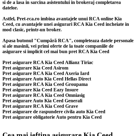
si de a lasa in sarcina asistentului in brokeraj completarea
datelor.
Astfel, Pret-rca.ro imbina avantajele unui RCA online Kia
Ceed, cu avantajele unei asigurari RCA Kia Ceed incheiate in
mod clasic, printr-un broker.
Apasa butonul "Cumpără RCA", completeaza datele personale
si ale masinii, vei primi oferte de la toate companiile de
asigurare si implicit cel mai bun
pret RCA Kia Ceed
Pret asigurare RCA Kia Ceed Allianz Tiriac
Pret asigurare Kia Ceed Asirom
Pret asigurare RCA Kia Ceed Axeria Iard
Pret asigurare Auto Kia Ceed Hellas Direct
Pret asigurare RCA Kia Ceed Groupama
Pret asigurare Kia Ceed Eazy Insure
Pret asigurare RCA Kia Ceed Omniasig
Pret asigurare Auto Kia Ceed Generali
Pret asigurare RCA Kia Ceed Grave
Pret asigurare de raspundere civila auto Kia Ceed
Pret asigurare obligatorie Auto pentru Kia Ceed
Cea mai ieftina asigurare Kia Ceed