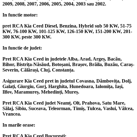
2009, 2008, 2007, 2006, 2005, 2004, 2003 sau 2002.
In functie motor:
pret RCA Kia Ceed Diesel, Benzina, Hybrid sub 50 KW, 51-75
KW, 76-100 KW, 101-125 KW, 126-150 KW, 151-200 KW, 201-
300 KW, peste 300 KW.
In functie de judet:
Pret RCA Kia Ceed in judetele Alba, Arad, Argeș, Bacău,
Bihor, Bistrița-Năsăud, Botoșani, Brașov, Brăila, Buzău, Caraș-
Severin, Călărași, Cluj, Constanța.
Asigurare Kia Ceed pret in judetul Covasna, Dâmbovița, Dolj,
Galați, Giurgiu, Gorj, Harghita, Hunedoara, Ialomița, Iași,
Ilfov, Maramureș, Mehedinți, Mureș.
Pret RCA Kia Ceed judet Neamț, Olt, Prahova, Satu Mare,
Sălaj, Sibiu, Suceava, Teleorman, Timiș, Tulcea, Vaslui, Vâlcea,
Vrancea.
In marile orase:
Pret RCA Kia Ceed București;