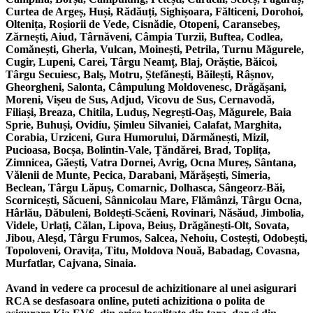
Curtea de Argeș, Huși, Rădăuți, Sighișoara, Fălticeni, Dorohoi,
Oltenița, Roșiorii de Vede, Cisnădie, Otopeni, Caransebeș,
Zărnești, Aiud, Târnăveni, Câmpia Turzii, Buftea, Codlea,
Comănești, Gherla, Vulcan, Moinești, Petrila, Turnu Măgurele,
Cugir, Lupeni, Carei, Târgu Neamț, Blaj, Orăștie, Băicoi,
Târgu Secuiesc, Balș, Motru, Ștefănești, Băilești, Râșnov,
Gheorgheni, Salonta, Câmpulung Moldovenesc, Drăgășani,
Moreni, Vișeu de Sus, Adjud, Vicovu de Sus, Cernavodă,
Filiași, Breaza, Chitila, Luduș, Negrești-Oaș, Măgurele, Baia
Sprie, Buhuși, Ovidiu, Șimleu Silvaniei, Calafat, Marghita,
Corabia, Urziceni, Gura Humorului, Dărmănești, Mizil,
Pucioasa, Bocșa, Bolintin-Vale, Țăndărei, Brad, Toplița,
Zimnicea, Găești, Vatra Dornei, Avrig, Ocna Mureș, Sântana,
Vălenii de Munte, Pecica, Darabani, Mărășești, Simeria,
Beclean, Târgu Lăpuș, Comarnic, Dolhasca, Sângeorz-Băi,
Scornicești, Săcueni, Sânnicolau Mare, Flămânzi, Târgu Ocna,
Hârlău, Dăbuleni, Boldești-Scăeni, Rovinari, Năsăud, Jimbolia,
Videle, Urlați, Călan, Lipova, Beiuș, Drăgănești-Olt, Sovata,
Jibou, Aleșd, Târgu Frumos, Salcea, Nehoiu, Costești, Odobești,
Topoloveni, Oravița, Titu, Moldova Nouă, Babadag, Covasna,
Murfatlar, Cajvana, Sinaia.
Avand in vedere ca procesul de achizitionare al unei asigurari
RCA se desfasoara online, puteti achizitiona o polita de