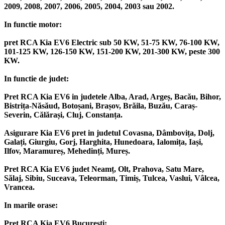
2009, 2008, 2007, 2006, 2005, 2004, 2003 sau 2002.
In functie motor:
pret RCA Kia EV6 Electric sub 50 KW, 51-75 KW, 76-100 KW,
101-125 KW, 126-150 KW, 151-200 KW, 201-300 KW, peste 300
KW.
In functie de judet:
Pret RCA Kia EV6 in judetele Alba, Arad, Argeș, Bacău, Bihor,
Bistrița-Năsăud, Botoșani, Brașov, Brăila, Buzău, Caraș-
Severin, Călărași, Cluj, Constanța.
Asigurare Kia EV6 pret in judetul Covasna, Dâmbovița, Dolj,
Galați, Giurgiu, Gorj, Harghita, Hunedoara, Ialomița, Iași,
Ilfov, Maramureș, Mehedinți, Mureș.
Pret RCA Kia EV6 judet Neamț, Olt, Prahova, Satu Mare,
Sălaj, Sibiu, Suceava, Teleorman, Timiș, Tulcea, Vaslui, Vâlcea,
Vrancea.
In marile orase:
Pret RCA Kia EV6 București;