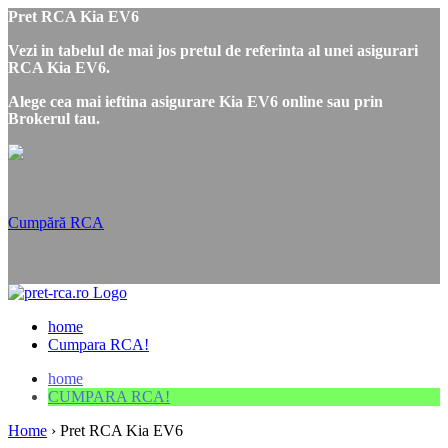
Pret RCA Kia EV6
Vezi in tabelul de mai jos pretul de referinta al unei asigurari
RCA Kia EV6.
Alege cea mai ieftina asigurare Kia EV6 online sau prin
Brokerul tau.
Cumpără RCA
home
Cumpara RCA!
home
CUMPARA RCA!
Home
›
Pret RCA Kia EV6