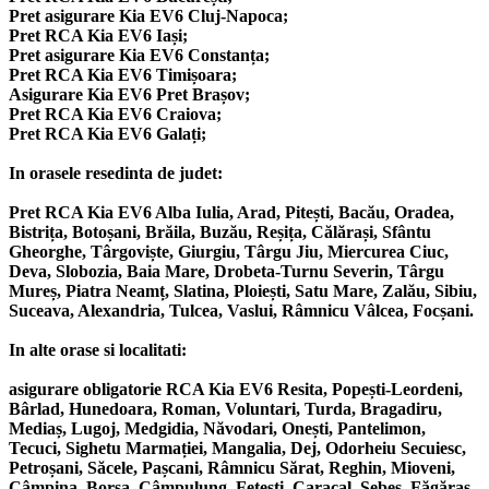
Pret asigurare Kia EV6 Cluj-Napoca;
Pret RCA Kia EV6 Iași;
Pret asigurare Kia EV6 Constanța;
Pret RCA Kia EV6 Timișoara;
Asigurare Kia EV6 Pret Brașov;
Pret RCA Kia EV6 Craiova;
Pret RCA Kia EV6 Galați;
In orasele resedinta de judet:
Pret RCA Kia EV6 Alba Iulia, Arad, Pitești, Bacău, Oradea,
Bistrița, Botoșani, Brăila, Buzău, Reșița, Călărași, Sfântu
Gheorghe, Târgoviște, Giurgiu, Târgu Jiu, Miercurea Ciuc,
Deva, Slobozia, Baia Mare, Drobeta-Turnu Severin, Târgu
Mureș, Piatra Neamț, Slatina, Ploiești, Satu Mare, Zalău, Sibiu,
Suceava, Alexandria, Tulcea, Vaslui, Râmnicu Vâlcea, Focșani.
In alte orase si localitati:
asigurare obligatorie RCA Kia EV6 Resita, Popești-Leordeni,
Bârlad, Hunedoara, Roman, Voluntari, Turda, Bragadiru,
Mediaș, Lugoj, Medgidia, Năvodari, Onești, Pantelimon,
Tecuci, Sighetu Marmației, Mangalia, Dej, Odorheiu Secuiesc,
Petroșani, Săcele, Pașcani, Râmnicu Sărat, Reghin, Mioveni,
Câmpina, Borșa, Câmpulung, Fetești, Caracal, Sebeș, Făgăraș,