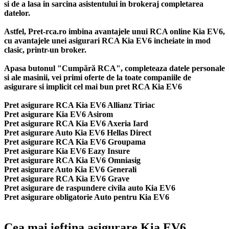
si de a lasa in sarcina asistentului in brokeraj completarea
datelor.
Astfel, Pret-rca.ro imbina avantajele unui RCA online Kia EV6,
cu avantajele unei asigurari RCA Kia EV6 incheiate in mod
clasic, printr-un broker.
Apasa butonul "Cumpără RCA", completeaza datele personale
si ale masinii, vei primi oferte de la toate companiile de
asigurare si implicit cel mai bun
pret RCA Kia EV6
Pret asigurare RCA Kia EV6 Allianz Tiriac
Pret asigurare Kia EV6 Asirom
Pret asigurare RCA Kia EV6 Axeria Iard
Pret asigurare Auto Kia EV6 Hellas Direct
Pret asigurare RCA Kia EV6 Groupama
Pret asigurare Kia EV6 Eazy Insure
Pret asigurare RCA Kia EV6 Omniasig
Pret asigurare Auto Kia EV6 Generali
Pret asigurare RCA Kia EV6 Grave
Pret asigurare de raspundere civila auto Kia EV6
Pret asigurare obligatorie Auto pentru Kia EV6
Cea mai ieftina asigurare Kia EV6