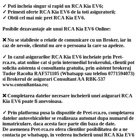
✓ Poti incheia singur si rapid un RCA Kia EV6;
✓ Primesti oferte RCA Kia EV6 de la toti asiguratorii;
✓ Obtii cel mai mic pret RCA Kia EV6.
Posibile dezavantaje ale unui RCA Kia EV6 Online:
❌ Nu se stabileste o relatie de comunicare cu un Broker, iar in
caz de nevoie, clientul nu are o persoana la care sa apeleze.
✓ In cazul asigurarilor RCA Kia EV6 incheiate prin Pret-
rca.ro, atat online cat si prin intermediul brokerului, clientii pot
solicita asistenta si consultanta gratuita, prin asistent brokeraj
Tudor Racolta RAF571105 (Whatsapp sau telefon 0771594073)
si Brokerul de asigurari Consultant AA RBK-537
www.consultantaa.ro;
❌ Completarea datelor necesare incheierii unei asigurari RCA
Kia EV6 poate fi anevoioasa.
✓ Prin platforma pusa la dispozitie de Pret-rca.ro, completarea
datelor autovehiculelor se realizeaza automat dupa numarul de
inmatriculare, daca acesta face parte din baza de date.
De asemenea Pret-rca.ro ofera clientilor posibilitatea de a ne
contacta pe whatsapp, in vederea incheierii unui RCA Kia EV6