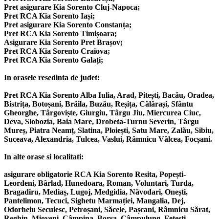
Pret asigurare Kia Sorento Cluj-Napoca;
Pret RCA Kia Sorento Iași;
Pret asigurare Kia Sorento Constanța;
Pret RCA Kia Sorento Timișoara;
Asigurare Kia Sorento Pret Brașov;
Pret RCA Kia Sorento Craiova;
Pret RCA Kia Sorento Galați;
In orasele resedinta de judet:
Pret RCA Kia Sorento Alba Iulia, Arad, Pitești, Bacău, Oradea,
Bistrița, Botoșani, Brăila, Buzău, Reșița, Călărași, Sfântu
Gheorghe, Târgoviște, Giurgiu, Târgu Jiu, Miercurea Ciuc,
Deva, Slobozia, Baia Mare, Drobeta-Turnu Severin, Târgu
Mureș, Piatra Neamț, Slatina, Ploiești, Satu Mare, Zalău, Sibiu,
Suceava, Alexandria, Tulcea, Vaslui, Râmnicu Vâlcea, Focșani.
In alte orase si localitati:
asigurare obligatorie RCA Kia Sorento Resita, Popești-
Leordeni, Bârlad, Hunedoara, Roman, Voluntari, Turda,
Bragadiru, Mediaș, Lugoj, Medgidia, Năvodari, Onești,
Pantelimon, Tecuci, Sighetu Marmației, Mangalia, Dej,
Odorheiu Secuiesc, Petroșani, Săcele, Pașcani, Râmnicu Sărat,
Reghin, Mioveni, Câmpina, Borșa, Câmpulung, Fetești,