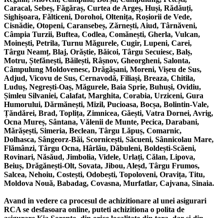
Caracal, Sebeș, Făgăraș, Curtea de Argeș, Huși, Rădăuți,
Sighișoara, Fălticeni, Dorohoi, Oltenița, Roșiorii de Vede,
Cisnădie, Otopeni, Caransebeș, Zărnești, Aiud, Târnăveni,
Câmpia Turzii, Buftea, Codlea, Comănești, Gherla, Vulcan,
Moinești, Petrila, Turnu Măgurele, Cugir, Lupeni, Carei,
Târgu Neamț, Blaj, Orăștie, Băicoi, Târgu Secuiesc, Balș,
Motru, Ștefănești, Băilești, Râșnov, Gheorgheni, Salonta,
Câmpulung Moldovenesc, Drăgășani, Moreni, Vișeu de Sus,
Adjud, Vicovu de Sus, Cernavodă, Filiași, Breaza, Chitila,
Luduș, Negrești-Oaș, Măgurele, Baia Sprie, Buhuși, Ovidiu,
Șimleu Silvaniei, Calafat, Marghita, Corabia, Urziceni, Gura
Humorului, Dărmănești, Mizil, Pucioasa, Bocșa, Bolintin-Vale,
Țăndărei, Brad, Toplița, Zimnicea, Găești, Vatra Dornei, Avrig,
Ocna Mureș, Sântana, Vălenii de Munte, Pecica, Darabani,
Mărășești, Simeria, Beclean, Târgu Lăpuș, Comarnic,
Dolhasca, Sângeorz-Băi, Scornicești, Săcueni, Sânnicolau Mare,
Flămânzi, Târgu Ocna, Hârlău, Dăbuleni, Boldești-Scăeni,
Rovinari, Năsăud, Jimbolia, Videle, Urlați, Călan, Lipova,
Beiuș, Drăgănești-Olt, Sovata, Jibou, Aleșd, Târgu Frumos,
Salcea, Nehoiu, Costești, Odobești, Topoloveni, Oravița, Titu,
Moldova Nouă, Babadag, Covasna, Murfatlar, Cajvana, Sinaia.
Avand in vedere ca procesul de achizitionare al unei asigurari
RCA se desfasoara online, puteti achizitiona o polita de