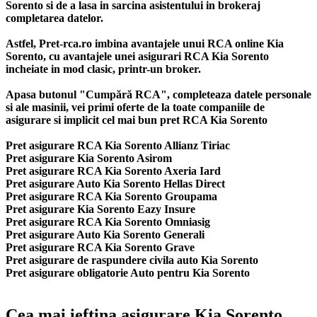
Sorento si de a lasa in sarcina asistentului in brokeraj
completarea datelor.
Astfel, Pret-rca.ro imbina avantajele unui RCA online Kia
Sorento, cu avantajele unei asigurari RCA Kia Sorento
incheiate in mod clasic, printr-un broker.
Apasa butonul "Cumpără RCA", completeaza datele personale
si ale masinii, vei primi oferte de la toate companiile de
asigurare si implicit cel mai bun
pret RCA Kia Sorento
Pret asigurare RCA Kia Sorento Allianz Tiriac
Pret asigurare Kia Sorento Asirom
Pret asigurare RCA Kia Sorento Axeria Iard
Pret asigurare Auto Kia Sorento Hellas Direct
Pret asigurare RCA Kia Sorento Groupama
Pret asigurare Kia Sorento Eazy Insure
Pret asigurare RCA Kia Sorento Omniasig
Pret asigurare Auto Kia Sorento Generali
Pret asigurare RCA Kia Sorento Grave
Pret asigurare de raspundere civila auto Kia Sorento
Pret asigurare obligatorie Auto pentru Kia Sorento
Cea mai ieftina asigurare Kia Sorento