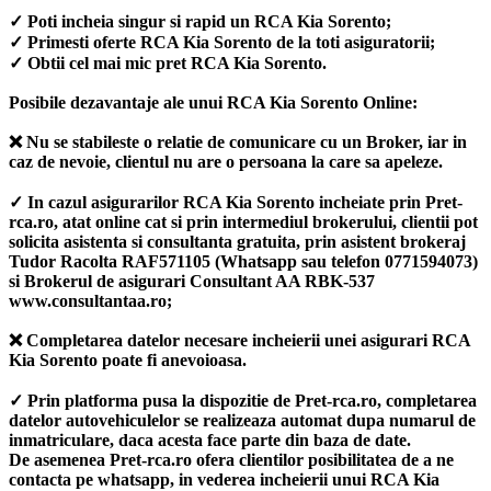
✓ Poti incheia singur si rapid un RCA Kia Sorento;
✓ Primesti oferte RCA Kia Sorento de la toti asiguratorii;
✓ Obtii cel mai mic pret RCA Kia Sorento.
Posibile dezavantaje ale unui RCA Kia Sorento Online:
❌ Nu se stabileste o relatie de comunicare cu un Broker, iar in
caz de nevoie, clientul nu are o persoana la care sa apeleze.
✓ In cazul asigurarilor RCA Kia Sorento incheiate prin Pret-
rca.ro, atat online cat si prin intermediul brokerului, clientii pot
solicita asistenta si consultanta gratuita, prin asistent brokeraj
Tudor Racolta RAF571105 (Whatsapp sau telefon 0771594073)
si Brokerul de asigurari Consultant AA RBK-537
www.consultantaa.ro;
❌ Completarea datelor necesare incheierii unei asigurari RCA
Kia Sorento poate fi anevoioasa.
✓ Prin platforma pusa la dispozitie de Pret-rca.ro, completarea
datelor autovehiculelor se realizeaza automat dupa numarul de
inmatriculare, daca acesta face parte din baza de date.
De asemenea Pret-rca.ro ofera clientilor posibilitatea de a ne
contacta pe whatsapp, in vederea incheierii unui RCA Kia