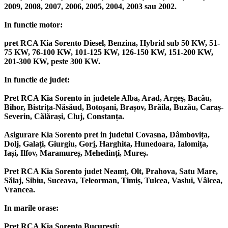
2009, 2008, 2007, 2006, 2005, 2004, 2003 sau 2002.
In functie motor:
pret RCA Kia Sorento Diesel, Benzina, Hybrid sub 50 KW, 51-
75 KW, 76-100 KW, 101-125 KW, 126-150 KW, 151-200 KW,
201-300 KW, peste 300 KW.
In functie de judet:
Pret RCA Kia Sorento in judetele Alba, Arad, Argeș, Bacău,
Bihor, Bistrița-Năsăud, Botoșani, Brașov, Brăila, Buzău, Caraș-
Severin, Călărași, Cluj, Constanța.
Asigurare Kia Sorento pret in judetul Covasna, Dâmbovița,
Dolj, Galați, Giurgiu, Gorj, Harghita, Hunedoara, Ialomița,
Iași, Ilfov, Maramureș, Mehedinți, Mureș.
Pret RCA Kia Sorento judet Neamț, Olt, Prahova, Satu Mare,
Sălaj, Sibiu, Suceava, Teleorman, Timiș, Tulcea, Vaslui, Vâlcea,
Vrancea.
In marile orase:
Pret RCA Kia Sorento București;