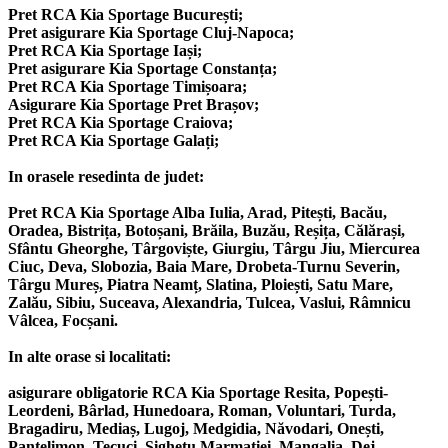
Pret RCA Kia Sportage București;
Pret asigurare Kia Sportage Cluj-Napoca;
Pret RCA Kia Sportage Iași;
Pret asigurare Kia Sportage Constanța;
Pret RCA Kia Sportage Timișoara;
Asigurare Kia Sportage Pret Brașov;
Pret RCA Kia Sportage Craiova;
Pret RCA Kia Sportage Galați;
In orasele resedinta de judet:
Pret RCA Kia Sportage Alba Iulia, Arad, Pitești, Bacău,
Oradea, Bistrița, Botoșani, Brăila, Buzău, Reșița, Călărași,
Sfântu Gheorghe, Târgoviște, Giurgiu, Târgu Jiu, Miercurea
Ciuc, Deva, Slobozia, Baia Mare, Drobeta-Turnu Severin,
Târgu Mureș, Piatra Neamț, Slatina, Ploiești, Satu Mare,
Zalău, Sibiu, Suceava, Alexandria, Tulcea, Vaslui, Râmnicu
Vâlcea, Focșani.
In alte orase si localitati:
asigurare obligatorie RCA Kia Sportage Resita, Popești-
Leordeni, Bârlad, Hunedoara, Roman, Voluntari, Turda,
Bragadiru, Mediaș, Lugoj, Medgidia, Năvodari, Onești,
Pantelimon, Tecuci, Sighetu Marmației, Mangalia, Dej,