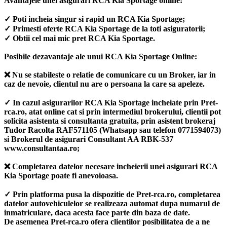
Avantajele unei asigurari RCA Kia Sportage online:
✓ Poti incheia singur si rapid un RCA Kia Sportage;
✓ Primesti oferte RCA Kia Sportage de la toti asiguratorii;
✓ Obtii cel mai mic pret RCA Kia Sportage.
Posibile dezavantaje ale unui RCA Kia Sportage Online:
❌ Nu se stabileste o relatie de comunicare cu un Broker, iar in
caz de nevoie, clientul nu are o persoana la care sa apeleze.
✓ In cazul asigurarilor RCA Kia Sportage incheiate prin Pret-
rca.ro, atat online cat si prin intermediul brokerului, clientii pot
solicita asistenta si consultanta gratuita, prin asistent brokeraj
Tudor Racolta RAF571105 (Whatsapp sau telefon 0771594073)
si Brokerul de asigurari Consultant AA RBK-537
www.consultantaa.ro;
❌ Completarea datelor necesare incheierii unei asigurari RCA
Kia Sportage poate fi anevoioasa.
✓ Prin platforma pusa la dispozitie de Pret-rca.ro, completarea
datelor autovehiculelor se realizeaza automat dupa numarul de
inmatriculare, daca acesta face parte din baza de date.
De asemenea Pret-rca.ro ofera clientilor posibilitatea de a ne