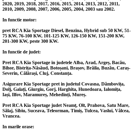
2020, 2019, 2018, 2017, 2016, 2015, 2014, 2013, 2012, 2011,
2010, 2009, 2008, 2007, 2006, 2005, 2004, 2003 sau 2002.
In functie motor:
pret RCA Kia Sportage Diesel, Benzina, Hybrid sub 50 KW, 51-
75 KW, 76-100 KW, 101-125 KW, 126-150 KW, 151-200 KW,
201-300 KW, peste 300 KW.
In functie de judet:
Pret RCA Kia Sportage in judetele Alba, Arad, Argeș, Bacău,
Bihor, Bistrița-Năsăud, Botoșani, Brașov, Brăila, Buzău, Caraș-
Severin, Călărași, Cluj, Constanța.
Asigurare Kia Sportage pret in judetul Covasna, Dâmbovița,
Dolj, Galați, Giurgiu, Gorj, Harghita, Hunedoara, Ialomița,
Iași, Ilfov, Maramureș, Mehedinți, Mureș.
Pret RCA Kia Sportage judet Neamț, Olt, Prahova, Satu Mare,
Sălaj, Sibiu, Suceava, Teleorman, Timiș, Tulcea, Vaslui, Vâlcea,
Vrancea.
In marile orase: