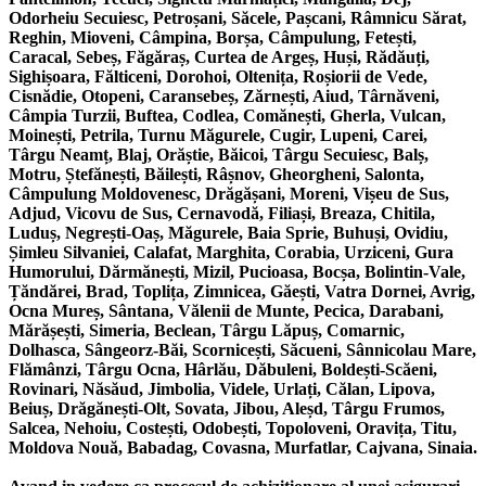
Odorheiu Secuiesc, Petroșani, Săcele, Pașcani, Râmnicu Sărat,
Reghin, Mioveni, Câmpina, Borșa, Câmpulung, Fetești,
Caracal, Sebeș, Făgăraș, Curtea de Argeș, Huși, Rădăuți,
Sighișoara, Fălticeni, Dorohoi, Oltenița, Roșiorii de Vede,
Cisnădie, Otopeni, Caransebeș, Zărnești, Aiud, Târnăveni,
Câmpia Turzii, Buftea, Codlea, Comănești, Gherla, Vulcan,
Moinești, Petrila, Turnu Măgurele, Cugir, Lupeni, Carei,
Târgu Neamț, Blaj, Orăștie, Băicoi, Târgu Secuiesc, Balș,
Motru, Ștefănești, Băilești, Râșnov, Gheorgheni, Salonta,
Câmpulung Moldovenesc, Drăgășani, Moreni, Vișeu de Sus,
Adjud, Vicovu de Sus, Cernavodă, Filiași, Breaza, Chitila,
Luduș, Negrești-Oaș, Măgurele, Baia Sprie, Buhuși, Ovidiu,
Șimleu Silvaniei, Calafat, Marghita, Corabia, Urziceni, Gura
Humorului, Dărmănești, Mizil, Pucioasa, Bocșa, Bolintin-Vale,
Țăndărei, Brad, Toplița, Zimnicea, Găești, Vatra Dornei, Avrig,
Ocna Mureș, Sântana, Vălenii de Munte, Pecica, Darabani,
Mărășești, Simeria, Beclean, Târgu Lăpuș, Comarnic,
Dolhasca, Sângeorz-Băi, Scornicești, Săcueni, Sânnicolau Mare,
Flămânzi, Târgu Ocna, Hârlău, Dăbuleni, Boldești-Scăeni,
Rovinari, Năsăud, Jimbolia, Videle, Urlați, Călan, Lipova,
Beiuș, Drăgănești-Olt, Sovata, Jibou, Aleșd, Târgu Frumos,
Salcea, Nehoiu, Costești, Odobești, Topoloveni, Oravița, Titu,
Moldova Nouă, Babadag, Covasna, Murfatlar, Cajvana, Sinaia.