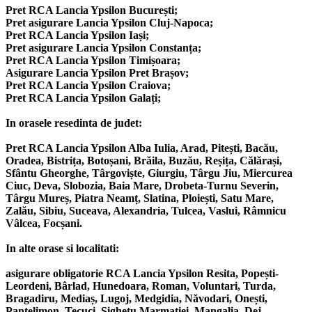
Pret RCA Lancia Ypsilon București;
Pret asigurare Lancia Ypsilon Cluj-Napoca;
Pret RCA Lancia Ypsilon Iași;
Pret asigurare Lancia Ypsilon Constanța;
Pret RCA Lancia Ypsilon Timișoara;
Asigurare Lancia Ypsilon Pret Brașov;
Pret RCA Lancia Ypsilon Craiova;
Pret RCA Lancia Ypsilon Galați;
In orasele resedinta de judet:
Pret RCA Lancia Ypsilon Alba Iulia, Arad, Pitești, Bacău,
Oradea, Bistrița, Botoșani, Brăila, Buzău, Reșița, Călărași,
Sfântu Gheorghe, Târgoviște, Giurgiu, Târgu Jiu, Miercurea
Ciuc, Deva, Slobozia, Baia Mare, Drobeta-Turnu Severin,
Târgu Mureș, Piatra Neamț, Slatina, Ploiești, Satu Mare,
Zalău, Sibiu, Suceava, Alexandria, Tulcea, Vaslui, Râmnicu
Vâlcea, Focșani.
In alte orase si localitati:
asigurare obligatorie RCA Lancia Ypsilon Resita, Popești-
Leordeni, Bârlad, Hunedoara, Roman, Voluntari, Turda,
Bragadiru, Mediaș, Lugoj, Medgidia, Năvodari, Onești,
Pantelimon, Tecuci, Sighetu Marmației, Mangalia, Dej,