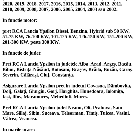
2020, 2019, 2018, 2017, 2016, 2015, 2014, 2013, 2012, 2011,
2010, 2009, 2008, 2007, 2006, 2005, 2004, 2003 sau 2002.
In functie motor:
pret RCA Lancia Ypsilon Diesel, Benzina, Hybrid sub 50 KW,
51-75 KW, 76-100 KW, 101-125 KW, 126-150 KW, 151-200 KW,
201-300 KW, peste 300 KW.
In functie de judet:
Pret RCA Lancia Ypsilon in judetele Alba, Arad, Argeș, Bacău,
Bihor, Bistrița-Năsăud, Botoșani, Brașov, Brăila, Buzău, Caraș-
Severin, Călărași, Cluj, Constanța.
Asigurare Lancia Ypsilon pret in judetul Covasna, Dâmbovița,
Dolj, Galați, Giurgiu, Gorj, Harghita, Hunedoara, Ialomița,
Iași, Ilfov, Maramureș, Mehedinți, Mureș.
Pret RCA Lancia Ypsilon judet Neamț, Olt, Prahova, Satu
Mare, Sălaj, Sibiu, Suceava, Teleorman, Timiș, Tulcea, Vaslui,
Vâlcea, Vrancea.
In marile orase: