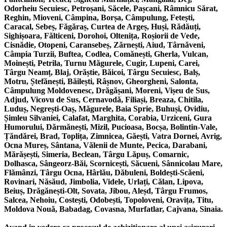
Odorheiu Secuiesc, Petroșani, Săcele, Pașcani, Râmnicu Sărat,
Reghin, Mioveni, Câmpina, Borșa, Câmpulung, Fetești,
Caracal, Sebeș, Făgăraș, Curtea de Argeș, Huși, Rădăuți,
Sighișoara, Fălticeni, Dorohoi, Oltenița, Roșiorii de Vede,
Cisnădie, Otopeni, Caransebeș, Zărnești, Aiud, Târnăveni,
Câmpia Turzii, Buftea, Codlea, Comănești, Gherla, Vulcan,
Moinești, Petrila, Turnu Măgurele, Cugir, Lupeni, Carei,
Târgu Neamț, Blaj, Orăștie, Băicoi, Târgu Secuiesc, Balș,
Motru, Ștefănești, Băilești, Râșnov, Gheorgheni, Salonta,
Câmpulung Moldovenesc, Drăgășani, Moreni, Vișeu de Sus,
Adjud, Vicovu de Sus, Cernavodă, Filiași, Breaza, Chitila,
Luduș, Negrești-Oaș, Măgurele, Baia Sprie, Buhuși, Ovidiu,
Șimleu Silvaniei, Calafat, Marghita, Corabia, Urziceni, Gura
Humorului, Dărmănești, Mizil, Pucioasa, Bocșa, Bolintin-Vale,
Țăndărei, Brad, Toplița, Zimnicea, Găești, Vatra Dornei, Avrig,
Ocna Mureș, Sântana, Vălenii de Munte, Pecica, Darabani,
Mărășești, Simeria, Beclean, Târgu Lăpuș, Comarnic,
Dolhasca, Sângeorz-Băi, Scornicești, Săcueni, Sânnicolau Mare,
Flămânzi, Târgu Ocna, Hârlău, Dăbuleni, Boldești-Scăeni,
Rovinari, Năsăud, Jimbolia, Videle, Urlați, Călan, Lipova,
Beiuș, Drăgănești-Olt, Sovata, Jibou, Aleșd, Târgu Frumos,
Salcea, Nehoiu, Costești, Odobești, Topoloveni, Oravița, Titu,
Moldova Nouă, Babadag, Covasna, Murfatlar, Cajvana, Sinaia.