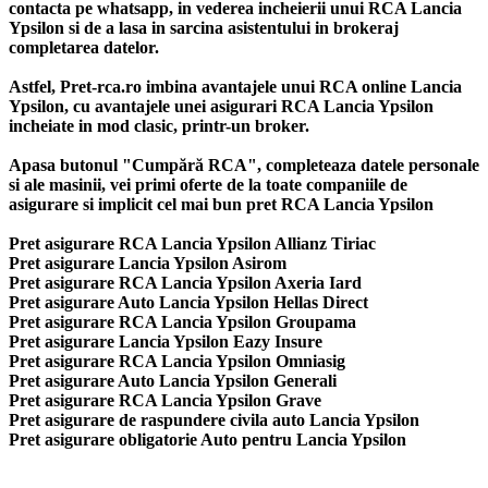
contacta pe whatsapp, in vederea incheierii unui RCA Lancia
Ypsilon si de a lasa in sarcina asistentului in brokeraj
completarea datelor.
Astfel, Pret-rca.ro imbina avantajele unui RCA online Lancia
Ypsilon, cu avantajele unei asigurari RCA Lancia Ypsilon
incheiate in mod clasic, printr-un broker.
Apasa butonul "Cumpără RCA", completeaza datele personale
si ale masinii, vei primi oferte de la toate companiile de
asigurare si implicit cel mai bun
pret RCA Lancia Ypsilon
Pret asigurare RCA Lancia Ypsilon Allianz Tiriac
Pret asigurare Lancia Ypsilon Asirom
Pret asigurare RCA Lancia Ypsilon Axeria Iard
Pret asigurare Auto Lancia Ypsilon Hellas Direct
Pret asigurare RCA Lancia Ypsilon Groupama
Pret asigurare Lancia Ypsilon Eazy Insure
Pret asigurare RCA Lancia Ypsilon Omniasig
Pret asigurare Auto Lancia Ypsilon Generali
Pret asigurare RCA Lancia Ypsilon Grave
Pret asigurare de raspundere civila auto Lancia Ypsilon
Pret asigurare obligatorie Auto pentru Lancia Ypsilon