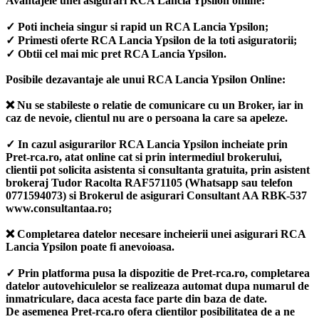
Avantajele unei asigurari RCA Lancia Ypsilon online:
✓ Poti incheia singur si rapid un RCA Lancia Ypsilon;
✓ Primesti oferte RCA Lancia Ypsilon de la toti asiguratorii;
✓ Obtii cel mai mic pret RCA Lancia Ypsilon.
Posibile dezavantaje ale unui RCA Lancia Ypsilon Online:
❌ Nu se stabileste o relatie de comunicare cu un Broker, iar in
caz de nevoie, clientul nu are o persoana la care sa apeleze.
✓ In cazul asigurarilor RCA Lancia Ypsilon incheiate prin
Pret-rca.ro, atat online cat si prin intermediul brokerului,
clientii pot solicita asistenta si consultanta gratuita, prin asistent
brokeraj Tudor Racolta RAF571105 (Whatsapp sau telefon
0771594073) si Brokerul de asigurari Consultant AA RBK-537
www.consultantaa.ro;
❌ Completarea datelor necesare incheierii unei asigurari RCA
Lancia Ypsilon poate fi anevoioasa.
✓ Prin platforma pusa la dispozitie de Pret-rca.ro, completarea
datelor autovehiculelor se realizeaza automat dupa numarul de
inmatriculare, daca acesta face parte din baza de date.
De asemenea Pret-rca.ro ofera clientilor posibilitatea de a ne