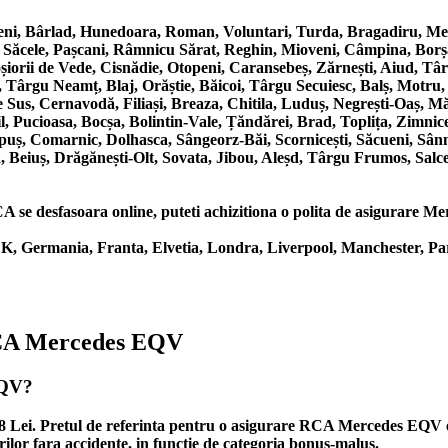
ni, Bârlad, Hunedoara, Roman, Voluntari, Turda, Bragadiru, Medi
, Săcele, Pașcani, Râmnicu Sărat, Reghin, Mioveni, Câmpina, Borș
Roșiorii de Vede, Cisnădie, Otopeni, Caransebeș, Zărnești, Aiud, T
 Târgu Neamț, Blaj, Orăștie, Băicoi, Târgu Secuiesc, Balș, Motru,
us, Cernavodă, Filiași, Breaza, Chitila, Luduș, Negrești-Oaș, Măg
 Pucioasa, Bocșa, Bolintin-Vale, Țăndărei, Brad, Toplița, Zimnice
puș, Comarnic, Dolhasca, Sângeorz-Băi, Scornicești, Săcueni, Sân
, Beiuș, Drăgănești-Olt, Sovata, Jibou, Aleșd, Târgu Frumos, Salce
 se desfasoara online, puteti achizitiona o polita de asigurare Merc
, Germania, Franta, Elvetia, Londra, Liverpool, Manchester, Par
 RCA Mercedes EQV
EQV?
88 Lei. Pretul de referinta pentru o asigurare RCA Mercedes EQV e
ilor fara accidente, in functie de categoria bonus-malus.