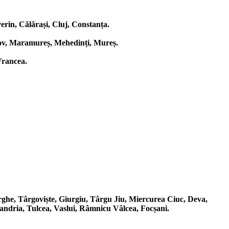
rin, Călărași, Cluj, Constanța.
lfov, Maramureș, Mehedinți, Mureș.
Vrancea.
rghe, Târgoviște, Giurgiu, Târgu Jiu, Miercurea Ciuc, Deva,
andria, Tulcea, Vaslui, Râmnicu Vâlcea, Focșani.