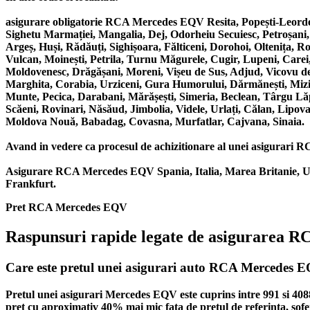
asigurare obligatorie RCA Mercedes EQV Resita, Popești-Leorde
Sighetu Marmației, Mangalia, Dej, Odorheiu Secuiesc, Petroșani
Argeș, Huși, Rădăuți, Sighișoara, Fălticeni, Dorohoi, Oltenița, 
Vulcan, Moinești, Petrila, Turnu Măgurele, Cugir, Lupeni, Carei,
Moldovenesc, Drăgășani, Moreni, Vișeu de Sus, Adjud, Vicovu de S
Marghita, Corabia, Urziceni, Gura Humorului, Dărmănești, Mizil,
Munte, Pecica, Darabani, Mărășești, Simeria, Beclean, Târgu Lă
Scăeni, Rovinari, Năsăud, Jimbolia, Videle, Urlați, Călan, Lipova
Moldova Nouă, Babadag, Covasna, Murfatlar, Cajvana, Sinaia.
Avand in vedere ca procesul de achizitionare al unei asigurari RCA
Asigurare RCA Mercedes EQV Spania, Italia, Marea Britanie, UK
Frankfurt.
Pret RCA Mercedes EQV
Raspunsuri rapide legate de asigurarea
Care este pretul unei asigurari auto RCA Mercedes 
Pretul unei asigurari Mercedes EQV este cuprins intre 991 si 40
pret cu aproximativ 40% mai mic fata de pretul de referinta, sofer