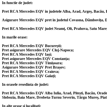
In functie de judet:
Pret RCA Mercedes EQV in judetele Alba, Arad, Argeș, Bacău, Bih
Asigurare Mercedes EQV pret in judetul Covasna, Dâmbovița, Dol
Pret RCA Mercedes EQV judet Neamț, Olt, Prahova, Satu Mare, Să
In marile orase:
Pret RCA Mercedes EQV București;
Pret asigurare Mercedes EQV Cluj-Napoca;
Pret RCA Mercedes EQV Iași;
Pret asigurare Mercedes EQV Constanța;
Pret RCA Mercedes EQV Timișoara;
Asigurare Mercedes EQV Pret Brașov;
Pret RCA Mercedes EQV Craiova;
Pret RCA Mercedes EQV Galați;
In orasele resedinta de judet:
Pret RCA Mercedes EQV Alba Iulia, Arad, Pitești, Bacău, Oradea,
Slobozia, Baia Mare, Drobeta-Turnu Severin, Târgu Mureș, Piatra
In alte orase si localitati: