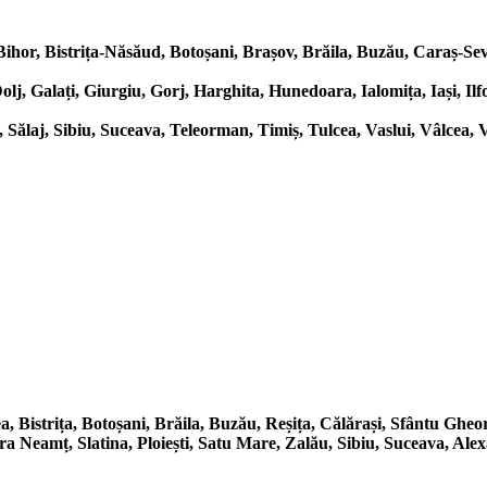
or, Bistrița-Năsăud, Botoșani, Brașov, Brăila, Buzău, Caraș-Seve
j, Galați, Giurgiu, Gorj, Harghita, Hunedoara, Ialomița, Iași, I
laj, Sibiu, Suceava, Teleorman, Timiș, Tulcea, Vaslui, Vâlcea, 
 Bistrița, Botoșani, Brăila, Buzău, Reșița, Călărași, Sfântu Gheo
 Neamț, Slatina, Ploiești, Satu Mare, Zalău, Sibiu, Suceava, Alex