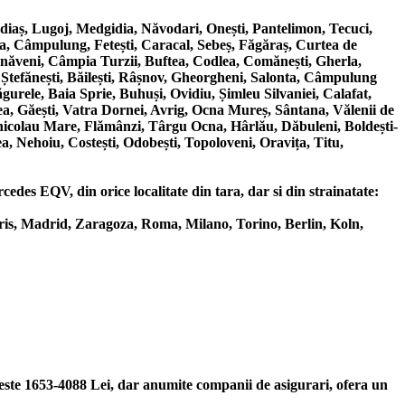
aș, Lugoj, Medgidia, Năvodari, Onești, Pantelimon, Tecuci,
a, Câmpulung, Fetești, Caracal, Sebeș, Făgăraș, Curtea de
ârnăveni, Câmpia Turzii, Buftea, Codlea, Comănești, Gherla,
 Ștefănești, Băilești, Râșnov, Gheorgheni, Salonta, Câmpulung
urele, Baia Sprie, Buhuși, Ovidiu, Șimleu Silvaniei, Calafat,
a, Găești, Vatra Dornei, Avrig, Ocna Mureș, Sântana, Vălenii de
nicolau Mare, Flămânzi, Târgu Ocna, Hârlău, Dăbuleni, Boldești-
a, Nehoiu, Costești, Odobești, Topoloveni, Oravița, Titu,
edes EQV, din orice localitate din tara, dar si din strainatate:
is, Madrid, Zaragoza, Roma, Milano, Torino, Berlin, Koln,
ste 1653-4088 Lei, dar anumite companii de asigurari, ofera un