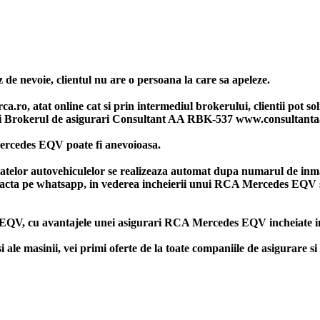
 de nevoie, clientul nu are o persoana la care sa apeleze.
, atat online cat si prin intermediul brokerului, clientii pot solic
i Brokerul de asigurari Consultant AA RBK-537 www.consultanta
ercedes EQV poate fi anevoioasa.
datelor autovehiculelor se realizeaza automat dupa numarul de inma
ntacta pe whatsapp, in vederea incheierii unui RCA Mercedes EQV si
 EQV, cu avantajele unei asigurari RCA Mercedes EQV incheiate in
 masinii, vei primi oferte de la toate companiile de asigurare si 