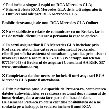
✓ Poti incheia singur si rapid un RCA Mercedes GLA;
✓ Primesti oferte RCA Mercedes GLA de la toti asiguratorii;
✓ Obtii cel mai mic pret RCA Mercedes GLA.
Posibile dezavantaje ale unui RCA Mercedes GLA Online:
❌ Nu se stabileste o relatie de comunicare cu un Broker, iar in
caz de nevoie, clientul nu are o persoana la care sa apeleze.
✓ In cazul asigurarilor RCA Mercedes GLA incheiate prin
Pret-rca.ro, atat online cat si prin intermediul brokerului,
clientii pot solicita asistenta si consultanta gratuita, prin asistent
brokeraj Tudor Racolta RAF571105 (Whatsapp sau telefon
0771594073) si Brokerul de asigurari Consultant AA RBK-537
www.consultantaa.ro;
❌ Completarea datelor necesare incheierii unei asigurari RCA
Mercedes GLA poate fi anevoioasa.
✓ Prin platforma pusa la dispozitie de Pret-rca.ro, completarea
datelor autovehiculelor se realizeaza automat dupa numarul de
inmatriculare, daca acesta face parte din baza de date.
De asemenea Pret-rca.ro ofera clientilor posibilitatea de a ne
contacta pe whatsapp, in vederea incheierii unui RCA