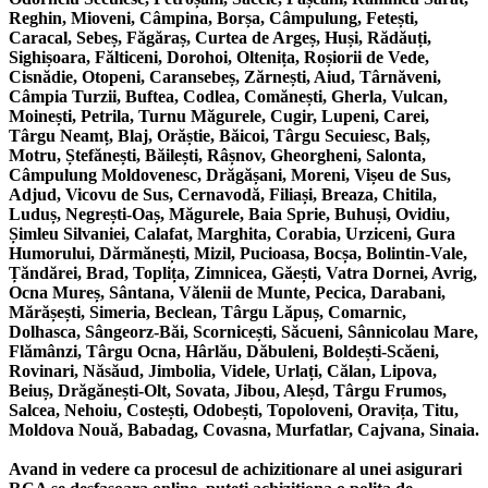
Reghin, Mioveni, Câmpina, Borșa, Câmpulung, Fetești,
Caracal, Sebeș, Făgăraș, Curtea de Argeș, Huși, Rădăuți,
Sighișoara, Fălticeni, Dorohoi, Oltenița, Roșiorii de Vede,
Cisnădie, Otopeni, Caransebeș, Zărnești, Aiud, Târnăveni,
Câmpia Turzii, Buftea, Codlea, Comănești, Gherla, Vulcan,
Moinești, Petrila, Turnu Măgurele, Cugir, Lupeni, Carei,
Târgu Neamț, Blaj, Orăștie, Băicoi, Târgu Secuiesc, Balș,
Motru, Ștefănești, Băilești, Râșnov, Gheorgheni, Salonta,
Câmpulung Moldovenesc, Drăgășani, Moreni, Vișeu de Sus,
Adjud, Vicovu de Sus, Cernavodă, Filiași, Breaza, Chitila,
Luduș, Negrești-Oaș, Măgurele, Baia Sprie, Buhuși, Ovidiu,
Șimleu Silvaniei, Calafat, Marghita, Corabia, Urziceni, Gura
Humorului, Dărmănești, Mizil, Pucioasa, Bocșa, Bolintin-Vale,
Țăndărei, Brad, Toplița, Zimnicea, Găești, Vatra Dornei, Avrig,
Ocna Mureș, Sântana, Vălenii de Munte, Pecica, Darabani,
Mărășești, Simeria, Beclean, Târgu Lăpuș, Comarnic,
Dolhasca, Sângeorz-Băi, Scornicești, Săcueni, Sânnicolau Mare,
Flămânzi, Târgu Ocna, Hârlău, Dăbuleni, Boldești-Scăeni,
Rovinari, Năsăud, Jimbolia, Videle, Urlați, Călan, Lipova,
Beiuș, Drăgănești-Olt, Sovata, Jibou, Aleșd, Târgu Frumos,
Salcea, Nehoiu, Costești, Odobești, Topoloveni, Oravița, Titu,
Moldova Nouă, Babadag, Covasna, Murfatlar, Cajvana, Sinaia.
Avand in vedere ca procesul de achizitionare al unei asigurari