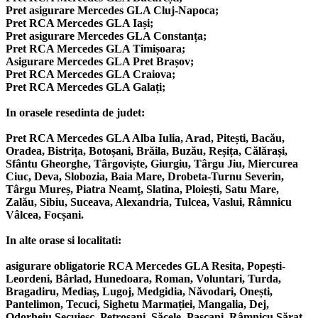
Pret asigurare Mercedes GLA Cluj-Napoca;
Pret RCA Mercedes GLA Iași;
Pret asigurare Mercedes GLA Constanța;
Pret RCA Mercedes GLA Timișoara;
Asigurare Mercedes GLA Pret Brașov;
Pret RCA Mercedes GLA Craiova;
Pret RCA Mercedes GLA Galați;
In orasele resedinta de judet:
Pret RCA Mercedes GLA Alba Iulia, Arad, Pitești, Bacău,
Oradea, Bistrița, Botoșani, Brăila, Buzău, Reșița, Călărași,
Sfântu Gheorghe, Târgoviște, Giurgiu, Târgu Jiu, Miercurea
Ciuc, Deva, Slobozia, Baia Mare, Drobeta-Turnu Severin,
Târgu Mureș, Piatra Neamț, Slatina, Ploiești, Satu Mare,
Zalău, Sibiu, Suceava, Alexandria, Tulcea, Vaslui, Râmnicu
Vâlcea, Focșani.
In alte orase si localitati:
asigurare obligatorie RCA Mercedes GLA Resita, Popești-
Leordeni, Bârlad, Hunedoara, Roman, Voluntari, Turda,
Bragadiru, Mediaș, Lugoj, Medgidia, Năvodari, Onești,
Pantelimon, Tecuci, Sighetu Marmației, Mangalia, Dej,
Odorheiu Secuiesc, Petroșani, Săcele, Pașcani, Râmnicu Sărat,