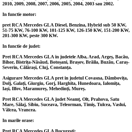
2010, 2009, 2008, 2007, 2006, 2005, 2004, 2003 sau 2002.
In functie motor:
pret RCA Mercedes GLA Diesel, Benzina, Hybrid sub 50 KW,
51-75 KW, 76-100 KW, 101-125 KW, 126-150 KW, 151-200 KW,
201-300 KW, peste 300 KW.
In functie de judet:
Pret RCA Mercedes GLA in judetele Alba, Arad, Argeș, Bacău,
Bihor, Bistrița-Năsăud, Botoșani, Brașov, Brăila, Buzău, Caraș-
Severin, Călărași, Cluj, Constanța.
Asigurare Mercedes GLA pret in judetul Covasna, Dâmbovița,
Dolj, Galați, Giurgiu, Gorj, Harghita, Hunedoara, Ialomița,
Iași, Ilfov, Maramureș, Mehedinți, Mureș.
Pret RCA Mercedes GLA judet Neamț, Olt, Prahova, Satu
Mare, Sălaj, Sibiu, Suceava, Teleorman, Timiș, Tulcea, Vaslui,
Vâlcea, Vrancea.
In marile orase:
Pret RCA Mercedes GLA București;