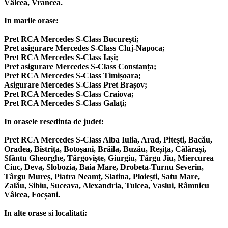
Vâlcea, Vrancea.
In marile orase:
Pret RCA Mercedes S-Class București;
Pret asigurare Mercedes S-Class Cluj-Napoca;
Pret RCA Mercedes S-Class Iași;
Pret asigurare Mercedes S-Class Constanța;
Pret RCA Mercedes S-Class Timișoara;
Asigurare Mercedes S-Class Pret Brașov;
Pret RCA Mercedes S-Class Craiova;
Pret RCA Mercedes S-Class Galați;
In orasele resedinta de judet:
Pret RCA Mercedes S-Class Alba Iulia, Arad, Pitești, Bacău,
Oradea, Bistrița, Botoșani, Brăila, Buzău, Reșița, Călărași,
Sfântu Gheorghe, Târgoviște, Giurgiu, Târgu Jiu, Miercurea
Ciuc, Deva, Slobozia, Baia Mare, Drobeta-Turnu Severin,
Târgu Mureș, Piatra Neamț, Slatina, Ploiești, Satu Mare,
Zalău, Sibiu, Suceava, Alexandria, Tulcea, Vaslui, Râmnicu
Vâlcea, Focșani.
In alte orase si localitati: