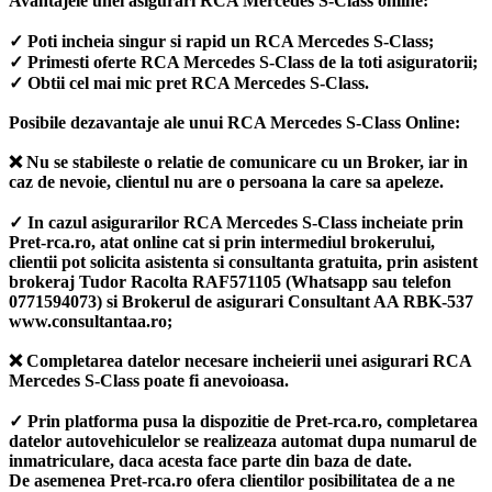
Avantajele unei asigurari RCA Mercedes S-Class online:
✓ Poti incheia singur si rapid un RCA Mercedes S-Class;
✓ Primesti oferte RCA Mercedes S-Class de la toti asiguratorii;
✓ Obtii cel mai mic pret RCA Mercedes S-Class.
Posibile dezavantaje ale unui RCA Mercedes S-Class Online:
❌ Nu se stabileste o relatie de comunicare cu un Broker, iar in
caz de nevoie, clientul nu are o persoana la care sa apeleze.
✓ In cazul asigurarilor RCA Mercedes S-Class incheiate prin
Pret-rca.ro, atat online cat si prin intermediul brokerului,
clientii pot solicita asistenta si consultanta gratuita, prin asistent
brokeraj Tudor Racolta RAF571105 (Whatsapp sau telefon
0771594073) si Brokerul de asigurari Consultant AA RBK-537
www.consultantaa.ro;
❌ Completarea datelor necesare incheierii unei asigurari RCA
Mercedes S-Class poate fi anevoioasa.
✓ Prin platforma pusa la dispozitie de Pret-rca.ro, completarea
datelor autovehiculelor se realizeaza automat dupa numarul de
inmatriculare, daca acesta face parte din baza de date.
De asemenea Pret-rca.ro ofera clientilor posibilitatea de a ne