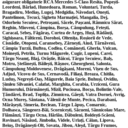
asigurare obligatorie RCA Mercedes S-Class Resita, Popești-
Leordeni, Bârlad, Hunedoara, Roman, Voluntari, Turda,
Bragadiru, Mediaș, Lugoj, Medgidia, Năvodari, Onești,
Pantelimon, Tecuci, Sighetu Marmației, Mangalia, Dej,
Odorheiu Secuiesc, Petroșani, Săcele, Pașcani, Râmnicu Sărat,
Reghin, Mioveni, Câmpina, Borșa, Câmpulung, Fetești,
Caracal, Sebeș, Făgăraș, Curtea de Argeș, Huși, Rădăuți,
Sighișoara, Fălticeni, Dorohoi, Oltenița, Roșiorii de Vede,
Cisnădie, Otopeni, Caransebeș, Zărnești, Aiud, Târnăveni,
Câmpia Turzii, Buftea, Codlea, Comănești, Gherla, Vulcan,
Moinești, Petrila, Turnu Măgurele, Cugir, Lupeni, Carei,
Târgu Neamț, Blaj, Orăștie, Băicoi, Târgu Secuiesc, Balș,
Motru, Ștefănești, Băilești, Râșnov, Gheorgheni, Salonta,
Câmpulung Moldovenesc, Drăgășani, Moreni, Vișeu de Sus,
Adjud, Vicovu de Sus, Cernavodă, Filiași, Breaza, Chitila,
Luduș, Negrești-Oaș, Măgurele, Baia Sprie, Buhuși, Ovidiu,
Șimleu Silvaniei, Calafat, Marghita, Corabia, Urziceni, Gura
Humorului, Dărmănești, Mizil, Pucioasa, Bocșa, Bolintin-Vale,
Țăndărei, Brad, Toplița, Zimnicea, Găești, Vatra Dornei, Avrig,
Ocna Mureș, Sântana, Vălenii de Munte, Pecica, Darabani,
Mărășești, Simeria, Beclean, Târgu Lăpuș, Comarnic,
Dolhasca, Sângeorz-Băi, Scornicești, Săcueni, Sânnicolau Mare,
Flămânzi, Târgu Ocna, Hârlău, Dăbuleni, Boldești-Scăeni,
Rovinari, Năsăud, Jimbolia, Videle, Urlați, Călan, Lipova,
Beiuș, Drăgănești-Olt, Sovata, Jibou, Aleșd, Târgu Frumos,