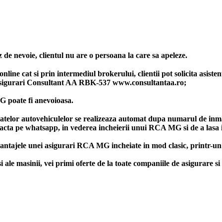
 de nevoie, clientul nu are o persoana la care sa apeleze.
ine cat si prin intermediul brokerului, clientii pot solicita asiste
asigurari Consultant AA RBK-537 www.consultantaa.ro;
G poate fi anevoioasa.
datelor autovehiculelor se realizeaza automat dupa numarul de inma
ntacta pe whatsapp, in vederea incheierii unui RCA MG si de a lasa i
antajele unei asigurari RCA MG incheiate in mod clasic, printr-un
 masinii, vei primi oferte de la toate companiile de asigurare si 