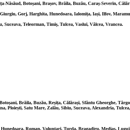
ța-Năsăud, Botoșani, Brașov, Brăila, Buzău, Caraș-Severin, Călăra
Giurgiu, Gorj, Harghita, Hunedoara, Ialomița, Iași, Ilfov, Maram
, Suceava, Teleorman, Timiș, Tulcea, Vaslui, Vâlcea, Vrancea.
Botoșani, Brăila, Buzău, Reșița, Călărași, Sfântu Gheorghe, Târgo
, Ploiești, Satu Mare, Zalău, Sibiu, Suceava, Alexandria, Tulcea
, Hunedoara, Roman, Voluntari, Turda, Bragadiru, Mediaș, Lugoj, 