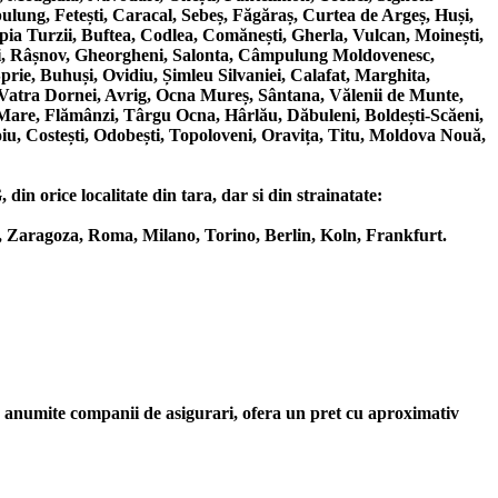
ung, Fetești, Caracal, Sebeș, Făgăraș, Curtea de Argeș, Huși,
pia Turzii, Buftea, Codlea, Comănești, Gherla, Vulcan, Moinești,
ești, Râșnov, Gheorgheni, Salonta, Câmpulung Moldovenesc,
rie, Buhuși, Ovidiu, Șimleu Silvaniei, Calafat, Marghita,
, Vatra Dornei, Avrig, Ocna Mureș, Sântana, Vălenii de Munte,
 Mare, Flămânzi, Târgu Ocna, Hârlău, Dăbuleni, Boldești-Scăeni,
iu, Costești, Odobești, Topoloveni, Oravița, Titu, Moldova Nouă,
in orice localitate din tara, dar si din strainatate:
 Zaragoza, Roma, Milano, Torino, Berlin, Koln, Frankfurt.
r anumite companii de asigurari, ofera un pret cu aproximativ