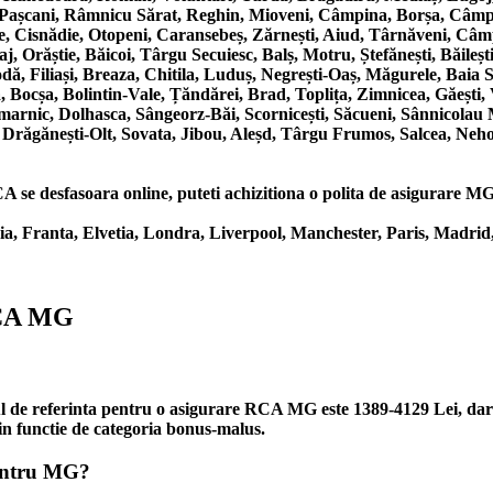
, Pașcani, Râmnicu Sărat, Reghin, Mioveni, Câmpina, Borșa, Câmpul
ede, Cisnădie, Otopeni, Caransebeș, Zărnești, Aiud, Târnăveni, Câm
j, Orăștie, Băicoi, Târgu Secuiesc, Balș, Motru, Ștefănești, Băil
, Filiași, Breaza, Chitila, Luduș, Negrești-Oaș, Măgurele, Baia Sp
 Bocșa, Bolintin-Vale, Țăndărei, Brad, Toplița, Zimnicea, Găești
marnic, Dolhasca, Sângeorz-Băi, Scornicești, Săcueni, Sânnicolau
, Drăgănești-Olt, Sovata, Jibou, Aleșd, Târgu Frumos, Salcea, Neho
se desfasoara online, puteti achizitiona o polita de asigurare MG, d
 Franta, Elvetia, Londra, Liverpool, Manchester, Paris, Madrid,
RCA MG
tul de referinta pentru o asigurare RCA MG este 1389-4129 Lei, da
 in functie de categoria bonus-malus.
pentru MG?