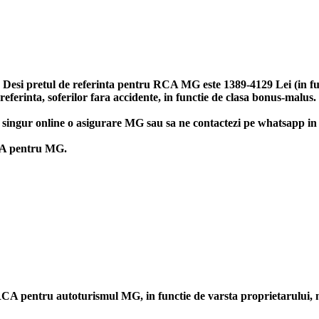
esi pretul de referinta pentru RCA MG este 1389-4129 Lei (in funct
ferinta, soferilor fara accidente, in functie de clasa bonus-malus.
hei singur online o asigurare MG sau sa ne contactezi pe whatsapp in 
RCA pentru MG.
rii RCA pentru autoturismul MG, in functie de varsta proprietarului