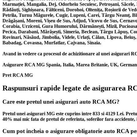
Marmației, Mangalia, Dej, Odorheiu Secuiesc, Petroșani, Săcele
Rădăuți, Sighișoara, Fălticeni, Dorohoi, Oltenița, Roșiorii de V
Petrila, Turnu Măgurele, Cugir, Lupeni, Carei, Târgu Neamț, Bla
Drăgășani, Moreni, Vișeu de Sus, Adjud, Vicovu de Sus, Cernavodă
Corabia, Urziceni, Gura Humorului, Dărmănești, Mizil, Pucioasa,
Pecica, Darabani, Mărășești, Simeria, Beclean, Târgu Lăpuș, Co
Rovinari, Năsăud, Jimbolia, Videle, Urlați, Călan, Lipova, Beiuș
Babadag, Covasna, Murfatlar, Cajvana, Sinaia.
Avand in vedere ca procesul de achizitionare al unei asigurari RCA 
Asigurare RCA MG Spania, Italia, Marea Britanie, UK, Germania,
Pret RCA MG
Raspunsuri rapide legate de asigurarea 
Care este pretul unei asigurari auto RCA MG?
Pretul unei asigurari MG este cuprins intre 833 si 4129 Lei. Pre
40% mai mic fata de pretul de referinta, soferilor fara accidente,
Cum pot incheia o asigurare obligatorie auto RCA 