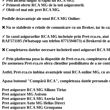
✓ Poti incheia singur si rapid un RCA MG;
✓ Primesti oferte RCA MG de la toti asiguratorii;
✓ Obtii cel mai mic pret RCA MG.
Posibile dezavantaje ale unui RCA MG Online:
❌ Nu se stabileste o relatie de comunicare cu un Broker, iar in caz
✓ In cazul asigurarilor RCA MG incheiate prin Pret-rca.ro, atat onl
RAF571105 (Whatsapp sau telefon 0771594073) si Brokerul de 
❌ Completarea datelor necesare incheierii unei asigurari RCA M
✓ Prin platforma pusa la dispozitie de Pret-rca.ro, completarea 
De asemenea Pret-rca.ro ofera clientilor posibilitatea de a ne co
Astfel, Pret-rca.ro imbina avantajele unui RCA online MG, cu av
Apasa butonul "Cumpără RCA", completeaza datele personale si ale
Pret asigurare RCA MG Allianz Tiriac
Pret asigurare MG Asirom
Pret asigurare RCA MG Axeria Iard
Pret asigurare Auto MG Hellas Direct
Pret asigurare RCA MG Groupama