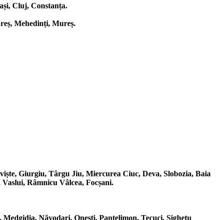
și, Cluj, Constanța.
ureș, Mehedinți, Mureș.
viște, Giurgiu, Târgu Jiu, Miercurea Ciuc, Deva, Slobozia, Baia
, Vaslui, Râmnicu Vâlcea, Focșani.
Medgidia, Năvodari, Onești, Pantelimon, Tecuci, Sighetu