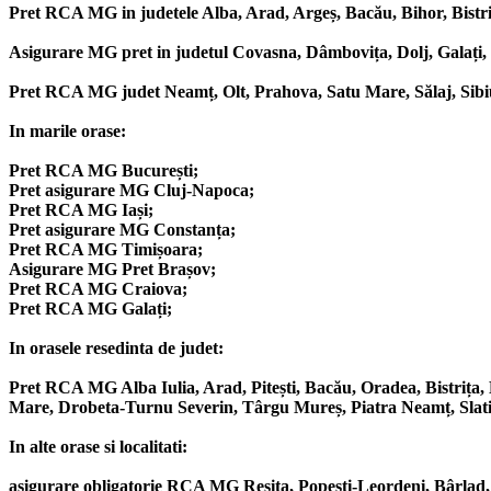
Pret RCA MG in judetele Alba, Arad, Argeș, Bacău, Bihor, Bistri
Asigurare MG pret in judetul Covasna, Dâmbovița, Dolj, Galați, 
Pret RCA MG judet Neamț, Olt, Prahova, Satu Mare, Sălaj, Sibiu
In marile orase:
Pret RCA MG București;
Pret asigurare MG Cluj-Napoca;
Pret RCA MG Iași;
Pret asigurare MG Constanța;
Pret RCA MG Timișoara;
Asigurare MG Pret Brașov;
Pret RCA MG Craiova;
Pret RCA MG Galați;
In orasele resedinta de judet:
Pret RCA MG Alba Iulia, Arad, Pitești, Bacău, Oradea, Bistrița, 
Mare, Drobeta-Turnu Severin, Târgu Mureș, Piatra Neamț, Slatina
In alte orase si localitati:
asigurare obligatorie RCA MG Resita, Popești-Leordeni, Bârlad