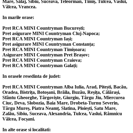
Mare, Sălaj, Sibiu, Suceava, Teleorman, Timiș, Tulcea, Vaslui,
Vâlcea, Vrancea.
In marile orase:
Pret RCA MINI Countryman București;
Pret asigurare MINI Countryman Cluj-Napoca;
Pret RCA MINI Countryman Iași;
Pret asigurare MINI Countryman Constanța;
Pret RCA MINI Countryman Timișoara;
Asigurare MINI Countryman Pret Brașov;
Pret RCA MINI Countryman Craiova;
Pret RCA MINI Countryman Galați;
In orasele resedinta de judet:
Pret RCA MINI Countryman Alba Iulia, Arad, Pitești, Bacău,
Oradea, Bistrița, Botoșani, Brăila, Buzău, Reșița, Călărași,
Sfântu Gheorghe, Târgoviște, Giurgiu, Târgu Jiu, Miercurea
Ciuc, Deva, Slobozia, Baia Mare, Drobeta-Turnu Severin,
Târgu Mureș, Piatra Neamț, Slatina, Ploiești, Satu Mare,
Zalău, Sibiu, Suceava, Alexandria, Tulcea, Vaslui, Râmnicu
Vâlcea, Focșani.
In alte orase si localitati: