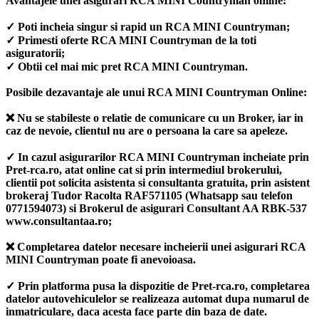
Avantajele unei asigurari RCA MINI Countryman online:
✓ Poti incheia singur si rapid un RCA MINI Countryman;
✓ Primesti oferte RCA MINI Countryman de la toti
asiguratorii;
✓ Obtii cel mai mic pret RCA MINI Countryman.
Posibile dezavantaje ale unui RCA MINI Countryman Online:
❌ Nu se stabileste o relatie de comunicare cu un Broker, iar in
caz de nevoie, clientul nu are o persoana la care sa apeleze.
✓ In cazul asigurarilor RCA MINI Countryman incheiate prin
Pret-rca.ro, atat online cat si prin intermediul brokerului,
clientii pot solicita asistenta si consultanta gratuita, prin asistent
brokeraj Tudor Racolta RAF571105 (Whatsapp sau telefon
0771594073) si Brokerul de asigurari Consultant AA RBK-537
www.consultantaa.ro;
❌ Completarea datelor necesare incheierii unei asigurari RCA
MINI Countryman poate fi anevoioasa.
✓ Prin platforma pusa la dispozitie de Pret-rca.ro, completarea
datelor autovehiculelor se realizeaza automat dupa numarul de
inmatriculare, daca acesta face parte din baza de date.