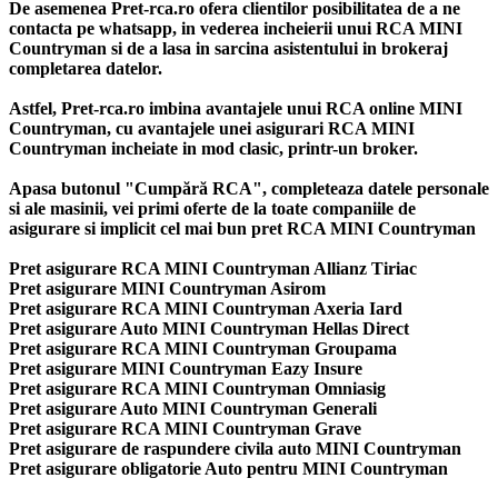
De asemenea Pret-rca.ro ofera clientilor posibilitatea de a ne
contacta pe whatsapp, in vederea incheierii unui RCA MINI
Countryman si de a lasa in sarcina asistentului in brokeraj
completarea datelor.
Astfel, Pret-rca.ro imbina avantajele unui RCA online MINI
Countryman, cu avantajele unei asigurari RCA MINI
Countryman incheiate in mod clasic, printr-un broker.
Apasa butonul "Cumpără RCA", completeaza datele personale
si ale masinii, vei primi oferte de la toate companiile de
asigurare si implicit cel mai bun
pret RCA MINI Countryman
Pret asigurare RCA MINI Countryman Allianz Tiriac
Pret asigurare MINI Countryman Asirom
Pret asigurare RCA MINI Countryman Axeria Iard
Pret asigurare Auto MINI Countryman Hellas Direct
Pret asigurare RCA MINI Countryman Groupama
Pret asigurare MINI Countryman Eazy Insure
Pret asigurare RCA MINI Countryman Omniasig
Pret asigurare Auto MINI Countryman Generali
Pret asigurare RCA MINI Countryman Grave
Pret asigurare de raspundere civila auto MINI Countryman
Pret asigurare obligatorie Auto pentru MINI Countryman