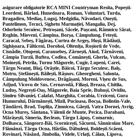
asigurare obligatorie RCA MINI Countryman Resita, Popești-
Leordeni, Bârlad, Hunedoara, Roman, Voluntari, Turda,
Bragadiru, Mediaș, Lugoj, Medgidia, Năvodari, Onești,
Pantelimon, Tecuci, Sighetu Marmației, Mangalia, Dej,
Odorheiu Secuiesc, Petroșani, Săcele, Pașcani, Râmnicu Sărat,
Reghin, Mioveni, Câmpina, Borșa, Câmpulung, Fetești,
Caracal, Sebeș, Făgăraș, Curtea de Argeș, Huși, Rădăuți,
Sighișoara, Fălticeni, Dorohoi, Oltenița, Roșiorii de Vede,
Cisnădie, Otopeni, Caransebeș, Zărnești, Aiud, Târnăveni,
Câmpia Turzii, Buftea, Codlea, Comănești, Gherla, Vulcan,
Moinești, Petrila, Turnu Măgurele, Cugir, Lupeni, Carei,
Târgu Neamț, Blaj, Orăștie, Băicoi, Târgu Secuiesc, Balș,
Motru, Ștefănești, Băilești, Râșnov, Gheorgheni, Salonta,
Câmpulung Moldovenesc, Drăgășani, Moreni, Vișeu de Sus,
Adjud, Vicovu de Sus, Cernavodă, Filiași, Breaza, Chitila,
Luduș, Negrești-Oaș, Măgurele, Baia Sprie, Buhuși, Ovidiu,
Șimleu Silvaniei, Calafat, Marghita, Corabia, Urziceni, Gura
Humorului, Dărmănești, Mizil, Pucioasa, Bocșa, Bolintin-Vale,
Țăndărei, Brad, Toplița, Zimnicea, Găești, Vatra Dornei, Avrig,
Ocna Mureș, Sântana, Vălenii de Munte, Pecica, Darabani,
Mărășești, Simeria, Beclean, Târgu Lăpuș, Comarnic,
Dolhasca, Sângeorz-Băi, Scornicești, Săcueni, Sânnicolau Mare,
Flămânzi, Târgu Ocna, Hârlău, Dăbuleni, Boldești-Scăeni,
Rovinari, Năsăud, Jimbolia, Videle, Urlați, Călan, Lipova,