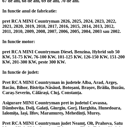
67 de ani, 68 de ani, 69 de ani, 70 de ani.
In functie anul de fabricatie:
pret RCA MINI Countryman 2026, 2025, 2024, 2023, 2022,
2021, 2020, 2019, 2018, 2017, 2016, 2015, 2014, 2013, 2012,
2011, 2010, 2009, 2008, 2007, 2006, 2005, 2004, 2003 sau 2002.
In functie motor:
pret RCA MINI Countryman Diesel, Benzina, Hybrid sub 50
KW, 51-75 KW, 76-100 KW, 101-125 KW, 126-150 KW, 151-200
KW, 201-300 KW, peste 300 KW.
In functie de judet:
Pret RCA MINI Countryman in judetele Alba, Arad, Argeș,
Bacău, Bihor, Bistrița-Năsăud, Botoșani, Brașov, Brăila, Buzău,
Caraș-Severin, Călărași, Cluj, Constanța.
Asigurare MINI Countryman pret in judetul Covasna,
Dâmbovița, Dolj, Galați, Giurgiu, Gorj, Harghita, Hunedoara,
Ialomița, Iași, Ilfov, Maramureș, Mehedinți, Mureș.
Pret RCA MINI Countryman judet Neamț, Olt, Prahova, Satu