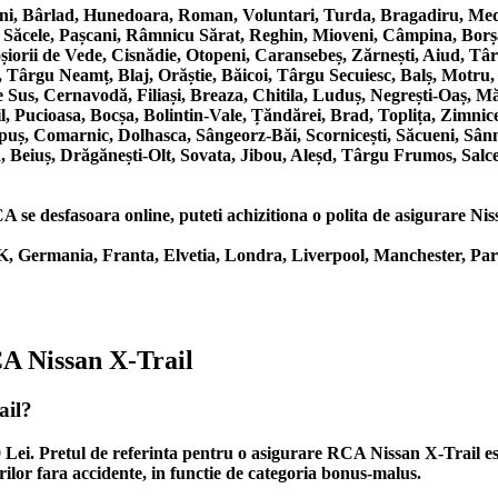
eni, Bârlad, Hunedoara, Roman, Voluntari, Turda, Bragadiru, Medi
, Săcele, Pașcani, Râmnicu Sărat, Reghin, Mioveni, Câmpina, Borș
Roșiorii de Vede, Cisnădie, Otopeni, Caransebeș, Zărnești, Aiud, T
 Târgu Neamț, Blaj, Orăștie, Băicoi, Târgu Secuiesc, Balș, Motru,
us, Cernavodă, Filiași, Breaza, Chitila, Luduș, Negrești-Oaș, Măg
 Pucioasa, Bocșa, Bolintin-Vale, Țăndărei, Brad, Toplița, Zimnice
puș, Comarnic, Dolhasca, Sângeorz-Băi, Scornicești, Săcueni, Sân
, Beiuș, Drăgănești-Olt, Sovata, Jibou, Aleșd, Târgu Frumos, Salce
se desfasoara online, puteti achizitiona o polita de asigurare Nissan
K, Germania, Franta, Elvetia, Londra, Liverpool, Manchester, Par
CA Nissan X-Trail
ail?
29 Lei. Pretul de referinta pentru o asigurare RCA Nissan X-Trail 
ilor fara accidente, in functie de categoria bonus-malus.