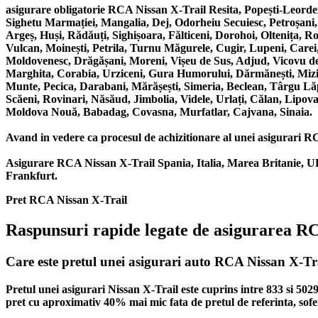
asigurare obligatorie RCA Nissan X-Trail Resita, Popești-Leord
Sighetu Marmației, Mangalia, Dej, Odorheiu Secuiesc, Petroșani
Argeș, Huși, Rădăuți, Sighișoara, Fălticeni, Dorohoi, Oltenița, 
Vulcan, Moinești, Petrila, Turnu Măgurele, Cugir, Lupeni, Carei,
Moldovenesc, Drăgășani, Moreni, Vișeu de Sus, Adjud, Vicovu de S
Marghita, Corabia, Urziceni, Gura Humorului, Dărmănești, Mizil,
Munte, Pecica, Darabani, Mărășești, Simeria, Beclean, Târgu Lă
Scăeni, Rovinari, Năsăud, Jimbolia, Videle, Urlați, Călan, Lipova
Moldova Nouă, Babadag, Covasna, Murfatlar, Cajvana, Sinaia.
Avand in vedere ca procesul de achizitionare al unei asigurari RCA 
Asigurare RCA Nissan X-Trail Spania, Italia, Marea Britanie, U
Frankfurt.
Pret RCA Nissan X-Trail
Raspunsuri rapide legate de asigurarea R
Care este pretul unei asigurari auto RCA Nissan X-Tr
Pretul unei asigurari Nissan X-Trail este cuprins intre 833 si 50
pret cu aproximativ 40% mai mic fata de pretul de referinta, sofer