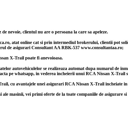
 de nevoie, clientul nu are o persoana la care sa apeleze.
ro, atat online cat si prin intermediul brokerului, clientii pot soli
rul de asigurari Consultant AA RBK-537 www.consultantaa.ro;
san X-Trail poate fi anevoioasa.
datelor autovehiculelor se realizeaza automat dupa numarul de inma
tacta pe whatsapp, in vederea incheierii unui RCA Nissan X-Trail si
rail, cu avantajele unei asigurari RCA Nissan X-Trail incheiate in
 masinii, vei primi oferte de la toate companiile de asigurare si 