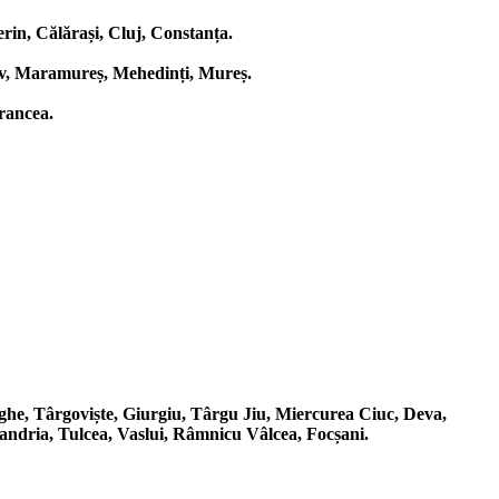
rin, Călărași, Cluj, Constanța.
fov, Maramureș, Mehedinți, Mureș.
rancea.
rghe, Târgoviște, Giurgiu, Târgu Jiu, Miercurea Ciuc, Deva,
andria, Tulcea, Vaslui, Râmnicu Vâlcea, Focșani.