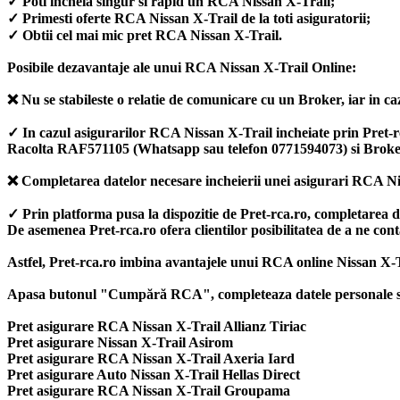
✓ Poti incheia singur si rapid un RCA Nissan X-Trail;
✓ Primesti oferte RCA Nissan X-Trail de la toti asiguratorii;
✓ Obtii cel mai mic pret RCA Nissan X-Trail.
Posibile dezavantaje ale unui RCA Nissan X-Trail Online:
❌ Nu se stabileste o relatie de comunicare cu un Broker, iar in caz
✓ In cazul asigurarilor RCA Nissan X-Trail incheiate prin Pret-rca.
Racolta RAF571105 (Whatsapp sau telefon 0771594073) si Broke
❌ Completarea datelor necesare incheierii unei asigurari RCA Nis
✓ Prin platforma pusa la dispozitie de Pret-rca.ro, completarea 
De asemenea Pret-rca.ro ofera clientilor posibilitatea de a ne con
Astfel, Pret-rca.ro imbina avantajele unui RCA online Nissan X-T
Apasa butonul "Cumpără RCA", completeaza datele personale si ale
Pret asigurare RCA Nissan X-Trail Allianz Tiriac
Pret asigurare Nissan X-Trail Asirom
Pret asigurare RCA Nissan X-Trail Axeria Iard
Pret asigurare Auto Nissan X-Trail Hellas Direct
Pret asigurare RCA Nissan X-Trail Groupama