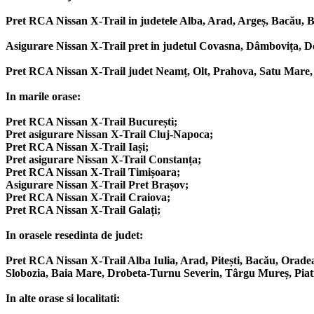
Pret RCA Nissan X-Trail in judetele Alba, Arad, Argeș, Bacău, Bi
Asigurare Nissan X-Trail pret in judetul Covasna, Dâmbovița, Do
Pret RCA Nissan X-Trail judet Neamț, Olt, Prahova, Satu Mare, S
In marile orase:
Pret RCA Nissan X-Trail București;
Pret asigurare Nissan X-Trail Cluj-Napoca;
Pret RCA Nissan X-Trail Iași;
Pret asigurare Nissan X-Trail Constanța;
Pret RCA Nissan X-Trail Timișoara;
Asigurare Nissan X-Trail Pret Brașov;
Pret RCA Nissan X-Trail Craiova;
Pret RCA Nissan X-Trail Galați;
In orasele resedinta de judet:
Pret RCA Nissan X-Trail Alba Iulia, Arad, Pitești, Bacău, Oradea
Slobozia, Baia Mare, Drobeta-Turnu Severin, Târgu Mureș, Piatra
In alte orase si localitati: