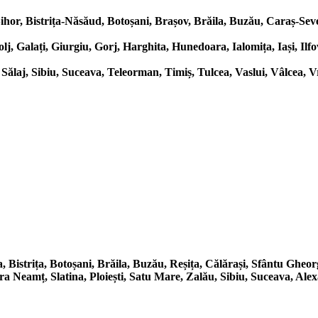
hor, Bistrița-Năsăud, Botoșani, Brașov, Brăila, Buzău, Caraș-Seve
lj, Galați, Giurgiu, Gorj, Harghita, Hunedoara, Ialomița, Iași, Il
ălaj, Sibiu, Suceava, Teleorman, Timiș, Tulcea, Vaslui, Vâlcea, V
, Bistrița, Botoșani, Brăila, Buzău, Reșița, Călărași, Sfântu Gheo
 Neamț, Slatina, Ploiești, Satu Mare, Zalău, Sibiu, Suceava, Alex