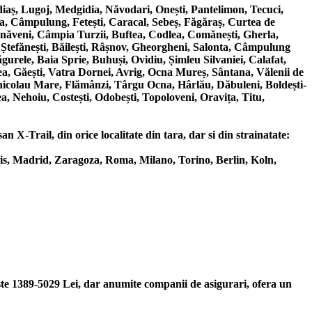
aș, Lugoj, Medgidia, Năvodari, Onești, Pantelimon, Tecuci,
a, Câmpulung, Fetești, Caracal, Sebeș, Făgăraș, Curtea de
ârnăveni, Câmpia Turzii, Buftea, Codlea, Comănești, Gherla,
 Ștefănești, Băilești, Râșnov, Gheorgheni, Salonta, Câmpulung
urele, Baia Sprie, Buhuși, Ovidiu, Șimleu Silvaniei, Calafat,
a, Găești, Vatra Dornei, Avrig, Ocna Mureș, Sântana, Vălenii de
nicolau Mare, Flămânzi, Târgu Ocna, Hârlău, Dăbuleni, Boldești-
a, Nehoiu, Costești, Odobești, Topoloveni, Oravița, Titu,
 X-Trail, din orice localitate din tara, dar si din strainatate:
is, Madrid, Zaragoza, Roma, Milano, Torino, Berlin, Koln,
este 1389-5029 Lei, dar anumite companii de asigurari, ofera un