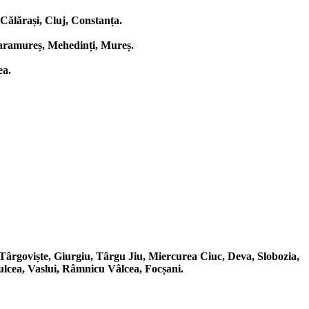
Călărași, Cluj, Constanța.
 Maramureș, Mehedinți, Mureș.
ea.
 Târgoviște, Giurgiu, Târgu Jiu, Miercurea Ciuc, Deva, Slobozia,
ulcea, Vaslui, Râmnicu Vâlcea, Focșani.