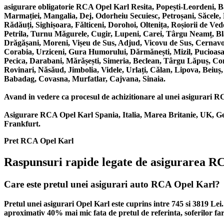
asigurare obligatorie RCA Opel Karl Resita, Popești-Leordeni, 
Marmației, Mangalia, Dej, Odorheiu Secuiesc, Petroșani, Săcele
Rădăuți, Sighișoara, Fălticeni, Dorohoi, Oltenița, Roșiorii de V
Petrila, Turnu Măgurele, Cugir, Lupeni, Carei, Târgu Neamț, Bla
Drăgășani, Moreni, Vișeu de Sus, Adjud, Vicovu de Sus, Cernavodă
Corabia, Urziceni, Gura Humorului, Dărmănești, Mizil, Pucioasa,
Pecica, Darabani, Mărășești, Simeria, Beclean, Târgu Lăpuș, Co
Rovinari, Năsăud, Jimbolia, Videle, Urlați, Călan, Lipova, Beiuș
Babadag, Covasna, Murfatlar, Cajvana, Sinaia.
Avand in vedere ca procesul de achizitionare al unei asigurari RCA 
Asigurare RCA Opel Karl Spania, Italia, Marea Britanie, UK, Ge
Frankfurt.
Pret RCA Opel Karl
Raspunsuri rapide legate de asigurarea R
Care este pretul unei asigurari auto RCA Opel Karl?
Pretul unei asigurari Opel Karl este cuprins intre 745 si 3819 Le
aproximativ 40% mai mic fata de pretul de referinta, soferilor fa