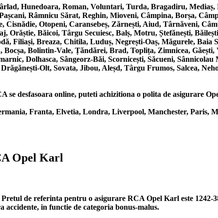
Bârlad, Hunedoara, Roman, Voluntari, Turda, Bragadiru, Mediaș, 
, Pașcani, Râmnicu Sărat, Reghin, Mioveni, Câmpina, Borșa, Câmpul
ede, Cisnădie, Otopeni, Caransebeș, Zărnești, Aiud, Târnăveni, Câm
j, Orăștie, Băicoi, Târgu Secuiesc, Balș, Motru, Ștefănești, Băil
, Filiași, Breaza, Chitila, Luduș, Negrești-Oaș, Măgurele, Baia Sp
 Bocșa, Bolintin-Vale, Țăndărei, Brad, Toplița, Zimnicea, Găești
marnic, Dolhasca, Sângeorz-Băi, Scornicești, Săcueni, Sânnicolau
, Drăgănești-Olt, Sovata, Jibou, Aleșd, Târgu Frumos, Salcea, Neho
se desfasoara online, puteti achizitiona o polita de asigurare Opel K
rmania, Franta, Elvetia, Londra, Liverpool, Manchester, Paris, M
CA Opel Karl
i. Pretul de referinta pentru o asigurare RCA Opel Karl este 1242-
ra accidente, in functie de categoria bonus-malus.