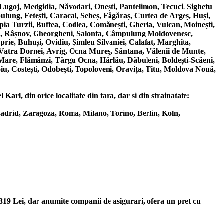
Lugoj, Medgidia, Năvodari, Onești, Pantelimon, Tecuci, Sighetu
ung, Fetești, Caracal, Sebeș, Făgăraș, Curtea de Argeș, Huși,
pia Turzii, Buftea, Codlea, Comănești, Gherla, Vulcan, Moinești,
ești, Râșnov, Gheorgheni, Salonta, Câmpulung Moldovenesc,
rie, Buhuși, Ovidiu, Șimleu Silvaniei, Calafat, Marghita,
, Vatra Dornei, Avrig, Ocna Mureș, Sântana, Vălenii de Munte,
 Mare, Flămânzi, Târgu Ocna, Hârlău, Dăbuleni, Boldești-Scăeni,
iu, Costești, Odobești, Topoloveni, Oravița, Titu, Moldova Nouă,
arl, din orice localitate din tara, dar si din strainatate:
adrid, Zaragoza, Roma, Milano, Torino, Berlin, Koln,
3819 Lei, dar anumite companii de asigurari, ofera un pret cu