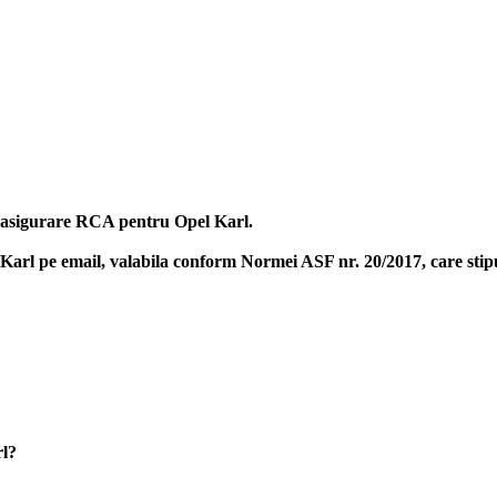
na asigurare RCA pentru Opel Karl.
 Karl
pe email, valabila conform Normei ASF nr. 20/2017, care stipu
rl?