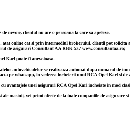
 de nevoie, clientul nu are o persoana la care sa apeleze.
tat online cat si prin intermediul brokerului, clientii pot solicita 
rul de asigurari Consultant AA RBK-537 www.consultantaa.ro;
el Karl poate fi anevoioasa.
datelor autovehiculelor se realizeaza automat dupa numarul de inma
tacta pe whatsapp, in vederea incheierii unui RCA Opel Karl si de a
 cu avantajele unei asigurari RCA Opel Karl incheiate in mod clasi
 masinii, vei primi oferte de la toate companiile de asigurare si 