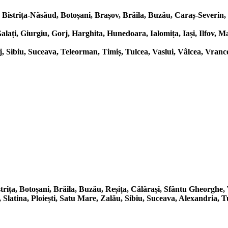
Bistrița-Năsăud, Botoșani, Brașov, Brăila, Buzău, Caraș-Severin, 
alați, Giurgiu, Gorj, Harghita, Hunedoara, Ialomița, Iași, Ilfov,
 Sibiu, Suceava, Teleorman, Timiș, Tulcea, Vaslui, Vâlcea, Vranc
trița, Botoșani, Brăila, Buzău, Reșița, Călărași, Sfântu Gheorghe,
atina, Ploiești, Satu Mare, Zalău, Sibiu, Suceava, Alexandria, T