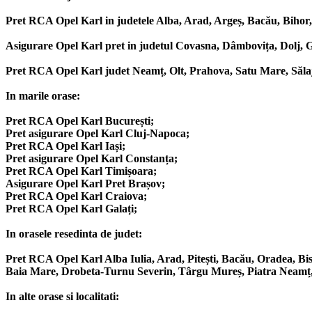
Pret RCA Opel Karl in judetele Alba, Arad, Argeș, Bacău, Bihor, 
Asigurare Opel Karl pret in judetul Covasna, Dâmbovița, Dolj, G
Pret RCA Opel Karl judet Neamț, Olt, Prahova, Satu Mare, Sălaj,
In marile orase:
Pret RCA Opel Karl București;
Pret asigurare Opel Karl Cluj-Napoca;
Pret RCA Opel Karl Iași;
Pret asigurare Opel Karl Constanța;
Pret RCA Opel Karl Timișoara;
Asigurare Opel Karl Pret Brașov;
Pret RCA Opel Karl Craiova;
Pret RCA Opel Karl Galați;
In orasele resedinta de judet:
Pret RCA Opel Karl Alba Iulia, Arad, Pitești, Bacău, Oradea, Bis
Baia Mare, Drobeta-Turnu Severin, Târgu Mureș, Piatra Neamț, Sl
In alte orase si localitati: