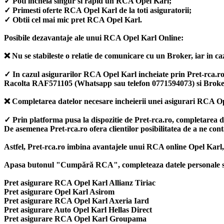
✓ Poti incheia singur si rapid un RCA Opel Karl;
✓ Primesti oferte RCA Opel Karl de la toti asiguratorii;
✓ Obtii cel mai mic pret RCA Opel Karl.
Posibile dezavantaje ale unui RCA Opel Karl Online:
❌ Nu se stabileste o relatie de comunicare cu un Broker, iar in caz
✓ In cazul asigurarilor RCA Opel Karl incheiate prin Pret-rca.ro, a
Racolta RAF571105 (Whatsapp sau telefon 0771594073) si Broke
❌ Completarea datelor necesare incheierii unei asigurari RCA Op
✓ Prin platforma pusa la dispozitie de Pret-rca.ro, completarea 
De asemenea Pret-rca.ro ofera clientilor posibilitatea de a ne con
Astfel, Pret-rca.ro imbina avantajele unui RCA online Opel Karl,
Apasa butonul "Cumpără RCA", completeaza datele personale si ale
Pret asigurare RCA Opel Karl Allianz Tiriac
Pret asigurare Opel Karl Asirom
Pret asigurare RCA Opel Karl Axeria Iard
Pret asigurare Auto Opel Karl Hellas Direct
Pret asigurare RCA Opel Karl Groupama