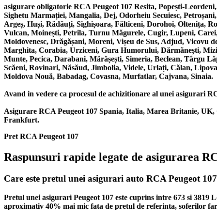
asigurare obligatorie RCA Peugeot 107 Resita, Popești-Leordeni
Sighetu Marmației, Mangalia, Dej, Odorheiu Secuiesc, Petroșani
Argeș, Huși, Rădăuți, Sighișoara, Fălticeni, Dorohoi, Oltenița, 
Vulcan, Moinești, Petrila, Turnu Măgurele, Cugir, Lupeni, Carei,
Moldovenesc, Drăgășani, Moreni, Vișeu de Sus, Adjud, Vicovu de S
Marghita, Corabia, Urziceni, Gura Humorului, Dărmănești, Mizil,
Munte, Pecica, Darabani, Mărășești, Simeria, Beclean, Târgu Lă
Scăeni, Rovinari, Năsăud, Jimbolia, Videle, Urlați, Călan, Lipova
Moldova Nouă, Babadag, Covasna, Murfatlar, Cajvana, Sinaia.
Avand in vedere ca procesul de achizitionare al unei asigurari RCA 
Asigurare RCA Peugeot 107 Spania, Italia, Marea Britanie, UK, 
Frankfurt.
Pret RCA Peugeot 107
Raspunsuri rapide legate de asigurarea R
Care este pretul unei asigurari auto RCA Peugeot 10
Pretul unei asigurari Peugeot 107 este cuprins intre 673 si 3819 
aproximativ 40% mai mic fata de pretul de referinta, soferilor fa