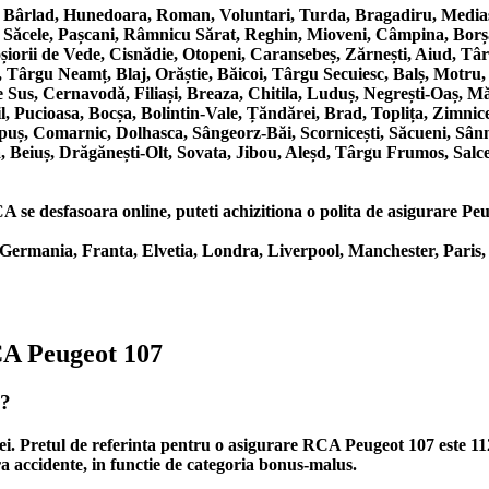
, Bârlad, Hunedoara, Roman, Voluntari, Turda, Bragadiru, Mediaș
, Săcele, Pașcani, Râmnicu Sărat, Reghin, Mioveni, Câmpina, Borș
Roșiorii de Vede, Cisnădie, Otopeni, Caransebeș, Zărnești, Aiud, T
 Târgu Neamț, Blaj, Orăștie, Băicoi, Târgu Secuiesc, Balș, Motru,
us, Cernavodă, Filiași, Breaza, Chitila, Luduș, Negrești-Oaș, Măg
 Pucioasa, Bocșa, Bolintin-Vale, Țăndărei, Brad, Toplița, Zimnice
puș, Comarnic, Dolhasca, Sângeorz-Băi, Scornicești, Săcueni, Sân
, Beiuș, Drăgănești-Olt, Sovata, Jibou, Aleșd, Târgu Frumos, Salce
se desfasoara online, puteti achizitiona o polita de asigurare Peuge
Germania, Franta, Elvetia, Londra, Liverpool, Manchester, Paris,
CA Peugeot 107
7?
Lei. Pretul de referinta pentru o asigurare RCA Peugeot 107 este 1
ra accidente, in functie de categoria bonus-malus.