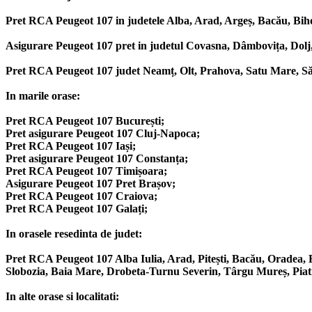
Pret RCA Peugeot 107 in judetele Alba, Arad, Argeș, Bacău, Biho
Asigurare Peugeot 107 pret in judetul Covasna, Dâmbovița, Dolj,
Pret RCA Peugeot 107 judet Neamț, Olt, Prahova, Satu Mare, Săla
In marile orase:
Pret RCA Peugeot 107 București;
Pret asigurare Peugeot 107 Cluj-Napoca;
Pret RCA Peugeot 107 Iași;
Pret asigurare Peugeot 107 Constanța;
Pret RCA Peugeot 107 Timișoara;
Asigurare Peugeot 107 Pret Brașov;
Pret RCA Peugeot 107 Craiova;
Pret RCA Peugeot 107 Galați;
In orasele resedinta de judet:
Pret RCA Peugeot 107 Alba Iulia, Arad, Pitești, Bacău, Oradea, B
Slobozia, Baia Mare, Drobeta-Turnu Severin, Târgu Mureș, Piatra
In alte orase si localitati: