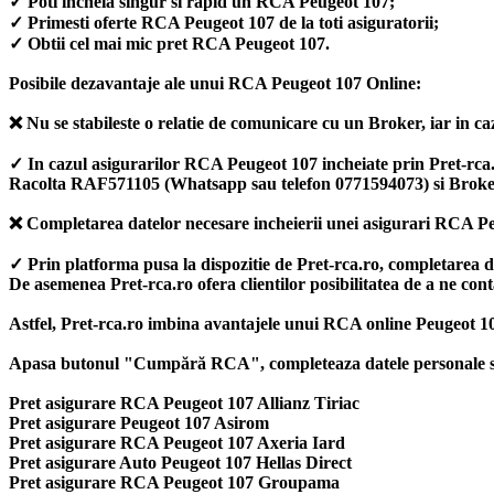
✓ Poti incheia singur si rapid un RCA Peugeot 107;
✓ Primesti oferte RCA Peugeot 107 de la toti asiguratorii;
✓ Obtii cel mai mic pret RCA Peugeot 107.
Posibile dezavantaje ale unui RCA Peugeot 107 Online:
❌ Nu se stabileste o relatie de comunicare cu un Broker, iar in caz
✓ In cazul asigurarilor RCA Peugeot 107 incheiate prin Pret-rca.ro,
Racolta RAF571105 (Whatsapp sau telefon 0771594073) si Broke
❌ Completarea datelor necesare incheierii unei asigurari RCA Pe
✓ Prin platforma pusa la dispozitie de Pret-rca.ro, completarea 
De asemenea Pret-rca.ro ofera clientilor posibilitatea de a ne con
Astfel, Pret-rca.ro imbina avantajele unui RCA online Peugeot 10
Apasa butonul "Cumpără RCA", completeaza datele personale si ale
Pret asigurare RCA Peugeot 107 Allianz Tiriac
Pret asigurare Peugeot 107 Asirom
Pret asigurare RCA Peugeot 107 Axeria Iard
Pret asigurare Auto Peugeot 107 Hellas Direct
Pret asigurare RCA Peugeot 107 Groupama