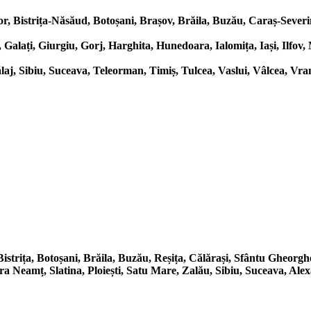
r, Bistrița-Năsăud, Botoșani, Brașov, Brăila, Buzău, Caraș-Severin
 Galați, Giurgiu, Gorj, Harghita, Hunedoara, Ialomița, Iași, Ilfo
j, Sibiu, Suceava, Teleorman, Timiș, Tulcea, Vaslui, Vâlcea, Vra
istrița, Botoșani, Brăila, Buzău, Reșița, Călărași, Sfântu Gheorg
 Neamț, Slatina, Ploiești, Satu Mare, Zalău, Sibiu, Suceava, Alex