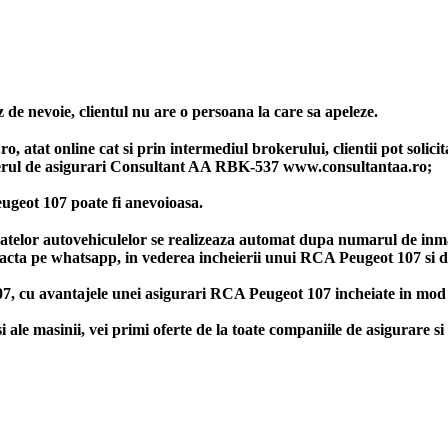
 de nevoie, clientul nu are o persoana la care sa apeleze.
 atat online cat si prin intermediul brokerului, clientii pot solicit
rul de asigurari Consultant AA RBK-537 www.consultantaa.ro;
ugeot 107 poate fi anevoioasa.
datelor autovehiculelor se realizeaza automat dupa numarul de inma
tacta pe whatsapp, in vederea incheierii unui RCA Peugeot 107 si de
7, cu avantajele unei asigurari RCA Peugeot 107 incheiate in mod c
 masinii, vei primi oferte de la toate companiile de asigurare si 