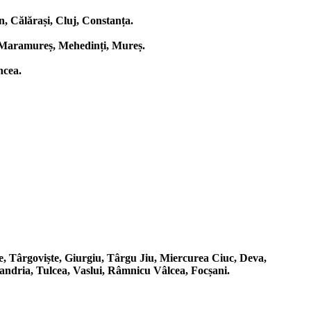
, Călărași, Cluj, Constanța.
v, Maramureș, Mehedinți, Mureș.
ncea.
he, Târgoviște, Giurgiu, Târgu Jiu, Miercurea Ciuc, Deva,
andria, Tulcea, Vaslui, Râmnicu Vâlcea, Focșani.