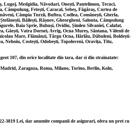
, Lugoj, Medgidia, Năvodari, Onești, Pantelimon, Tecuci,
a, Câmpulung, Fetești, Caracal, Sebeș, Făgăraș, Curtea de
ârnăveni, Câmpia Turzii, Buftea, Codlea, Comănești, Gherla,
 Ștefănești, Băilești, Râșnov, Gheorgheni, Salonta, Câmpulung
urele, Baia Sprie, Buhuși, Ovidiu, Șimleu Silvaniei, Calafat,
a, Găești, Vatra Dornei, Avrig, Ocna Mureș, Sântana, Vălenii de
nicolau Mare, Flămânzi, Târgu Ocna, Hârlău, Dăbuleni, Boldești-
a, Nehoiu, Costești, Odobești, Topoloveni, Oravița, Titu,
ot 107, din orice localitate din tara, dar si din strainatate:
 Madrid, Zaragoza, Roma, Milano, Torino, Berlin, Koln,
122-3819 Lei, dar anumite companii de asigurari, ofera un pret cu