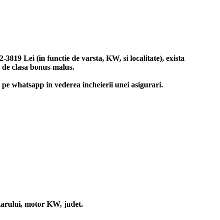
819 Lei (in functie de varsta, KW, si localitate), exista
e de clasa bonus-malus.
zi pe whatsapp in vederea incheierii unei asigurari.
etarului, motor KW, judet.