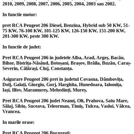
2010, 2009, 2008, 2007, 2006, 2005, 2004, 2003 sau 2002.
In functie motor:
pret RCA Peugeot 206 Diesel, Benzina, Hybrid sub 50 KW, 51-
75 KW, 76-100 KW, 101-125 KW, 126-150 KW, 151-200 KW,
201-300 KW, peste 300 KW.
In functie de judet:
Pret RCA Peugeot 206 in judetele Alba, Arad, Argeș, Bacău,
Bihor, Bistrița-Năsăud, Botoșani, Brașov, Brăila, Buzău, Caraș-
Severin, Călărași, Cluj, Constanța.
Asigurare Peugeot 206 pret in judetul Covasna, Dâmbovița,
Dolj, Galați, Giurgiu, Gorj, Harghita, Hunedoara, Ialomița,
Iași, Ilfov, Maramureș, Mehedinți, Mureș.
Pret RCA Peugeot 206 judet Neamț, Olt, Prahova, Satu Mare,
Sălaj, Sibiu, Suceava, Teleorman, Timiș, Tulcea, Vaslui, Vâlcea,
Vrancea.
In marile orase:
Pret RCA Peugeot 206 București;