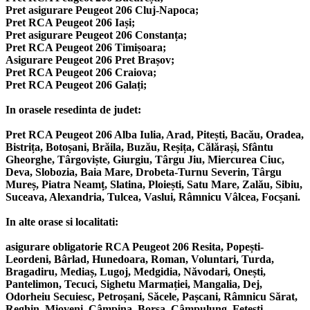
Pret asigurare Peugeot 206 Cluj-Napoca;
Pret RCA Peugeot 206 Iași;
Pret asigurare Peugeot 206 Constanța;
Pret RCA Peugeot 206 Timișoara;
Asigurare Peugeot 206 Pret Brașov;
Pret RCA Peugeot 206 Craiova;
Pret RCA Peugeot 206 Galați;
In orasele resedinta de judet:
Pret RCA Peugeot 206 Alba Iulia, Arad, Pitești, Bacău, Oradea,
Bistrița, Botoșani, Brăila, Buzău, Reșița, Călărași, Sfântu
Gheorghe, Târgoviște, Giurgiu, Târgu Jiu, Miercurea Ciuc,
Deva, Slobozia, Baia Mare, Drobeta-Turnu Severin, Târgu
Mureș, Piatra Neamț, Slatina, Ploiești, Satu Mare, Zalău, Sibiu,
Suceava, Alexandria, Tulcea, Vaslui, Râmnicu Vâlcea, Focșani.
In alte orase si localitati:
asigurare obligatorie RCA Peugeot 206 Resita, Popești-
Leordeni, Bârlad, Hunedoara, Roman, Voluntari, Turda,
Bragadiru, Mediaș, Lugoj, Medgidia, Năvodari, Onești,
Pantelimon, Tecuci, Sighetu Marmației, Mangalia, Dej,
Odorheiu Secuiesc, Petroșani, Săcele, Pașcani, Râmnicu Sărat,
Reghin, Mioveni, Câmpina, Borșa, Câmpulung, Fetești,