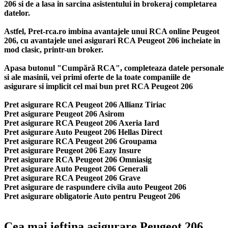
206 si de a lasa in sarcina asistentului in brokeraj completarea
datelor.
Astfel, Pret-rca.ro imbina avantajele unui RCA online Peugeot
206, cu avantajele unei asigurari RCA Peugeot 206 incheiate in
mod clasic, printr-un broker.
Apasa butonul "Cumpără RCA", completeaza datele personale
si ale masinii, vei primi oferte de la toate companiile de
asigurare si implicit cel mai bun
pret RCA Peugeot 206
Pret asigurare RCA Peugeot 206 Allianz Tiriac
Pret asigurare Peugeot 206 Asirom
Pret asigurare RCA Peugeot 206 Axeria Iard
Pret asigurare Auto Peugeot 206 Hellas Direct
Pret asigurare RCA Peugeot 206 Groupama
Pret asigurare Peugeot 206 Eazy Insure
Pret asigurare RCA Peugeot 206 Omniasig
Pret asigurare Auto Peugeot 206 Generali
Pret asigurare RCA Peugeot 206 Grave
Pret asigurare de raspundere civila auto Peugeot 206
Pret asigurare obligatorie Auto pentru Peugeot 206
Cea mai ieftina asigurare Peugeot 206