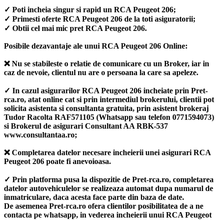
✓ Poti incheia singur si rapid un RCA Peugeot 206;
✓ Primesti oferte RCA Peugeot 206 de la toti asiguratorii;
✓ Obtii cel mai mic pret RCA Peugeot 206.
Posibile dezavantaje ale unui RCA Peugeot 206 Online:
❌ Nu se stabileste o relatie de comunicare cu un Broker, iar in
caz de nevoie, clientul nu are o persoana la care sa apeleze.
✓ In cazul asigurarilor RCA Peugeot 206 incheiate prin Pret-
rca.ro, atat online cat si prin intermediul brokerului, clientii pot
solicita asistenta si consultanta gratuita, prin asistent brokeraj
Tudor Racolta RAF571105 (Whatsapp sau telefon 0771594073)
si Brokerul de asigurari Consultant AA RBK-537
www.consultantaa.ro;
❌ Completarea datelor necesare incheierii unei asigurari RCA
Peugeot 206 poate fi anevoioasa.
✓ Prin platforma pusa la dispozitie de Pret-rca.ro, completarea
datelor autovehiculelor se realizeaza automat dupa numarul de
inmatriculare, daca acesta face parte din baza de date.
De asemenea Pret-rca.ro ofera clientilor posibilitatea de a ne
contacta pe whatsapp, in vederea incheierii unui RCA Peugeot