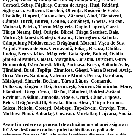
Caracal, Sebeș, Făgăraș, Curtea de Argeș, Huși, Rădăuți,
Sighișoara, Fălticeni, Dorohoi, Oltenița, Roșiorii de Vede,
Cisnădie, Otopeni, Caransebeș, Zărnești, Aiud, Târnăveni,
Câmpia Turzii, Buftea, Codlea, Comănești, Gherla, Vulcan,
Moinești, Petrila, Turnu Măgurele, Cugir, Lupeni, Carei,
Târgu Neamț, Blaj, Orăștie, Băicoi, Târgu Secuiesc, Balș,
Motru, Ștefănești, Băilești, Râșnov, Gheorgheni, Salonta,
Câmpulung Moldovenesc, Drăgășani, Moreni, Vișeu de Sus,
Adjud, Vicovu de Sus, Cernavodă, Filiași, Breaza, Chitila,
Luduș, Negrești-Oaș, Măgurele, Baia Sprie, Buhuși, Ovidiu,
Șimleu Silvaniei, Calafat, Marghita, Corabia, Urziceni, Gura
Humorului, Dărmănești, Mizil, Pucioasa, Bocșa, Bolintin-Vale,
Țăndărei, Brad, Toplița, Zimnicea, Găești, Vatra Dornei, Avrig,
Ocna Mureș, Sântana, Vălenii de Munte, Pecica, Darabani,
Mărășești, Simeria, Beclean, Târgu Lăpuș, Comarnic,
Dolhasca, Sângeorz-Băi, Scornicești, Săcueni, Sânnicolau Mare,
Flămânzi, Târgu Ocna, Hârlău, Dăbuleni, Boldești-Scăeni,
Rovinari, Năsăud, Jimbolia, Videle, Urlați, Călan, Lipova,
Beiuș, Drăgănești-Olt, Sovata, Jibou, Aleșd, Târgu Frumos,
Salcea, Nehoiu, Costești, Odobești, Topoloveni, Oravița, Titu,
Moldova Nouă, Babadag, Covasna, Murfatlar, Cajvana, Sinaia.
Avand in vedere ca procesul de achizitionare al unei asigurari
RCA se desfasoara online, puteti achizitiona o polita de