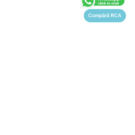
Cumpără RCA
Home
›
Pret RCA Peugeot Rifter
See FAQs
Quick Answers
Pret RCA Peugeot Rifter
Pretul pentru o asigurare RCA Peugeot Rifter variaza intre 833
si 4129 Lei. Desi pretul de referinta pentru RCA Peugeot Rifter
este 1389-4129 Lei (in functie de varsta, KW, si localitate),
exista companii de asigurari, care ofera un pret cu
aproximativ 40% mai mic fata de pretul de referinta, soferilor