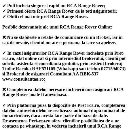
✓ Poti incheia singur si rapid un RCA Range Rover;
✓ Primesti oferte RCA Range Rover de la toti asiguratorii;
✓ Obtii cel mai mic pret RCA Range Rover.
Posibile dezavantaje ale unui RCA Range Rover Online:
❌ Nu se stabileste o relatie de comunicare cu un Broker, iar in
caz de nevoie, clientul nu are o persoana la care sa apeleze.
✓ In cazul asigurarilor RCA Range Rover incheiate prin Pret-
rca.ro, atat online cat si prin intermediul brokerului, clientii pot
solicita asistenta si consultanta gratuita, prin asistent brokeraj
Tudor Racolta RAF571105 (Whatsapp sau telefon 0771594073)
si Brokerul de asigurari Consultant AA RBK-537
www.consultantaa.ro;
❌ Completarea datelor necesare incheierii unei asigurari RCA
Range Rover poate fi anevoioasa.
✓ Prin platforma pusa la dispozitie de Pret-rca.ro, completarea
datelor autovehiculelor se realizeaza automat dupa numarul de
inmatriculare, daca acesta face parte din baza de date.
De asemenea Pret-rca.ro ofera clientilor posibilitatea de a ne
contacta pe whatsapp, in vederea incheierii unui RCA Range