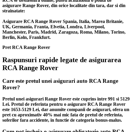
RCA se desfasoara online, puteti achizitiona o polita de
asigurare Range Rover, din orice localitate din tara, dar si din
strainatate:
Asigurare RCA Range Rover Spania, Italia, Marea Britanie,
UK, Germania, Franta, Elvetia, Londra, Liverpool,
Manchester, Paris, Madrid, Zaragoza, Roma, Milano, Torino,
Berlin, Koln, Frankfurt.
Pret RCA Range Rover
Raspunsuri rapide legate de asigurarea
RCA Range Rover
Care este pretul unei asigurari auto RCA Range
Rover?
Pretul unei asigurari Range Rover este cuprins intre 991 si 5129
Lei. Pretul de referinta pentru o asigurare RCA Range Rover
este 1653-5129 Lei, dar anumite companii de asigurari, ofera un
pret cu aproximativ 40% mai mic fata de pretul de referinta,
soferilor fara accidente, in functie de categoria bonus-malus.
Cum pot incheia o asigurare obligatorie auto RCA