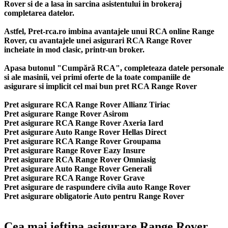
Rover si de a lasa in sarcina asistentului in brokeraj
completarea datelor.
Astfel, Pret-rca.ro imbina avantajele unui RCA online Range
Rover, cu avantajele unei asigurari RCA Range Rover
incheiate in mod clasic, printr-un broker.
Apasa butonul "Cumpără RCA", completeaza datele personale
si ale masinii, vei primi oferte de la toate companiile de
asigurare si implicit cel mai bun
pret RCA Range Rover
Pret asigurare RCA Range Rover Allianz Tiriac
Pret asigurare Range Rover Asirom
Pret asigurare RCA Range Rover Axeria Iard
Pret asigurare Auto Range Rover Hellas Direct
Pret asigurare RCA Range Rover Groupama
Pret asigurare Range Rover Eazy Insure
Pret asigurare RCA Range Rover Omniasig
Pret asigurare Auto Range Rover Generali
Pret asigurare RCA Range Rover Grave
Pret asigurare de raspundere civila auto Range Rover
Pret asigurare obligatorie Auto pentru Range Rover
Cea mai ieftina asigurare Range Rover