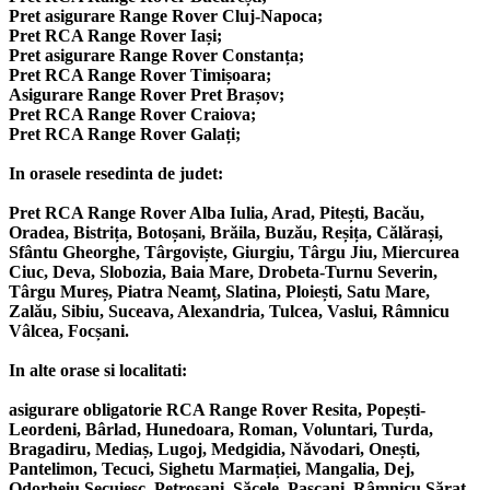
Pret asigurare Range Rover Cluj-Napoca;
Pret RCA Range Rover Iași;
Pret asigurare Range Rover Constanța;
Pret RCA Range Rover Timișoara;
Asigurare Range Rover Pret Brașov;
Pret RCA Range Rover Craiova;
Pret RCA Range Rover Galați;
In orasele resedinta de judet:
Pret RCA Range Rover Alba Iulia, Arad, Pitești, Bacău,
Oradea, Bistrița, Botoșani, Brăila, Buzău, Reșița, Călărași,
Sfântu Gheorghe, Târgoviște, Giurgiu, Târgu Jiu, Miercurea
Ciuc, Deva, Slobozia, Baia Mare, Drobeta-Turnu Severin,
Târgu Mureș, Piatra Neamț, Slatina, Ploiești, Satu Mare,
Zalău, Sibiu, Suceava, Alexandria, Tulcea, Vaslui, Râmnicu
Vâlcea, Focșani.
In alte orase si localitati:
asigurare obligatorie RCA Range Rover Resita, Popești-
Leordeni, Bârlad, Hunedoara, Roman, Voluntari, Turda,
Bragadiru, Mediaș, Lugoj, Medgidia, Năvodari, Onești,
Pantelimon, Tecuci, Sighetu Marmației, Mangalia, Dej,
Odorheiu Secuiesc, Petroșani, Săcele, Pașcani, Râmnicu Sărat,