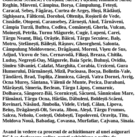
Reghin, Mioveni, Câmpina, Borșa, Câmpulung, Fetești,
Caracal, Sebeș, Făgăraș, Curtea de Argeș, Huși, Rădăuți,
Sighișoara, Fălticeni, Dorohoi, Oltenița, Roșiorii de Vede,
Cisnădie, Otopeni, Caransebeș, Zărnești, Aiud, Târnăveni,
Câmpia Turzii, Buftea, Codlea, Comănești, Gherla, Vulcan,
Moinești, Petrila, Turnu Măgurele, Cugir, Lupeni, Carei,
Târgu Neamț, Blaj, Orăștie, Băicoi, Târgu Secuiesc, Balș,
Motru, Ștefănești, Băilești, Râșnov, Gheorgheni, Salonta,
Câmpulung Moldovenesc, Drăgășani, Moreni, Vișeu de Sus,
Adjud, Vicovu de Sus, Cernavodă, Filiași, Breaza, Chitila,
Luduș, Negrești-Oaș, Măgurele, Baia Sprie, Buhuși, Ovidiu,
Șimleu Silvaniei, Calafat, Marghita, Corabia, Urziceni, Gura
Humorului, Dărmănești, Mizil, Pucioasa, Bocșa, Bolintin-Vale,
Țăndărei, Brad, Toplița, Zimnicea, Găești, Vatra Dornei, Avrig,
Ocna Mureș, Sântana, Vălenii de Munte, Pecica, Darabani,
Mărășești, Simeria, Beclean, Târgu Lăpuș, Comarnic,
Dolhasca, Sângeorz-Băi, Scornicești, Săcueni, Sânnicolau Mare,
Flămânzi, Târgu Ocna, Hârlău, Dăbuleni, Boldești-Scăeni,
Rovinari, Năsăud, Jimbolia, Videle, Urlați, Călan, Lipova,
Beiuș, Drăgănești-Olt, Sovata, Jibou, Aleșd, Târgu Frumos,
Salcea, Nehoiu, Costești, Odobești, Topoloveni, Oravița, Titu,
Moldova Nouă, Babadag, Covasna, Murfatlar, Cajvana, Sinaia.
Avand in vedere ca procesul de achizitionare al unei asigurari