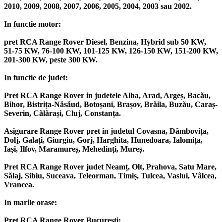
2010, 2009, 2008, 2007, 2006, 2005, 2004, 2003 sau 2002.
In functie motor:
pret RCA Range Rover Diesel, Benzina, Hybrid sub 50 KW,
51-75 KW, 76-100 KW, 101-125 KW, 126-150 KW, 151-200 KW,
201-300 KW, peste 300 KW.
In functie de judet:
Pret RCA Range Rover in judetele Alba, Arad, Argeș, Bacău,
Bihor, Bistrița-Năsăud, Botoșani, Brașov, Brăila, Buzău, Caraș-
Severin, Călărași, Cluj, Constanța.
Asigurare Range Rover pret in judetul Covasna, Dâmbovița,
Dolj, Galați, Giurgiu, Gorj, Harghita, Hunedoara, Ialomița,
Iași, Ilfov, Maramureș, Mehedinți, Mureș.
Pret RCA Range Rover judet Neamț, Olt, Prahova, Satu Mare,
Sălaj, Sibiu, Suceava, Teleorman, Timiș, Tulcea, Vaslui, Vâlcea,
Vrancea.
In marile orase:
Pret RCA Range Rover București;