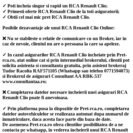
✓ Poti incheia singur si rapid un RCA Renault Clio;
✓ Primesti oferte RCA Renault Clio de la toti asiguratorii;
✓ Obtii cel mai mic pret RCA Renault Clio.
Posibile dezavantaje ale unui RCA Renault Clio Online:
❌ Nu se stabileste o relatie de comunicare cu un Broker, iar in
caz de nevoie, clientul nu are o persoana la care sa apeleze.
✓ In cazul asigurarilor RCA Renault Clio incheiate prin Pret-
rca.ro, atat online cat si prin intermediul brokerului, clientii pot
solicita asistenta si consultanta gratuita, prin asistent brokeraj
Tudor Racolta RAF571105 (Whatsapp sau telefon 0771594073)
si Brokerul de asigurari Consultant AA RBK-537
www.consultantaa.ro;
❌ Completarea datelor necesare incheierii unei asigurari RCA
Renault Clio poate fi anevoioasa.
✓ Prin platforma pusa la dispozitie de Pret-rca.ro, completarea
datelor autovehiculelor se realizeaza automat dupa numarul de
inmatriculare, daca acesta face parte din baza de date.
De asemenea Pret-rca.ro ofera clientilor posibilitatea de a ne
contacta pe whatsapp, in vederea incheierii unui RCA Renault