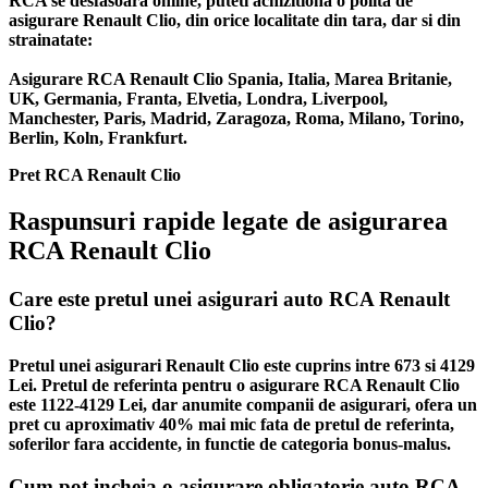
RCA se desfasoara online, puteti achizitiona o polita de
asigurare Renault Clio, din orice localitate din tara, dar si din
strainatate:
Asigurare RCA Renault Clio Spania, Italia, Marea Britanie,
UK, Germania, Franta, Elvetia, Londra, Liverpool,
Manchester, Paris, Madrid, Zaragoza, Roma, Milano, Torino,
Berlin, Koln, Frankfurt.
Pret RCA Renault Clio
Raspunsuri rapide legate de asigurarea
RCA Renault Clio
Care este pretul unei asigurari auto RCA Renault
Clio?
Pretul unei asigurari Renault Clio este cuprins intre 673 si 4129
Lei. Pretul de referinta pentru o asigurare RCA Renault Clio
este 1122-4129 Lei, dar anumite companii de asigurari, ofera un
pret cu aproximativ 40% mai mic fata de pretul de referinta,
soferilor fara accidente, in functie de categoria bonus-malus.
Cum pot incheia o asigurare obligatorie auto RCA