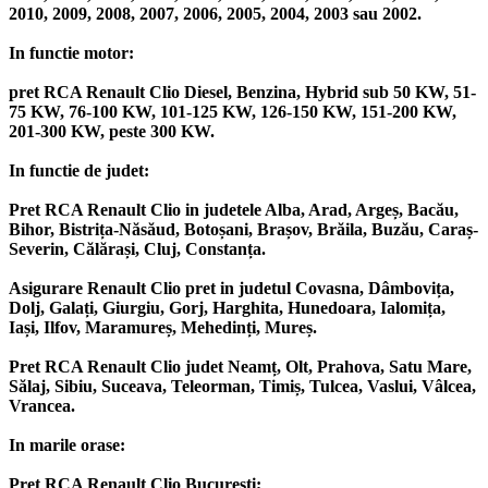
2010, 2009, 2008, 2007, 2006, 2005, 2004, 2003 sau 2002.
In functie motor:
pret RCA Renault Clio Diesel, Benzina, Hybrid sub 50 KW, 51-
75 KW, 76-100 KW, 101-125 KW, 126-150 KW, 151-200 KW,
201-300 KW, peste 300 KW.
In functie de judet:
Pret RCA Renault Clio in judetele Alba, Arad, Argeș, Bacău,
Bihor, Bistrița-Năsăud, Botoșani, Brașov, Brăila, Buzău, Caraș-
Severin, Călărași, Cluj, Constanța.
Asigurare Renault Clio pret in judetul Covasna, Dâmbovița,
Dolj, Galați, Giurgiu, Gorj, Harghita, Hunedoara, Ialomița,
Iași, Ilfov, Maramureș, Mehedinți, Mureș.
Pret RCA Renault Clio judet Neamț, Olt, Prahova, Satu Mare,
Sălaj, Sibiu, Suceava, Teleorman, Timiș, Tulcea, Vaslui, Vâlcea,
Vrancea.
In marile orase:
Pret RCA Renault Clio București;