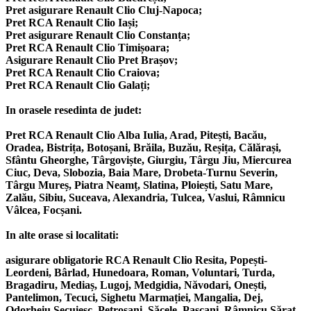
Pret asigurare Renault Clio Cluj-Napoca;
Pret RCA Renault Clio Iași;
Pret asigurare Renault Clio Constanța;
Pret RCA Renault Clio Timișoara;
Asigurare Renault Clio Pret Brașov;
Pret RCA Renault Clio Craiova;
Pret RCA Renault Clio Galați;
In orasele resedinta de judet:
Pret RCA Renault Clio Alba Iulia, Arad, Pitești, Bacău,
Oradea, Bistrița, Botoșani, Brăila, Buzău, Reșița, Călărași,
Sfântu Gheorghe, Târgoviște, Giurgiu, Târgu Jiu, Miercurea
Ciuc, Deva, Slobozia, Baia Mare, Drobeta-Turnu Severin,
Târgu Mureș, Piatra Neamț, Slatina, Ploiești, Satu Mare,
Zalău, Sibiu, Suceava, Alexandria, Tulcea, Vaslui, Râmnicu
Vâlcea, Focșani.
In alte orase si localitati:
asigurare obligatorie RCA Renault Clio Resita, Popești-
Leordeni, Bârlad, Hunedoara, Roman, Voluntari, Turda,
Bragadiru, Mediaș, Lugoj, Medgidia, Năvodari, Onești,
Pantelimon, Tecuci, Sighetu Marmației, Mangalia, Dej,
Odorheiu Secuiesc, Petroșani, Săcele, Pașcani, Râmnicu Sărat,