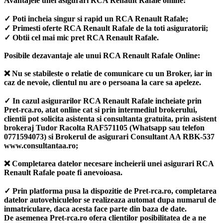
Avantajele unei asigurari RCA Renault Rafale online:
✓ Poti incheia singur si rapid un RCA Renault Rafale;
✓ Primesti oferte RCA Renault Rafale de la toti asiguratorii;
✓ Obtii cel mai mic pret RCA Renault Rafale.
Posibile dezavantaje ale unui RCA Renault Rafale Online:
❌ Nu se stabileste o relatie de comunicare cu un Broker, iar in
caz de nevoie, clientul nu are o persoana la care sa apeleze.
✓ In cazul asigurarilor RCA Renault Rafale incheiate prin
Pret-rca.ro, atat online cat si prin intermediul brokerului,
clientii pot solicita asistenta si consultanta gratuita, prin asistent
brokeraj Tudor Racolta RAF571105 (Whatsapp sau telefon
0771594073) si Brokerul de asigurari Consultant AA RBK-537
www.consultantaa.ro;
❌ Completarea datelor necesare incheierii unei asigurari RCA
Renault Rafale poate fi anevoioasa.
✓ Prin platforma pusa la dispozitie de Pret-rca.ro, completarea
datelor autovehiculelor se realizeaza automat dupa numarul de
inmatriculare, daca acesta face parte din baza de date.
De asemenea Pret-rca.ro ofera clientilor posibilitatea de a ne