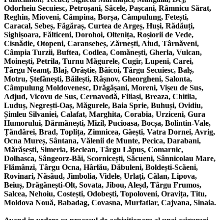
Odorheiu Secuiesc, Petroșani, Săcele, Pașcani, Râmnicu Sărat,
Reghin, Mioveni, Câmpina, Borșa, Câmpulung, Fetești,
Caracal, Sebeș, Făgăraș, Curtea de Argeș, Huși, Rădăuți,
Sighișoara, Fălticeni, Dorohoi, Oltenița, Roșiorii de Vede,
Cisnădie, Otopeni, Caransebeș, Zărnești, Aiud, Târnăveni,
Câmpia Turzii, Buftea, Codlea, Comănești, Gherla, Vulcan,
Moinești, Petrila, Turnu Măgurele, Cugir, Lupeni, Carei,
Târgu Neamț, Blaj, Orăștie, Băicoi, Târgu Secuiesc, Balș,
Motru, Ștefănești, Băilești, Râșnov, Gheorgheni, Salonta,
Câmpulung Moldovenesc, Drăgășani, Moreni, Vișeu de Sus,
Adjud, Vicovu de Sus, Cernavodă, Filiași, Breaza, Chitila,
Luduș, Negrești-Oaș, Măgurele, Baia Sprie, Buhuși, Ovidiu,
Șimleu Silvaniei, Calafat, Marghita, Corabia, Urziceni, Gura
Humorului, Dărmănești, Mizil, Pucioasa, Bocșa, Bolintin-Vale,
Țăndărei, Brad, Toplița, Zimnicea, Găești, Vatra Dornei, Avrig,
Ocna Mureș, Sântana, Vălenii de Munte, Pecica, Darabani,
Mărășești, Simeria, Beclean, Târgu Lăpuș, Comarnic,
Dolhasca, Sângeorz-Băi, Scornicești, Săcueni, Sânnicolau Mare,
Flămânzi, Târgu Ocna, Hârlău, Dăbuleni, Boldești-Scăeni,
Rovinari, Năsăud, Jimbolia, Videle, Urlați, Călan, Lipova,
Beiuș, Drăgănești-Olt, Sovata, Jibou, Aleșd, Târgu Frumos,
Salcea, Nehoiu, Costești, Odobești, Topoloveni, Oravița, Titu,
Moldova Nouă, Babadag, Covasna, Murfatlar, Cajvana, Sinaia.