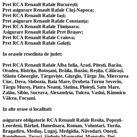
Pret RCA Renault Rafale București;
Pret asigurare Renault Rafale Cluj-Napoca;
Pret RCA Renault Rafale Iași;
Pret asigurare Renault Rafale Constanța;
Pret RCA Renault Rafale Timișoara;
Asigurare Renault Rafale Pret Brașov;
Pret RCA Renault Rafale Craiova;
Pret RCA Renault Rafale Galați;
In orasele resedinta de judet:
Pret RCA Renault Rafale Alba Iulia, Arad, Pitești, Bacău,
Oradea, Bistrița, Botoșani, Brăila, Buzău, Reșița, Călărași,
Sfântu Gheorghe, Târgoviște, Giurgiu, Târgu Jiu, Miercurea
Ciuc, Deva, Slobozia, Baia Mare, Drobeta-Turnu Severin,
Târgu Mureș, Piatra Neamț, Slatina, Ploiești, Satu Mare,
Zalău, Sibiu, Suceava, Alexandria, Tulcea, Vaslui, Râmnicu
Vâlcea, Focșani.
In alte orase si localitati:
asigurare obligatorie RCA Renault Rafale Resita, Popești-
Leordeni, Bârlad, Hunedoara, Roman, Voluntari, Turda,
Bragadiru, Mediaș, Lugoj, Medgidia, Năvodari, Onești,
Pantelimon, Tecuci, Sighetu Marmației, Mangalia, Dej,