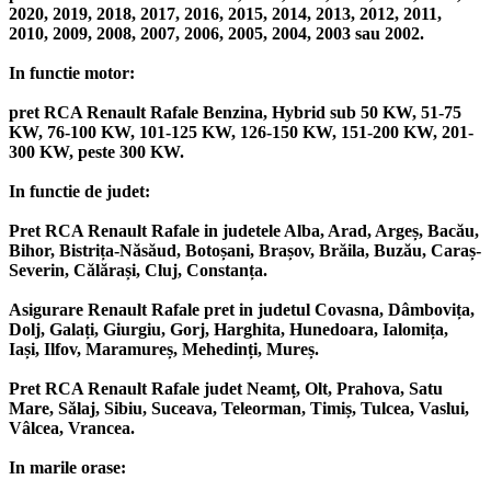
2020, 2019, 2018, 2017, 2016, 2015, 2014, 2013, 2012, 2011,
2010, 2009, 2008, 2007, 2006, 2005, 2004, 2003 sau 2002.
In functie motor:
pret RCA Renault Rafale Benzina, Hybrid sub 50 KW, 51-75
KW, 76-100 KW, 101-125 KW, 126-150 KW, 151-200 KW, 201-
300 KW, peste 300 KW.
In functie de judet:
Pret RCA Renault Rafale in judetele Alba, Arad, Argeș, Bacău,
Bihor, Bistrița-Năsăud, Botoșani, Brașov, Brăila, Buzău, Caraș-
Severin, Călărași, Cluj, Constanța.
Asigurare Renault Rafale pret in judetul Covasna, Dâmbovița,
Dolj, Galați, Giurgiu, Gorj, Harghita, Hunedoara, Ialomița,
Iași, Ilfov, Maramureș, Mehedinți, Mureș.
Pret RCA Renault Rafale judet Neamț, Olt, Prahova, Satu
Mare, Sălaj, Sibiu, Suceava, Teleorman, Timiș, Tulcea, Vaslui,
Vâlcea, Vrancea.
In marile orase: