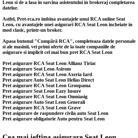
Leon si de a lasa in sarcina asistentului in brokeraj completarea
datelor.
Astfel, Pret-rca.ro imbina avantajele unui RCA online Seat
Leon, cu avantajele unei asigurari RCA Seat Leon incheiate in
mod clasic, printr-un broker.
Apasa butonul "Cumpără RCA", completeaza datele personale
si ale masinii, vei primi oferte de la toate companiile de
asigurare si implicit cel mai bun
pret RCA Seat Leon
Pret asigurare RCA Seat Leon Allianz Tiriac
Pret asigurare Seat Leon Asirom
Pret asigurare RCA Seat Leon Axeria Iard
Pret asigurare Auto Seat Leon Hellas Direct
Pret asigurare RCA Seat Leon Groupama
Pret asigurare Seat Leon Eazy Insure
Pret asigurare RCA Seat Leon Omniasig
Pret asigurare Auto Seat Leon Generali
Pret asigurare RCA Seat Leon Grave
Pret asigurare de raspundere civila auto Seat Leon
Pret asigurare obligatorie Auto pentru Seat Leon
Cea mai ieftina asigurare Seat Leon