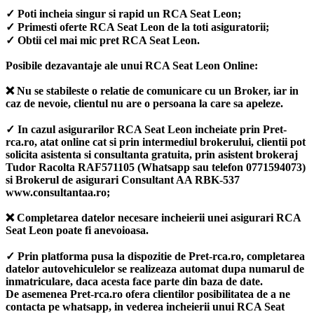
✓ Poti incheia singur si rapid un RCA Seat Leon;
✓ Primesti oferte RCA Seat Leon de la toti asiguratorii;
✓ Obtii cel mai mic pret RCA Seat Leon.
Posibile dezavantaje ale unui RCA Seat Leon Online:
❌ Nu se stabileste o relatie de comunicare cu un Broker, iar in
caz de nevoie, clientul nu are o persoana la care sa apeleze.
✓ In cazul asigurarilor RCA Seat Leon incheiate prin Pret-
rca.ro, atat online cat si prin intermediul brokerului, clientii pot
solicita asistenta si consultanta gratuita, prin asistent brokeraj
Tudor Racolta RAF571105 (Whatsapp sau telefon 0771594073)
si Brokerul de asigurari Consultant AA RBK-537
www.consultantaa.ro;
❌ Completarea datelor necesare incheierii unei asigurari RCA
Seat Leon poate fi anevoioasa.
✓ Prin platforma pusa la dispozitie de Pret-rca.ro, completarea
datelor autovehiculelor se realizeaza automat dupa numarul de
inmatriculare, daca acesta face parte din baza de date.
De asemenea Pret-rca.ro ofera clientilor posibilitatea de a ne
contacta pe whatsapp, in vederea incheierii unui RCA Seat