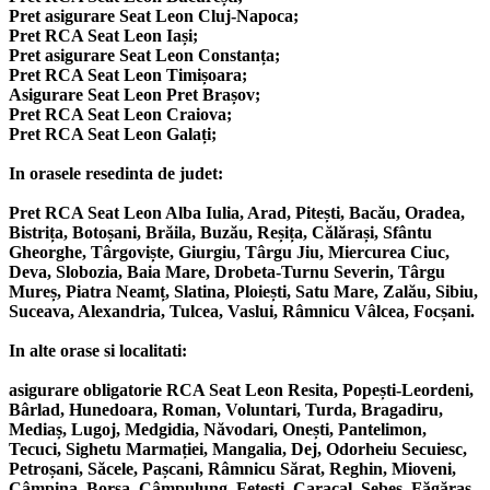
Pret asigurare Seat Leon Cluj-Napoca;
Pret RCA Seat Leon Iași;
Pret asigurare Seat Leon Constanța;
Pret RCA Seat Leon Timișoara;
Asigurare Seat Leon Pret Brașov;
Pret RCA Seat Leon Craiova;
Pret RCA Seat Leon Galați;
In orasele resedinta de judet:
Pret RCA Seat Leon Alba Iulia, Arad, Pitești, Bacău, Oradea,
Bistrița, Botoșani, Brăila, Buzău, Reșița, Călărași, Sfântu
Gheorghe, Târgoviște, Giurgiu, Târgu Jiu, Miercurea Ciuc,
Deva, Slobozia, Baia Mare, Drobeta-Turnu Severin, Târgu
Mureș, Piatra Neamț, Slatina, Ploiești, Satu Mare, Zalău, Sibiu,
Suceava, Alexandria, Tulcea, Vaslui, Râmnicu Vâlcea, Focșani.
In alte orase si localitati:
asigurare obligatorie RCA Seat Leon Resita, Popești-Leordeni,
Bârlad, Hunedoara, Roman, Voluntari, Turda, Bragadiru,
Mediaș, Lugoj, Medgidia, Năvodari, Onești, Pantelimon,
Tecuci, Sighetu Marmației, Mangalia, Dej, Odorheiu Secuiesc,
Petroșani, Săcele, Pașcani, Râmnicu Sărat, Reghin, Mioveni,
Câmpina, Borșa, Câmpulung, Fetești, Caracal, Sebeș, Făgăraș,