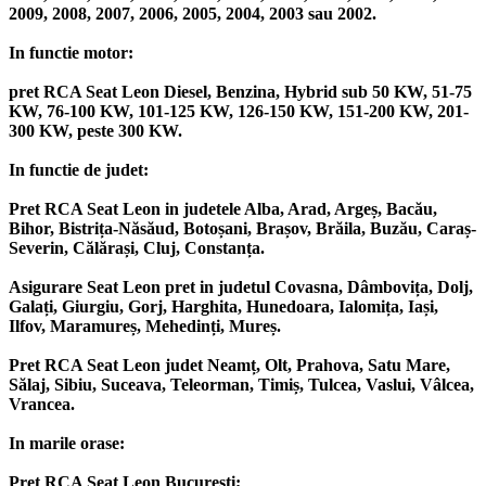
2009, 2008, 2007, 2006, 2005, 2004, 2003 sau 2002.
In functie motor:
pret RCA Seat Leon Diesel, Benzina, Hybrid sub 50 KW, 51-75
KW, 76-100 KW, 101-125 KW, 126-150 KW, 151-200 KW, 201-
300 KW, peste 300 KW.
In functie de judet:
Pret RCA Seat Leon in judetele Alba, Arad, Argeș, Bacău,
Bihor, Bistrița-Năsăud, Botoșani, Brașov, Brăila, Buzău, Caraș-
Severin, Călărași, Cluj, Constanța.
Asigurare Seat Leon pret in judetul Covasna, Dâmbovița, Dolj,
Galați, Giurgiu, Gorj, Harghita, Hunedoara, Ialomița, Iași,
Ilfov, Maramureș, Mehedinți, Mureș.
Pret RCA Seat Leon judet Neamț, Olt, Prahova, Satu Mare,
Sălaj, Sibiu, Suceava, Teleorman, Timiș, Tulcea, Vaslui, Vâlcea,
Vrancea.
In marile orase:
Pret RCA Seat Leon București;