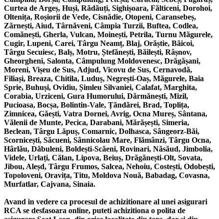
Curtea de Argeș, Huși, Rădăuți, Sighișoara, Fălticeni, Dorohoi,
Oltenița, Roșiorii de Vede, Cisnădie, Otopeni, Caransebeș,
Zărnești, Aiud, Târnăveni, Câmpia Turzii, Buftea, Codlea,
Comănești, Gherla, Vulcan, Moinești, Petrila, Turnu Măgurele,
Cugir, Lupeni, Carei, Târgu Neamț, Blaj, Orăștie, Băicoi,
Târgu Secuiesc, Balș, Motru, Ștefănești, Băilești, Râșnov,
Gheorgheni, Salonta, Câmpulung Moldovenesc, Drăgășani,
Moreni, Vișeu de Sus, Adjud, Vicovu de Sus, Cernavodă,
Filiași, Breaza, Chitila, Luduș, Negrești-Oaș, Măgurele, Baia
Sprie, Buhuși, Ovidiu, Șimleu Silvaniei, Calafat, Marghita,
Corabia, Urziceni, Gura Humorului, Dărmănești, Mizil,
Pucioasa, Bocșa, Bolintin-Vale, Țăndărei, Brad, Toplița,
Zimnicea, Găești, Vatra Dornei, Avrig, Ocna Mureș, Sântana,
Vălenii de Munte, Pecica, Darabani, Mărășești, Simeria,
Beclean, Târgu Lăpuș, Comarnic, Dolhasca, Sângeorz-Băi,
Scornicești, Săcueni, Sânnicolau Mare, Flămânzi, Târgu Ocna,
Hârlău, Dăbuleni, Boldești-Scăeni, Rovinari, Năsăud, Jimbolia,
Videle, Urlați, Călan, Lipova, Beiuș, Drăgănești-Olt, Sovata,
Jibou, Aleșd, Târgu Frumos, Salcea, Nehoiu, Costești, Odobești,
Topoloveni, Oravița, Titu, Moldova Nouă, Babadag, Covasna,
Murfatlar, Cajvana, Sinaia.
Avand in vedere ca procesul de achizitionare al unei asigurari
RCA se desfasoara online, puteti achizitiona o polita de