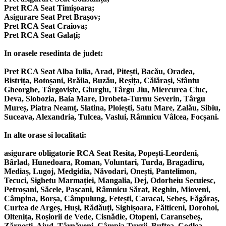
Pret RCA Seat Timișoara;
Asigurare Seat Pret Brașov;
Pret RCA Seat Craiova;
Pret RCA Seat Galați;
In orasele resedinta de judet:
Pret RCA Seat Alba Iulia, Arad, Pitești, Bacău, Oradea,
Bistrița, Botoșani, Brăila, Buzău, Reșița, Călărași, Sfântu
Gheorghe, Târgoviște, Giurgiu, Târgu Jiu, Miercurea Ciuc,
Deva, Slobozia, Baia Mare, Drobeta-Turnu Severin, Târgu
Mureș, Piatra Neamț, Slatina, Ploiești, Satu Mare, Zalău, Sibiu,
Suceava, Alexandria, Tulcea, Vaslui, Râmnicu Vâlcea, Focșani.
In alte orase si localitati:
asigurare obligatorie RCA Seat Resita, Popești-Leordeni,
Bârlad, Hunedoara, Roman, Voluntari, Turda, Bragadiru,
Mediaș, Lugoj, Medgidia, Năvodari, Onești, Pantelimon,
Tecuci, Sighetu Marmației, Mangalia, Dej, Odorheiu Secuiesc,
Petroșani, Săcele, Pașcani, Râmnicu Sărat, Reghin, Mioveni,
Câmpina, Borșa, Câmpulung, Fetești, Caracal, Sebeș, Făgăraș,
Curtea de Argeș, Huși, Rădăuți, Sighișoara, Fălticeni, Dorohoi,
Oltenița, Roșiorii de Vede, Cisnădie, Otopeni, Caransebeș,
Zărnești, Aiud, Târnăveni, Câmpia Turzii, Buftea, Codlea,