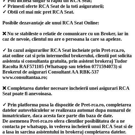
✓ Poti incheia singur si rapid un RCA Seat;
✓ Primesti oferte RCA Seat de la toti asiguratorii;
✓ Obtii cel mai mic pret RCA Seat.
Posibile dezavantaje ale unui RCA Seat Online:
❌ Nu se stabileste o relatie de comunicare cu un Broker, iar in
caz de nevoie, clientul nu are o persoana la care sa apeleze.
✓ In cazul asigurarilor RCA Seat incheiate prin Pret-rca.ro,
atat online cat si prin intermediul brokerului, clientii pot solicita
asistenta si consultanta gratuita, prin asistent brokeraj Tudor
Racolta RAF571105 (Whatsapp sau telefon 0771594073) si
Brokerul de asigurari Consultant AA RBK-537
www.consultantaa.ro;
❌ Completarea datelor necesare incheierii unei asigurari RCA
Seat poate fi anevoioasa.
✓ Prin platforma pusa la dispozitie de Pret-rca.ro, completarea
datelor autovehiculelor se realizeaza automat dupa numarul de
inmatriculare, daca acesta face parte din baza de date.
De asemenea Pret-rca.ro ofera clientilor posibilitatea de a ne
contacta pe whatsapp, in vederea incheierii unui RCA Seat si de
a lasa in sarcina asistentului in brokeraj completarea datelor.