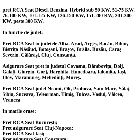
pret RCA Seat Diesel, Benzina, Hybrid sub 50 KW, 51-75 KW,
76-100 KW, 101-125 KW, 126-150 KW, 151-200 KW, 201-300
KW, peste 300 KW.
In functie de judet:
Pret RCA Seat in judetele Alba, Arad, Argeș, Bacău, Bihor,
Bistrița-Năsăud, Botoșani, Brașov, Brăila, Buzău, Caraș-
Severin, Călărași, Cluj, Constanța.
Asigurare Seat pret in judetul Covasna, Dâmbovița, Dolj,
Galați, Giurgiu, Gorj, Harghita, Hunedoara, Ialomița, Iași,
Ilfov, Maramureș, Mehedinți, Mureș.
Pret RCA Seat judet Neamț, Olt, Prahova, Satu Mare, Sălaj,
Sibiu, Suceava, Teleorman, Timiș, Tulcea, Vaslui, Vâlcea,
Vrancea.
In marile orase:
Pret RCA Seat București;
Pret asigurare Seat Cluj-Napoca;
Pret RCA Seat Iași;
Pret asigurare Seat Constanța;