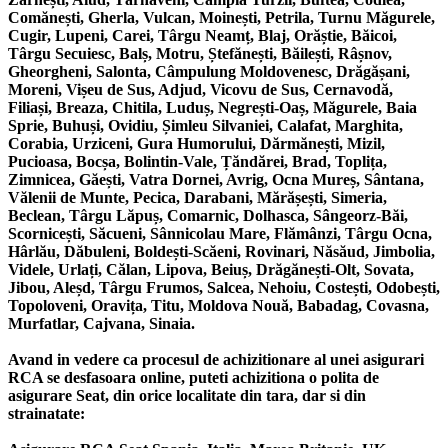
Comănești, Gherla, Vulcan, Moinești, Petrila, Turnu Măgurele,
Cugir, Lupeni, Carei, Târgu Neamț, Blaj, Orăștie, Băicoi,
Târgu Secuiesc, Balș, Motru, Ștefănești, Băilești, Râșnov,
Gheorgheni, Salonta, Câmpulung Moldovenesc, Drăgășani,
Moreni, Vișeu de Sus, Adjud, Vicovu de Sus, Cernavodă,
Filiași, Breaza, Chitila, Luduș, Negrești-Oaș, Măgurele, Baia
Sprie, Buhuși, Ovidiu, Șimleu Silvaniei, Calafat, Marghita,
Corabia, Urziceni, Gura Humorului, Dărmănești, Mizil,
Pucioasa, Bocșa, Bolintin-Vale, Țăndărei, Brad, Toplița,
Zimnicea, Găești, Vatra Dornei, Avrig, Ocna Mureș, Sântana,
Vălenii de Munte, Pecica, Darabani, Mărășești, Simeria,
Beclean, Târgu Lăpuș, Comarnic, Dolhasca, Sângeorz-Băi,
Scornicești, Săcueni, Sânnicolau Mare, Flămânzi, Târgu Ocna,
Hârlău, Dăbuleni, Boldești-Scăeni, Rovinari, Năsăud, Jimbolia,
Videle, Urlați, Călan, Lipova, Beiuș, Drăgănești-Olt, Sovata,
Jibou, Aleșd, Târgu Frumos, Salcea, Nehoiu, Costești, Odobești,
Topoloveni, Oravița, Titu, Moldova Nouă, Babadag, Covasna,
Murfatlar, Cajvana, Sinaia.
Avand in vedere ca procesul de achizitionare al unei asigurari
RCA se desfasoara online, puteti achizitiona o polita de
asigurare Seat, din orice localitate din tara, dar si din
strainatate: