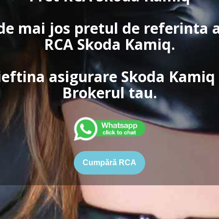
de mai jos pretul de referinta 
RCA Skoda Kamiq.
ieftina asigurare Skoda Kamiq 
Brokerul tau.
Cumpără RCA