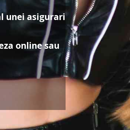
al unei asigurari
eza online sau