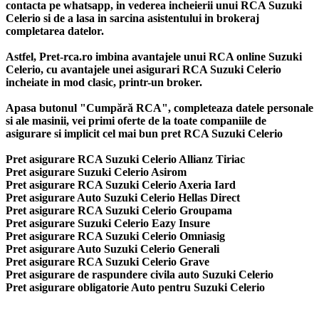
contacta pe whatsapp, in vederea incheierii unui RCA Suzuki
Celerio si de a lasa in sarcina asistentului in brokeraj
completarea datelor.
Astfel, Pret-rca.ro imbina avantajele unui RCA online Suzuki
Celerio, cu avantajele unei asigurari RCA Suzuki Celerio
incheiate in mod clasic, printr-un broker.
Apasa butonul "Cumpără RCA", completeaza datele personale
si ale masinii, vei primi oferte de la toate companiile de
asigurare si implicit cel mai bun
pret RCA Suzuki Celerio
Pret asigurare RCA Suzuki Celerio Allianz Tiriac
Pret asigurare Suzuki Celerio Asirom
Pret asigurare RCA Suzuki Celerio Axeria Iard
Pret asigurare Auto Suzuki Celerio Hellas Direct
Pret asigurare RCA Suzuki Celerio Groupama
Pret asigurare Suzuki Celerio Eazy Insure
Pret asigurare RCA Suzuki Celerio Omniasig
Pret asigurare Auto Suzuki Celerio Generali
Pret asigurare RCA Suzuki Celerio Grave
Pret asigurare de raspundere civila auto Suzuki Celerio
Pret asigurare obligatorie Auto pentru Suzuki Celerio