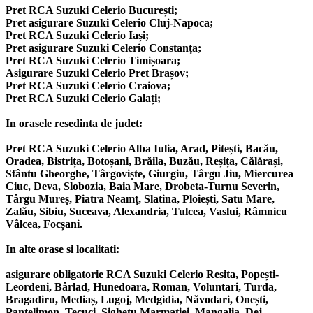
Pret RCA Suzuki Celerio București;
Pret asigurare Suzuki Celerio Cluj-Napoca;
Pret RCA Suzuki Celerio Iași;
Pret asigurare Suzuki Celerio Constanța;
Pret RCA Suzuki Celerio Timișoara;
Asigurare Suzuki Celerio Pret Brașov;
Pret RCA Suzuki Celerio Craiova;
Pret RCA Suzuki Celerio Galați;
In orasele resedinta de judet:
Pret RCA Suzuki Celerio Alba Iulia, Arad, Pitești, Bacău,
Oradea, Bistrița, Botoșani, Brăila, Buzău, Reșița, Călărași,
Sfântu Gheorghe, Târgoviște, Giurgiu, Târgu Jiu, Miercurea
Ciuc, Deva, Slobozia, Baia Mare, Drobeta-Turnu Severin,
Târgu Mureș, Piatra Neamț, Slatina, Ploiești, Satu Mare,
Zalău, Sibiu, Suceava, Alexandria, Tulcea, Vaslui, Râmnicu
Vâlcea, Focșani.
In alte orase si localitati:
asigurare obligatorie RCA Suzuki Celerio Resita, Popești-
Leordeni, Bârlad, Hunedoara, Roman, Voluntari, Turda,
Bragadiru, Mediaș, Lugoj, Medgidia, Năvodari, Onești,
Pantelimon, Tecuci, Sighetu Marmației, Mangalia, Dej,