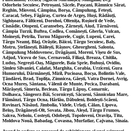
Odorheiu Secuiesc, Petroșani, Săcele, Pașcani, Râmnicu Sărat,
Reghin, Mioveni, Câmpina, Borșa, Câmpulung, Fetești,
Caracal, Sebeș, Făgăraș, Curtea de Argeș, Huși, Rădăuți,
Sighișoara, Fălticeni, Dorohoi, Oltenița, Roșiorii de Vede,
Cisnădie, Otopeni, Caransebeș, Zărnești, Aiud, Târnăveni,
Câmpia Turzii, Buftea, Codlea, Comănești, Gherla, Vulcan,
Moinești, Petrila, Turnu Măgurele, Cugir, Lupeni, Carei,
Târgu Neamț, Blaj, Orăștie, Băicoi, Târgu Secuiesc, Balș,
Motru, Ștefănești, Băilești, Râșnov, Gheorgheni, Salonta,
Câmpulung Moldovenesc, Drăgășani, Moreni, Vișeu de Sus,
Adjud, Vicovu de Sus, Cernavodă, Filiași, Breaza, Chitila,
Luduș, Negrești-Oaș, Măgurele, Baia Sprie, Buhuși, Ovidiu,
Șimleu Silvaniei, Calafat, Marghita, Corabia, Urziceni, Gura
Humorului, Dărmănești, Mizil, Pucioasa, Bocșa, Bolintin-Vale,
Țăndărei, Brad, Toplița, Zimnicea, Găești, Vatra Dornei, Avrig,
Ocna Mureș, Sântana, Vălenii de Munte, Pecica, Darabani,
Mărășești, Simeria, Beclean, Târgu Lăpuș, Comarnic,
Dolhasca, Sângeorz-Băi, Scornicești, Săcueni, Sânnicolau Mare,
Flămânzi, Târgu Ocna, Hârlău, Dăbuleni, Boldești-Scăeni,
Rovinari, Năsăud, Jimbolia, Videle, Urlați, Călan, Lipova,
Beiuș, Drăgănești-Olt, Sovata, Jibou, Aleșd, Târgu Frumos,
Salcea, Nehoiu, Costești, Odobești, Topoloveni, Oravița, Titu,
Moldova Nouă, Babadag, Covasna, Murfatlar, Cajvana, Sinaia.