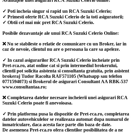
Avantajele unei asigurari RCA Suzuki Celerio online:
✓ Poti incheia singur si rapid un RCA Suzuki Celerio;
✓ Primesti oferte RCA Suzuki Celerio de la toti asiguratorii;
✓ Obtii cel mai mic pret RCA Suzuki Celerio.
Posibile dezavantaje ale unui RCA Suzuki Celerio Online:
❌ Nu se stabileste o relatie de comunicare cu un Broker, iar in
caz de nevoie, clientul nu are o persoana la care sa apeleze.
✓ In cazul asigurarilor RCA Suzuki Celerio incheiate prin
Pret-rca.ro, atat online cat si prin intermediul brokerului,
clientii pot solicita asistenta si consultanta gratuita, prin asistent
brokeraj Tudor Racolta RAF571105 (Whatsapp sau telefon
0771594073) si Brokerul de asigurari Consultant AA RBK-537
www.consultantaa.ro;
❌ Completarea datelor necesare incheierii unei asigurari RCA
Suzuki Celerio poate fi anevoioasa.
✓ Prin platforma pusa la dispozitie de Pret-rca.ro, completarea
datelor autovehiculelor se realizeaza automat dupa numarul de
inmatriculare, daca acesta face parte din baza de date.
De asemenea Pret-rca.ro ofera clientilor posibilitatea de a ne