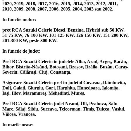
2020, 2019, 2018, 2017, 2016, 2015, 2014, 2013, 2012, 2011,
2010, 2009, 2008, 2007, 2006, 2005, 2004, 2003 sau 2002.
In functie motor:
pret RCA Suzuki Celerio Diesel, Benzina, Hybrid sub 50 KW,
51-75 KW, 76-100 KW, 101-125 KW, 126-150 KW, 151-200 KW,
201-300 KW, peste 300 KW.
In functie de judet:
Pret RCA Suzuki Celerio in judetele Alba, Arad, Argeș, Bacău,
Bihor, Bistrița-Năsăud, Botoșani, Brașov, Brăila, Buzău, Caraș-
Severin, Călărași, Cluj, Constanța.
Asigurare Suzuki Celerio pret in judetul Covasna, Dâmbovița,
Dolj, Galați, Giurgiu, Gorj, Harghita, Hunedoara, Ialomița,
Iași, Ilfov, Maramureș, Mehedinți, Mureș.
Pret RCA Suzuki Celerio judet Neamț, Olt, Prahova, Satu
Mare, Sălaj, Sibiu, Suceava, Teleorman, Timiș, Tulcea, Vaslui,
Vâlcea, Vrancea.
In marile orase: